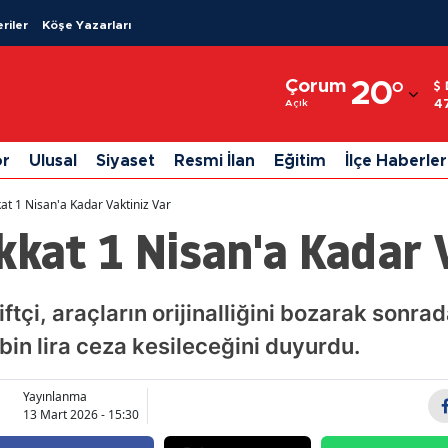
riler
Köşe Yazarları
Adana
Çorum
20
°
Adıyaman
4
Açık
Afyonkarahisar
or
Ulusal
Siyaset
Resmi İlan
Eğitim
İlçe Haberler
Ağrı
at 1 Nisan'a Kadar Vaktiniz Var
Amasya
kkat 1 Nisan'a Kadar 
Ankara
Antalya
ftçi, araçların orijinalliğini bozarak sonrad
bin lira ceza kesileceğini duyurdu.
Artvin
Aydın
Yayınlanma
13 Mart 2026 - 15:30
Balıkesir