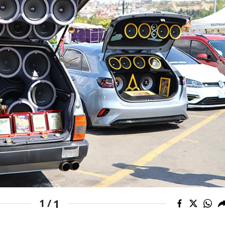
Samsun
Siirt
Sinop
Sivas
Tekirdağ
Tokat
Trabzon
Tunceli
Şanlıurfa
1
1 /
Uşak
Van