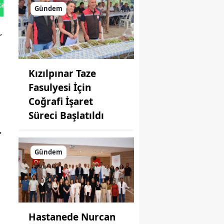
tan Gönder
Gündem
,
Kızılpınar Taze
Fasulyesi İçin
Coğrafi İşaret
Süreci Başlatıldı
,
Gündem
Hastanede Nurcan