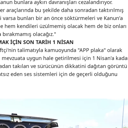
nun bunlara aykırı davranışları cezalandırıyor.
Malatya
er araçlarında bu şekilde daha sonradan taktırılmış
i varsa bunları bir an önce söktürmeleri ve Kanun'a
Manisa
ce hem kendileri üzülmemiş olacak hem de biz onları
Kahramanmaraş
ya bırakmamış olacağız."
AK İÇİN SON TARİH 1 NİSAN
Mardin
iftçi'nin talimatıyla kamuoyunda "APP plaka" olarak
Muğla
ın mevzuata uygun hale getirilmesi için 1 Nisan'a kada
radan takılan ve sürücünün dikkatini dağıtan görüntü
Muş
atsız eden ses sistemleri için de geçerli olduğunu
Nevşehir
Niğde
Ordu
Rize
Sakarya