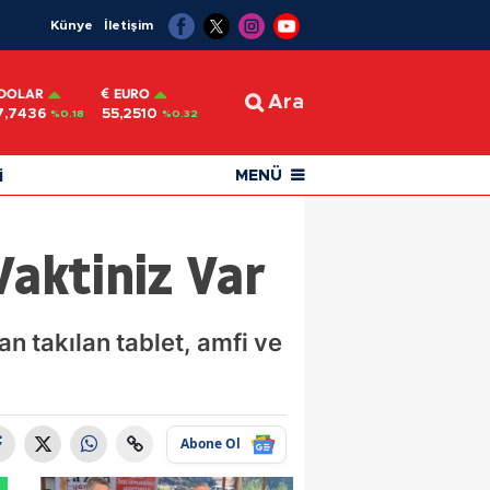
Künye
İletişim
DOLAR
EURO
Ara
7,7436
55,2510
%0.18
%0.32
i
MENÜ
Vaktiniz Var
an takılan tablet, amfi ve
Abone Ol