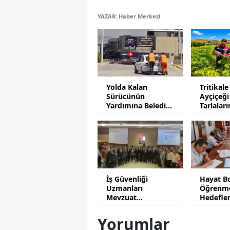
YAZAR: Haber Merkezi
Yolda Kalan
Tritikale
Sürücünün
Ayçiçeği
Yardımına Belediye
Tarlalar
Personeli Koştu
Mesaisi
İş Güvenliği
Hayat B
Uzmanları
Öğrenm
Mevzuat
Hedefle
Uygulamalarını
Yatırıldı
Anlattı
Yorumlar