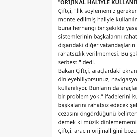
"
ORİJİNAL HALİYLE KULLAN
Çiftçi, "İlk söylememiz gereken
monte edilmiş haliyle kullanı
buna herhangi bir şekilde yas
sistemlerinin başkalarını raha
dışarıdaki diğer vatandaşları
rahatsızlık verilmemesi. Bu şe
serbest." dedi.
Bakan Çiftçi, araçlardaki ekra
dinleyebiliyorsunuz, navigasyo
kullanılıyor. Bunların da araçl
bir problem yok." ifadelerini 
başkalarını rahatsız edecek ş
cezasını öngördüğünü belirten 
demek ki müzik dinlemememiz 
Çiftçi, aracın orijinalliğini bo