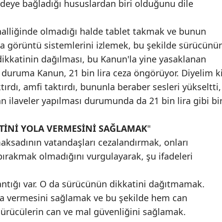
eye bağladığı hususlardan biri olduğunu dile
Mersin
inalliğinde olmadığı halde tablet takmak ve bunun
İstanbul
 görüntü sistemlerini izlemek, bu şekilde sürücünü
İzmir
dikkatinin dağılması, bu Kanun'la yine yasaklanan
 duruma Kanun, 21 bin lira ceza öngörüyor. Diyelim k
Kars
tırdı, amfi taktırdı, bununla beraber sesleri yükseltti,
Kastamonu
an ilaveler yapılması durumunda da 21 bin lira gibi bi
Kayseri
İNİ YOLA VERMESİNİ SAĞLAMAK
"
Kırklareli
maksadının vatandaşları cezalandırmak, onları
bırakmak olmadığını vurgulayarak, şu ifadeleri
Kırşehir
Kocaeli
antığı var. O da sürücünün dikkatini dağıtmamak.
Konya
la vermesini sağlamak ve bu şekilde hem can
sürücülerin can ve mal güvenliğini sağlamak.
Kütahya