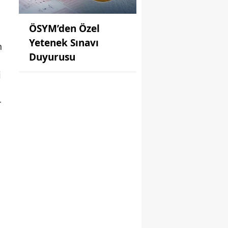
ÖSYM’den Özel
Yetenek Sınavı
n
Duyurusu
i
r