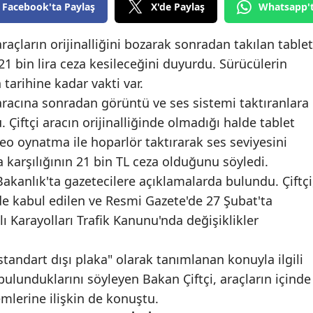
Facebook'ta Paylaş
X'de Paylaş
Whatsapp'
Bilecik
araçların orijinalliğini bozarak sonradan takılan tablet
Bingöl
21 bin lira ceza kesileceğini duyurdu. Sürücülerin
Bitlis
tarihine kadar vakti var.
Bolu
, aracına sonradan görüntü ve ses sistemi taktıranlara
Çiftçi aracın orijinalliğinde olmadığı halde tablet
Burdur
o oynatma ile hoparlör taktırarak ses seviyesini
Bursa
karşılığının 21 bin TL ceza olduğunu söyledi.
 Bakanlık'ta gazetecilere açıklamalarda bulundu. Çiftçi
Çanakkale
de kabul edilen ve Resmi Gazete'de 27 Şubat'ta
Çankırı
ı Karayolları Trafik Kanunu'nda değişiklikler
Çorum
standart dışı plaka" olarak tanımlanan konuyla ilgili
Denizli
ulunduklarını söyleyen Bakan Çiftçi, araçların içinde
emlerine ilişkin de konuştu.
Diyarbakır