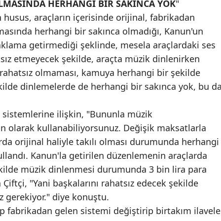
ILMASINDA HERHANGİ BİR SAKINCA YOK
"
Edirne
 husus, araçların içerisinde orijinal, fabrikadan
lmasında herhangi bir sakınca olmadığı, Kanun'un
Elazığ
aklama getirmediği şeklinde, mesela araçlardaki ses
Erzincan
tsız etmeyecek şekilde, araçta müzik dinlenirken
n rahatsız olmaması, kamuya herhangi bir şekilde
Erzurum
kilde dinlemelerde de herhangi bir sakınca yok, bu d
Eskişehir
n sistemlerine ilişkin, "Bununla müzik
Gaziantep
n olarak kullanabiliyorsunuz. Değişik maksatlarla
Giresun
arda orijinal haliyle takılı olması durumunda herhangi
Gümüşhane
kullandı. Kanun'la getirilen düzenlemenin araçlarda
ekilde müzik dinlenmesi durumunda 3 bin lira para
Hakkari
Çiftçi, "Yani başkalarını rahatsız edecek şekilde
Hatay
gerekiyor." diye konuştu.
zup fabrikadan gelen sistemi değiştirip birtakım ilavele
Isparta