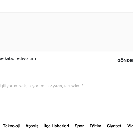
Yalova
Karabük
Kilis
Osmaniye
e kabul ediyorum
Düzce
GÖNDE
 ilgili yorum yok, ilk yorumu siz yazın, tartışalım *
Teknoloji
Aşayiş
İlçe Haberleri
Spor
Eğitim
Siyaset
Vid