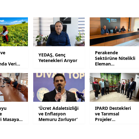
Yozgat
Zonguldak
Aksaray
Bayburt
 ve
Perakende
YEDAŞ, Genç
Sektörüne Nitelikli
Yetenekleri Arıyor
Karaman
ında Verim
Eleman
Yetiştirilecek
Kırıkkale
Batman
Şırnak
oyu
‘Ücret Adaletsizliği
IPARD Destekleri
Bartın
e
ve Enflasyon
ve Tarımsal
ri Masaya
Memuru Zorluyor’
Projeler
Gündemde
Ardahan
Iğdır