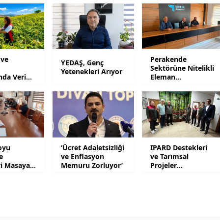
Mersin
İstanbul
İzmir
 ve
Perakende
YEDAŞ, Genç
Sektörüne Nitelikli
Yetenekleri Arıyor
Kars
ında Verim
Eleman
Yetiştirilecek
Kastamonu
Kayseri
Kırklareli
oyu
‘Ücret Adaletsizliği
IPARD Destekleri
Kırşehir
e
ve Enflasyon
ve Tarımsal
ri Masaya
Memuru Zorluyor’
Projeler
Gündemde
Kocaeli
Konya
Kütahya