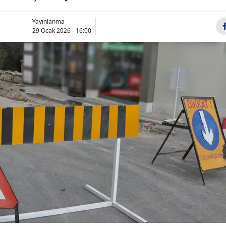
Bilecik
Yayınlanma
29 Ocak 2026 - 16:00
Bingöl
Bitlis
Bolu
Burdur
Bursa
Çanakkale
Çankırı
Çorum
Denizli
Diyarbakır