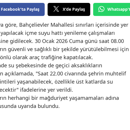
Edirne
Facebook'ta Paylaş
X'de Paylaş
Whatsapp'
Elazığ
 göre, Bahçelievler Mahallesi sınırları içerisinde yer
Erzincan
 yapılacak içme suyu hattı yenileme çalışmaları
ine gidilecek. 30 Ocak 2026 Cuma günü saat 08.00
Erzurum
rın güvenli ve sağlıklı bir şekilde yürütülebilmesi için
Eskişehir
önlü olarak araç trafiğine kapatılacak.
inde su şebekesinde de geçici aksaklıkların
Gaziantep
n açıklamada, "Saat 22.00 civarında şehrin muhtelif
Giresun
intileri yaşanabilecek, özellikle üst katlarda su
ektir" ifadelerine yer verildi.
Gümüşhane
ların herhangi bir mağduriyet yaşamamaları adına
Hakkari
nusunda uyarıda bulundu.
Hatay
Isparta