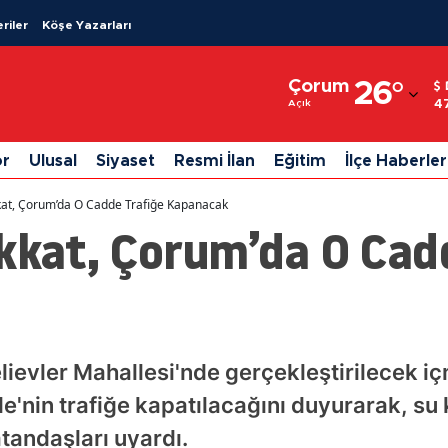
riler
Köşe Yazarları
Adana
Çorum
26
°
Adıyaman
4
Açık
Afyonkarahisar
or
Ulusal
Siyaset
Resmi İlan
Eğitim
İlçe Haberler
Ağrı
kat, Çorum’da O Cadde Trafiğe Kapanacak
Amasya
kkat, Çorum’da O Cad
Ankara
Antalya
Artvin
ievler Mahallesi'nde gerçekleştirilecek iç
Aydın
'nin trafiğe kapatılacağını duyurarak, su k
Balıkesir
andaşları uyardı.