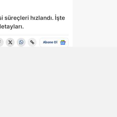
 süreçleri hızlandı. İşte
etayları.
Abone Ol
Ekonomi
e-Devlet
kullanıcılarına
büyük kolaylık!
Yıllardır