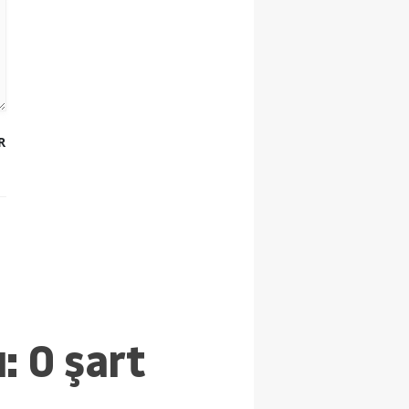
R
: O şart