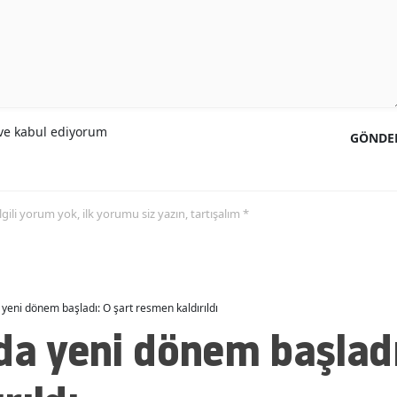
Malatya
Manisa
Kahramanmaraş
e kabul ediyorum
Mardin
GÖNDE
Muğla
Muş
 ilgili yorum yok, ilk yorumu siz yazın, tartışalım *
Nevşehir
Niğde
 yeni dönem başladı: O şart resmen kaldırıldı
Ordu
da yeni dönem başladı
Rize
Sakarya