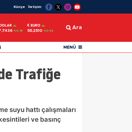
Künye
İletişim
DOLAR
EURO
Ara
7,7436
55,2510
%0.18
%0.32
i
MENÜ
de Trafiğe
me suyu hattı çalışmaları
esintileri ve basınç