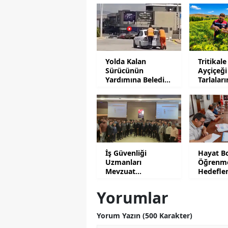
Yolda Kalan
Tritikale
Sürücünün
Ayçiçeği
Yardımına Belediye
Tarlalar
Personeli Koştu
Mesaisi
İş Güvenliği
Hayat B
Uzmanları
Öğrenm
Mevzuat
Hedefle
Uygulamalarını
Yatırıldı
Anlattı
Yorumlar
Yorum Yazın (500 Karakter)