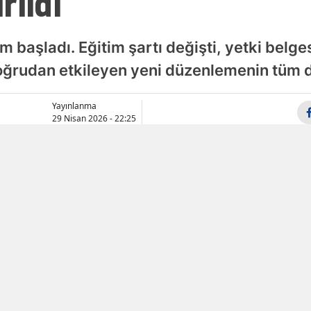
rıldı
Samsun
 başladı. Eğitim şartı değişti, yetki belgesi
Siirt
 doğrudan etkileyen yeni düzenlemenin tüm d
Sinop
Yayınlanma
Sivas
29 Nisan 2026 - 22:25
Tekirdağ
Tokat
Trabzon
Tunceli
Şanlıurfa
Uşak
Van