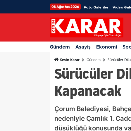
08 Ağustos 2026
Foto Galeriler
Video Gale
Gündem
Aşayiş
Ekonomi
Sp
Gündem
Sürücüler Dik
Kesin Karar
Sürücüler Di
Kapanacak
Çorum Belediyesi, Bahçel
nedeniyle Çamlık 1. Cadde
düşüklüğü konusunda vat