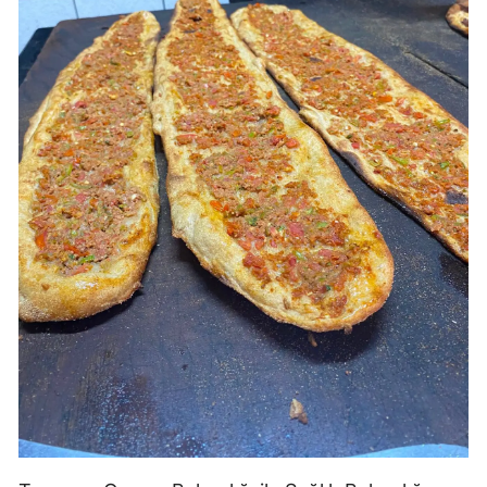
Malatya
Manisa
Kahramanmaraş
Mardin
Muğla
Muş
Nevşehir
Niğde
Ordu
Rize
Sakarya