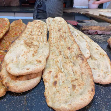
Edirne
Elazığ
Erzincan
Erzurum
Eskişehir
Gaziantep
Giresun
Gümüşhane
Hakkari
Hatay
Isparta