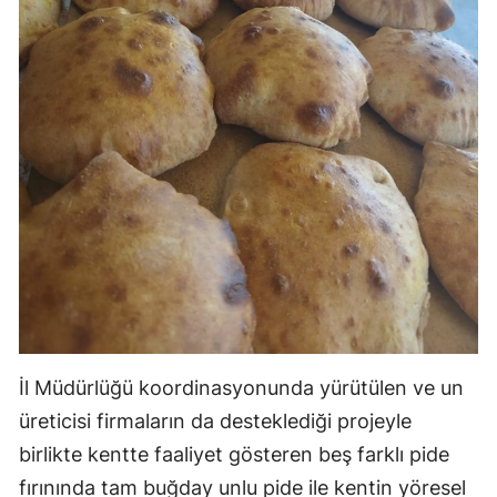
Yalova
Karabük
Kilis
Osmaniye
Düzce
İl Müdürlüğü koordinasyonunda yürütülen ve un
üreticisi firmaların da desteklediği projeyle
birlikte kentte faaliyet gösteren beş farklı pide
fırınında tam buğday unlu pide ile kentin yöresel