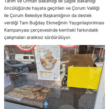
Tarım ve Orman Bakanlığı ile Sağlık Bakanlığı
öncülüğünde hayata geçirilen ve Çorum Valiliği
Samsun
ile Çorum Belediye Başkanlığının da destek
Siirt
verdiği Tam Buğday Ekmeğinin Yaygınlaştırılması
Sinop
Kampanyası çerçevesinde kentteki farkındalık
çalışmaları aralıksız sürdürülüyor.
Sivas
Tekirdağ
Tokat
Trabzon
Tunceli
Şanlıurfa
Uşak
Van