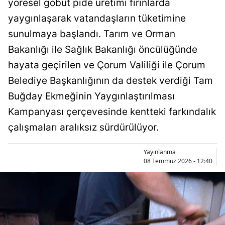
yöresel göbüt pide üretimi fırınlarda
Bilecik
yaygınlaşarak vatandaşların tüketimine
Bingöl
sunulmaya başlandı. Tarım ve Orman
Bakanlığı ile Sağlık Bakanlığı öncülüğünde
Bitlis
hayata geçirilen ve Çorum Valiliği ile Çorum
Bolu
Belediye Başkanlığının da destek verdiği Tam
Burdur
Buğday Ekmeğinin Yaygınlaştırılması
Kampanyası çerçevesinde kentteki farkındalık
Bursa
çalışmaları aralıksız sürdürülüyor.
Çanakkale
Yayınlanma
Çankırı
08 Temmuz 2026 - 12:40
Çorum
Denizli
Diyarbakır