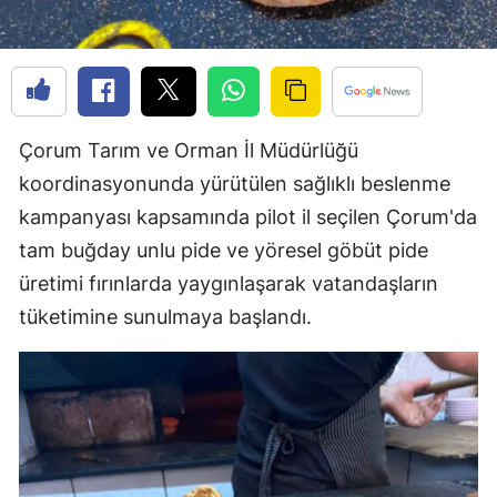
Mersin
İstanbul
İzmir
Çorum Tarım ve Orman İl Müdürlüğü
Kars
koordinasyonunda yürütülen sağlıklı beslenme
Kastamonu
kampanyası kapsamında pilot il seçilen Çorum'da
tam buğday unlu pide ve yöresel göbüt pide
Kayseri
üretimi fırınlarda yaygınlaşarak vatandaşların
Kırklareli
tüketimine sunulmaya başlandı.
Kırşehir
Kocaeli
Konya
Kütahya