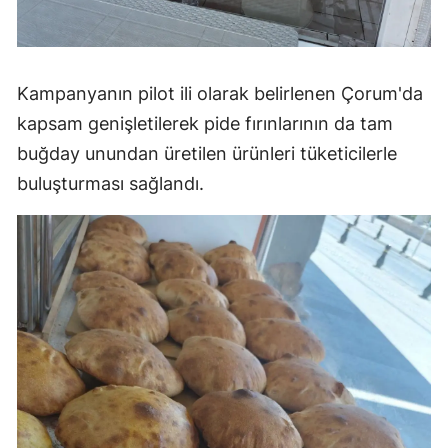
Yozgat
Zonguldak
Kampanyanın pilot ili olarak belirlenen Çorum'da
Aksaray
kapsam genişletilerek pide fırınlarının da tam
buğday unundan üretilen ürünleri tüketicilerle
Bayburt
buluşturması sağlandı.
Karaman
Kırıkkale
Batman
Şırnak
Bartın
Ardahan
Iğdır