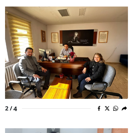
Yozgat
Zonguldak
Aksaray
Bayburt
Karaman
Kırıkkale
Batman
Şırnak
4
2 /
Bartın
Ardahan
Iğdır