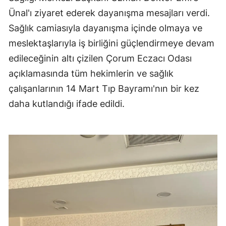
Ünal'ı ziyaret ederek dayanışma mesajları verdi.
Malatya
Sağlık camiasıyla dayanışma içinde olmaya ve
Manisa
meslektaşlarıyla iş birliğini güçlendirmeye devam
Kahramanmaraş
edileceğinin altı çizilen Çorum Eczacı Odası
açıklamasında tüm hekimlerin ve sağlık
Mardin
çalışanlarının 14 Mart Tıp Bayramı'nın bir kez
Muğla
daha kutlandığı ifade edildi.
Muş
Nevşehir
Niğde
Ordu
Rize
Sakarya