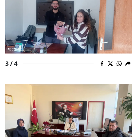
Yalova
Karabük
Kilis
Osmaniye
4
3 /
Düzce