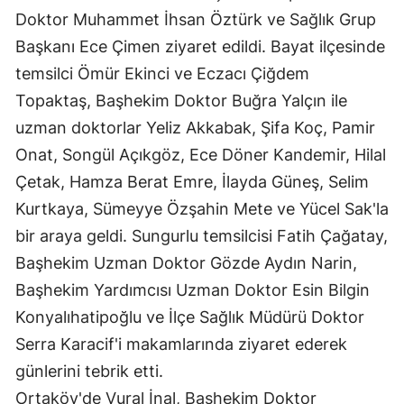
Doktor Muhammet İhsan Öztürk ve Sağlık Grup
Edirne
Başkanı Ece Çimen ziyaret edildi. Bayat ilçesinde
Elazığ
temsilci Ömür Ekinci ve Eczacı Çiğdem
Erzincan
Topaktaş, Başhekim Doktor Buğra Yalçın ile
uzman doktorlar Yeliz Akkabak, Şifa Koç, Pamir
Erzurum
Onat, Songül Açıkgöz, Ece Döner Kandemir, Hilal
Eskişehir
Çetak, Hamza Berat Emre, İlayda Güneş, Selim
Gaziantep
Kurtkaya, Sümeyye Özşahin Mete ve Yücel Sak'la
bir araya geldi. Sungurlu temsilcisi Fatih Çağatay,
Giresun
Başhekim Uzman Doktor Gözde Aydın Narin,
Gümüşhane
Başhekim Yardımcısı Uzman Doktor Esin Bilgin
Konyalıhatipoğlu ve İlçe Sağlık Müdürü Doktor
Hakkari
Serra Karacif'i makamlarında ziyaret ederek
Hatay
günlerini tebrik etti.
Isparta
Ortaköy'de Vural İnal, Başhekim Doktor