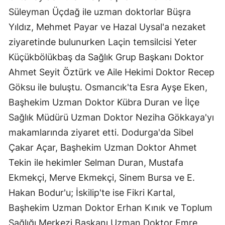
Süleyman Üçdağ ile uzman doktorlar Büşra
Mersin
Yıldız, Mehmet Payar ve Hazal Uysal'a nezaket
İstanbul
ziyaretinde bulunurken Laçin temsilcisi Yeter
İzmir
Küçükbölükbaş da Sağlık Grup Başkanı Doktor
Ahmet Seyit Öztürk ve Aile Hekimi Doktor Recep
Kars
Göksu ile buluştu. Osmancık'ta Esra Ayşe Eken,
Kastamonu
Başhekim Uzman Doktor Kübra Duran ve İlçe
Kayseri
Sağlık Müdürü Uzman Doktor Neziha Gökkaya'yı
makamlarında ziyaret etti. Dodurga'da Sibel
Kırklareli
Çakar Açar, Başhekim Uzman Doktor Ahmet
Kırşehir
Tekin ile hekimler Selman Duran, Mustafa
Ekmekçi, Merve Ekmekçi, Sinem Bursa ve E.
Kocaeli
Hakan Bodur'u; İskilip'te ise Fikri Kartal,
Konya
Başhekim Uzman Doktor Erhan Kınık ve Toplum
Kütahya
Sağlığı Merkezi Başkanı Uzman Doktor Emre