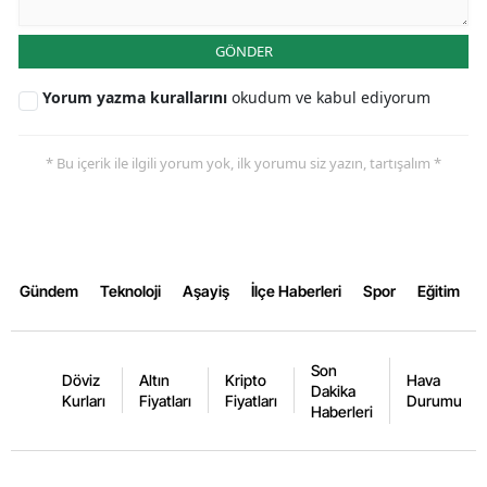
GÖNDER
Yorum yazma kurallarını
okudum ve kabul ediyorum
* Bu içerik ile ilgili yorum yok, ilk yorumu siz yazın, tartışalım *
Gündem
Teknoloji
Aşayiş
İlçe Haberleri
Spor
Eğitim
Son
Döviz
Altın
Kripto
Hava
Dakika
Kurları
Fiyatları
Fiyatları
Durumu
Haberleri