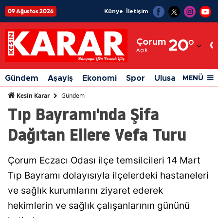
09 Ağustos 2026
Künye
İletişim
Adana
Çorum
20
°
Adıyaman
Açık
Afyonkarahisar
Gündem
Aşayiş
Ekonomi
Spor
Ulusal
Siyaset
MENÜ
Ağrı
Gündem
Kesin Karar
Tıp Bayramı'nda Şifa
Amasya
Dağıtan Ellere Vefa Turu
Ankara
Antalya
Çorum Eczacı Odası ilçe temsilcileri 14 Mart
Artvin
Tıp Bayramı dolayısıyla ilçelerdeki hastaneleri
Aydın
ve sağlık kurumlarını ziyaret ederek
hekimlerin ve sağlık çalışanlarının gününü
Balıkesir