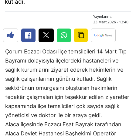
kutladı.
Bilecik
Yayınlanma
Bingöl
23 Mart 2026 - 13:40
Bitlis
Bolu
Çorum Eczacı Odası ilçe temsilcileri 14 Mart Tıp
Burdur
Bayramı dolayısıyla ilçelerdeki hastaneleri ve
Bursa
sağlık kurumlarını ziyaret ederek hekimlerin ve
sağlık çalışanlarının gününü kutladı. Sağlık
Çanakkale
sektörünün omurgasını oluşturan hekimlerin
Çankırı
fedakâr çalışmaları için teşekkür edilen ziyaretler
kapsamında ilçe temsilcileri çok sayıda sağlık
Çorum
yöneticisi ve doktor ile bir araya geldi.
Denizli
Alaca ilçesinde Eczacı Esat Bayrak tarafından
Diyarbakır
Alaca Devlet Hastanesi Başhekimi Operatör