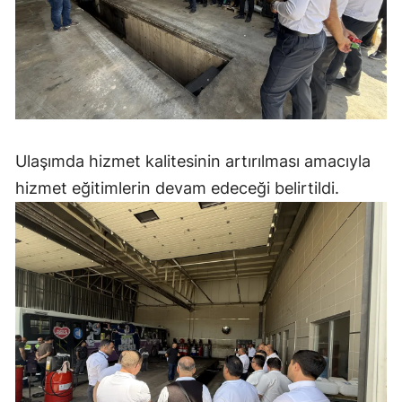
Yozgat
Zonguldak
Aksaray
Bayburt
Ulaşımda hizmet kalitesinin artırılması amacıyla
Karaman
hizmet eğitimlerin devam edeceği belirtildi.
Kırıkkale
Batman
Şırnak
Bartın
Ardahan
Iğdır