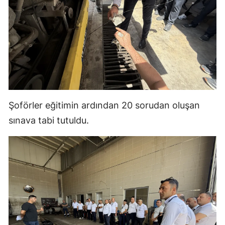
Samsun
Siirt
Sinop
Sivas
Tekirdağ
Şoförler eğitimin ardından 20 sorudan oluşan
sınava tabi tutuldu.
Tokat
Trabzon
Tunceli
Şanlıurfa
Uşak
Van