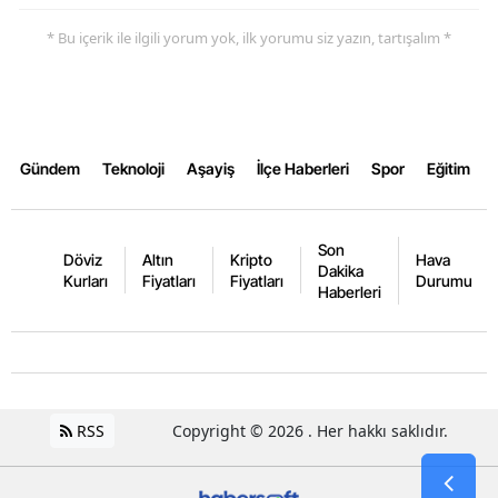
* Bu içerik ile ilgili yorum yok, ilk yorumu siz yazın, tartışalım *
Gündem
Teknoloji
Aşayiş
İlçe Haberleri
Spor
Eğitim
Son
Döviz
Altın
Kripto
Hava
Dakika
Kurları
Fiyatları
Fiyatları
Durumu
Haberleri
RSS
Copyright © 2026 . Her hakkı saklıdır.