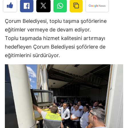
Edirne
Elazığ
Çorum Belediyesi, toplu taşıma şoförlerine
eğitimler vermeye de devam ediyor.
Erzincan
Toplu taşımada hizmet kalitesini artırmayı
Erzurum
hedefleyen Çorum Belediyesi şoförlere de
Eskişehir
eğitimlerini sürdürüyor.
Gaziantep
Giresun
Gümüşhane
Hakkari
Hatay
Isparta