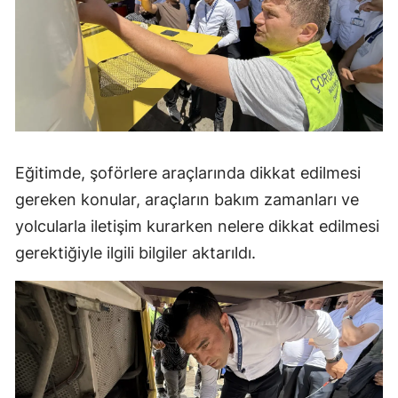
Malatya
Manisa
Kahramanmaraş
Mardin
Eğitimde, şoförlere araçlarında dikkat edilmesi
Muğla
gereken konular, araçların bakım zamanları ve
Muş
yolcularla iletişim kurarken nelere dikkat edilmesi
Nevşehir
gerektiğiyle ilgili bilgiler aktarıldı.
Niğde
Ordu
Rize
Sakarya