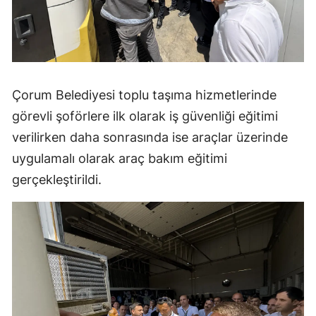
Mersin
İstanbul
İzmir
Çorum Belediyesi toplu taşıma hizmetlerinde
Kars
görevli şoförlere ilk olarak iş güvenliği eğitimi
Kastamonu
verilirken daha sonrasında ise araçlar üzerinde
uygulamalı olarak araç bakım eğitimi
Kayseri
gerçekleştirildi.
Kırklareli
Kırşehir
Kocaeli
Konya
Kütahya