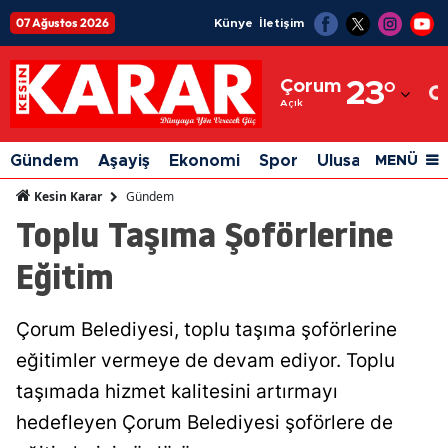
07 Ağustos 2026
Künye
İletişim
Adana
Çorum
23
°
Adıyaman
Açık
Afyonkarahisar
Gündem
Aşayiş
Ekonomi
Spor
Ulusal
Siyaset
MENÜ
Ağrı
Gündem
Kesin Karar
Toplu Taşıma Şoförlerine
Amasya
Eğitim
Ankara
Antalya
Çorum Belediyesi, toplu taşıma şoförlerine
Artvin
eğitimler vermeye de devam ediyor. Toplu
Aydın
taşımada hizmet kalitesini artırmayı
hedefleyen Çorum Belediyesi şoförlere de
Balıkesir