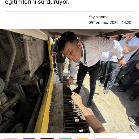
eğitimlerini sürdürüyor.
Bilecik
Yayınlanma
Bingöl
09 Temmuz 2026 - 14:20
Bitlis
Bolu
Burdur
Bursa
Çanakkale
Çankırı
Çorum
Denizli
Diyarbakır