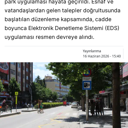
park uygulaması hayata geçirildi. Esnaf ve
Bilecik
vatandaşlardan gelen talepler doğrultusunda
Bingöl
başlatılan düzenleme kapsamında, cadde
boyunca Elektronik Denetleme Sistemi (EDS)
Bitlis
uygulaması resmen devreye alındı.
Bolu
Yayınlanma
Burdur
16 Haziran 2026 - 15:40
Bursa
Çanakkale
Çankırı
Çorum
Denizli
Diyarbakır