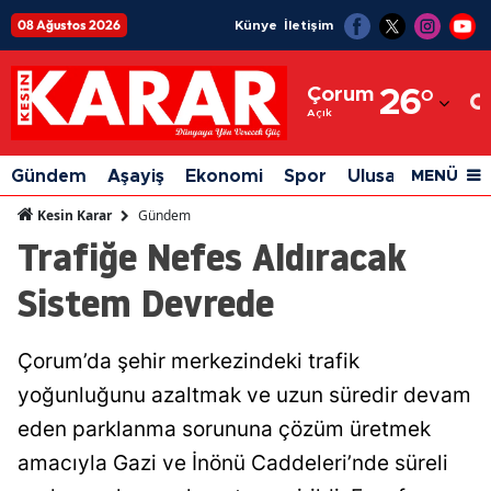
08 Ağustos 2026
Künye
İletişim
Adana
Çorum
26
°
Adıyaman
Açık
Afyonkarahisar
Gündem
Aşayiş
Ekonomi
Spor
Ulusal
Siyaset
MENÜ
Ağrı
Gündem
Kesin Karar
Trafiğe Nefes Aldıracak
Amasya
Sistem Devrede
Ankara
Antalya
Çorum’da şehir merkezindeki trafik
Artvin
yoğunluğunu azaltmak ve uzun süredir devam
Aydın
eden parklanma sorununa çözüm üretmek
amacıyla Gazi ve İnönü Caddeleri’nde süreli
Balıkesir