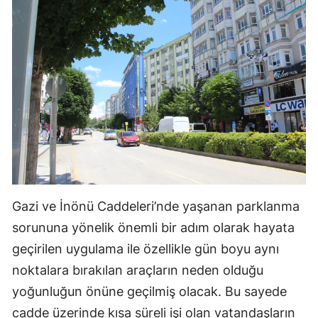
Mersin
İstanbul
İzmir
Kars
Kastamonu
Kayseri
Kırklareli
Gazi ve İnönü Caddeleri’nde yaşanan parklanma
Kırşehir
sorununa yönelik önemli bir adım olarak hayata
geçirilen uygulama ile özellikle gün boyu aynı
Kocaeli
noktalara bırakılan araçların neden olduğu
Konya
yoğunluğun önüne geçilmiş olacak. Bu sayede
Kütahya
cadde üzerinde kısa süreli işi olan vatandaşların