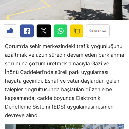
Edirne
Elazığ
Erzincan
Erzurum
Çorum’da şehir merkezindeki trafik yoğunluğunu
Eskişehir
azaltmak ve uzun süredir devam eden parklanma
sorununa çözüm üretmek amacıyla Gazi ve
Gaziantep
İnönü Caddeleri’nde süreli park uygulaması
Giresun
hayata geçirildi. Esnaf ve vatandaşlardan gelen
talepler doğrultusunda başlatılan düzenleme
Gümüşhane
kapsamında, cadde boyunca Elektronik
Hakkari
Denetleme Sistemi (EDS) uygulaması resmen
Hatay
devreye alındı.
Isparta