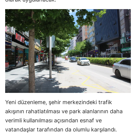
Yozgat
Zonguldak
Aksaray
Bayburt
Karaman
Kırıkkale
Batman
Şırnak
Yeni düzenleme, şehir merkezindeki trafik
Bartın
akışının rahatlatılması ve park alanlarının daha
verimli kullanılması açısından esnaf ve
Ardahan
vatandaşlar tarafından da olumlu karşılandı.
Iğdır