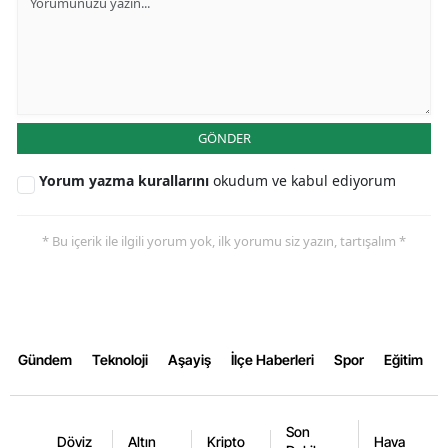
GÖNDER
Yorum yazma kurallarını
okudum ve kabul ediyorum
* Bu içerik ile ilgili yorum yok, ilk yorumu siz yazın, tartışalım *
Gündem
Teknoloji
Aşayiş
İlçe Haberleri
Spor
Eğitim
Son
Döviz
Altın
Kripto
Hava