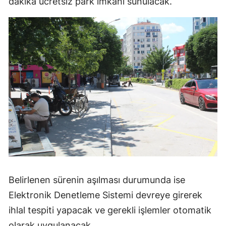
dakika ücretsiz park imkânı sunulacak.
Samsun
Siirt
Sinop
Sivas
Tekirdağ
Tokat
Trabzon
Tunceli
Belirlenen sürenin aşılması durumunda ise
Şanlıurfa
Elektronik Denetleme Sistemi devreye girerek
Uşak
ihlal tespiti yapacak ve gerekli işlemler otomatik
Van
olarak uygulanacak.