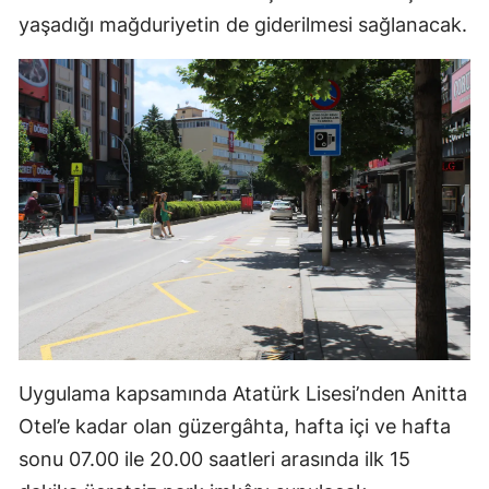
yaşadığı mağduriyetin de giderilmesi sağlanacak.
Malatya
Manisa
Kahramanmaraş
Mardin
Muğla
Muş
Nevşehir
Niğde
Ordu
Uygulama kapsamında Atatürk Lisesi’nden Anitta
Otel’e kadar olan güzergâhta, hafta içi ve hafta
Rize
sonu 07.00 ile 20.00 saatleri arasında ilk 15
Sakarya