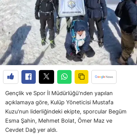
Edirne
Elazığ
Erzincan
Erzurum
Eskişehir
Gaziantep
Giresun
Gençlik ve Spor İl Müdürlüğü'nden yapılan
Gümüşhane
açıklamaya göre, Kulüp Yöneticisi Mustafa
Hakkari
Kuzu'nun liderliğindeki ekipte, sporcular Begüm
Esma Şahin, Mehmet Bolat, Ömer Maz ve
Hatay
Cevdet Dağ yer aldı.
Isparta