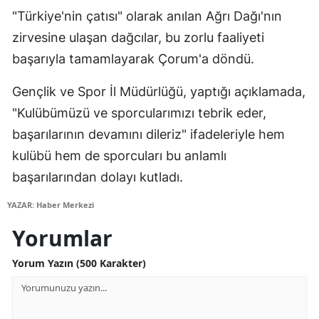
"Türkiye'nin çatısı" olarak anılan Ağrı Dağı'nın
Mersin
zirvesine ulaşan dağcılar, bu zorlu faaliyeti
İstanbul
başarıyla tamamlayarak Çorum'a döndü.
İzmir
Gençlik ve Spor İl Müdürlüğü, yaptığı açıklamada,
Kars
"Kulübümüzü ve sporcularımızı tebrik eder,
başarılarının devamını dileriz" ifadeleriyle hem
Kastamonu
kulübü hem de sporcuları bu anlamlı
Kayseri
başarılarından dolayı kutladı.
Kırklareli
YAZAR: Haber Merkezi
Kırşehir
Yorumlar
Kocaeli
Yorum Yazın (500 Karakter)
Konya
Kütahya