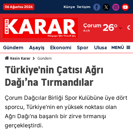
06 Ağustos 2026
Künye
İletişim
Adana
Çorum
26
°
Adıyaman
Açık
Afyonkarahisar
Gündem
Aşayiş
Ekonomi
Spor
Ulusal
Siyaset
MENÜ
Ağrı
Gündem
Kesin Karar
Türkiye'nin Çatısı Ağrı
Amasya
Dağı’na Tırmandılar
Ankara
Antalya
Çorum Dağcılar Birliği Spor Kulübüne üye dört
Artvin
sporcu, Türkiye'nin en yüksek noktası olan
Aydın
Ağrı Dağı'na başarılı bir zirve tırmanışı
gerçekleştirdi.
Balıkesir