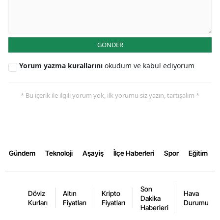
Malatya
Manisa
GÖNDER
Kahramanmaraş
Yorum yazma kurallarını
okudum ve kabul ediyorum
Mardin
* Bu içerik ile ilgili yorum yok, ilk yorumu siz yazın, tartışalım *
Muğla
Muş
Nevşehir
Gündem
Teknoloji
Aşayiş
İlçe Haberleri
Spor
Eğitim
Niğde
Ordu
Son
Döviz
Altın
Kripto
Hava
Rize
Dakika
Kurları
Fiyatları
Fiyatları
Durumu
Haberleri
Sakarya