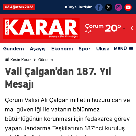
06 Ağustos 2026
Künye
İletişim
Adana
Çorum
20
°
Adıyaman
Açık
Afyonkarahisar
Gündem
Aşayiş
Ekonomi
Spor
Ulusal
Siyaset
MENÜ
Ağrı
Gündem
Kesin Karar
Vali Çalgan’dan 187. Yıl
Amasya
Mesajı
Ankara
Antalya
Çorum Valisi Ali Çalgan milletin huzuru can ve
Artvin
mal güvenliği ile vatanın bölünmez
Aydın
bütünlüğünün korunması için fedakarca görev
yapan Jandarma Teşkilatının 187'nci kuruluş
Balıkesir