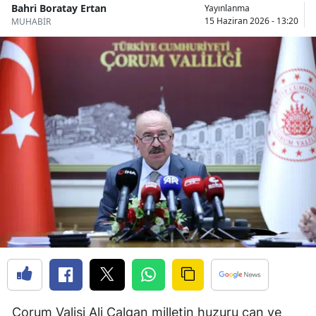
Bahri Boratay Ertan
Yayınlanma
Edirne
15 Haziran 2026 - 13:20
MUHABİR
Elazığ
Erzincan
Erzurum
Eskişehir
Gaziantep
Giresun
Gümüşhane
Hakkari
Hatay
Isparta
Çorum Valisi Ali Çalgan milletin huzuru can ve