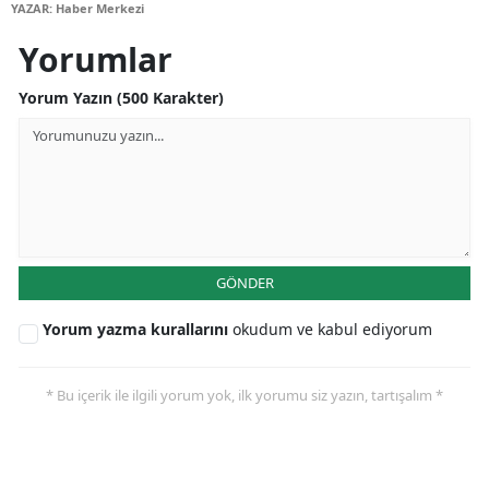
YAZAR: Haber Merkezi
Samsun
Yorumlar
Siirt
Yorum Yazın (500 Karakter)
Sinop
Sivas
Tekirdağ
Tokat
GÖNDER
Trabzon
Yorum yazma kurallarını
okudum ve kabul ediyorum
Tunceli
Şanlıurfa
* Bu içerik ile ilgili yorum yok, ilk yorumu siz yazın, tartışalım *
Uşak
Van