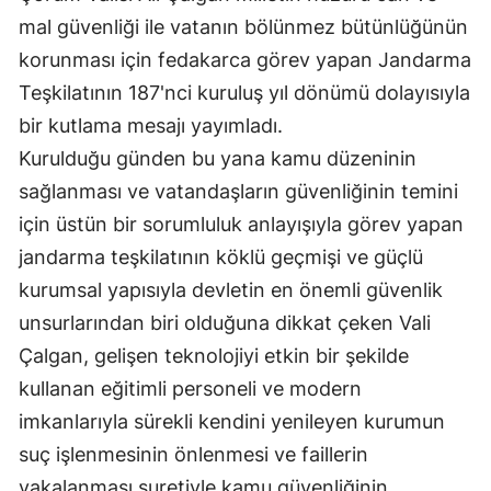
mal güvenliği ile vatanın bölünmez bütünlüğünün
Mersin
korunması için fedakarca görev yapan Jandarma
İstanbul
Teşkilatının 187'nci kuruluş yıl dönümü dolayısıyla
İzmir
bir kutlama mesajı yayımladı.
Kurulduğu günden bu yana kamu düzeninin
Kars
sağlanması ve vatandaşların güvenliğinin temini
Kastamonu
için üstün bir sorumluluk anlayışıyla görev yapan
Kayseri
jandarma teşkilatının köklü geçmişi ve güçlü
kurumsal yapısıyla devletin en önemli güvenlik
Kırklareli
unsurlarından biri olduğuna dikkat çeken Vali
Kırşehir
Çalgan, gelişen teknolojiyi etkin bir şekilde
kullanan eğitimli personeli ve modern
Kocaeli
imkanlarıyla sürekli kendini yenileyen kurumun
Konya
suç işlenmesinin önlenmesi ve faillerin
Kütahya
yakalanması suretiyle kamu güvenliğinin