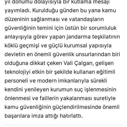
yıl dönümü dolayısıyla bir kutlama mesajı
Bilecik
yayımladı. Kurulduğu günden bu yana kamu
Bingöl
düzeninin sağlanması ve vatandaşların
güvenliğinin temini için üstün bir sorumluluk
Bitlis
anlayışıyla görev yapan jandarma teşkilatının
Bolu
köklü geçmişi ve güçlü kurumsal yapısıyla
Burdur
devletin en önemli güvenlik unsurlarından biri
olduğuna dikkat çeken Vali Çalgan, gelişen
Bursa
teknolojiyi etkin bir şekilde kullanan eğitimli
Çanakkale
personeli ve modern imkanlarıyla sürekli
Çankırı
kendini yenileyen kurumun suç işlenmesinin
önlenmesi ve faillerin yakalanması suretiyle
Çorum
kamu güvenliğinin güçlendirilmesinde önemli
Denizli
başarılara imza attığı hatırlattı.
Diyarbakır