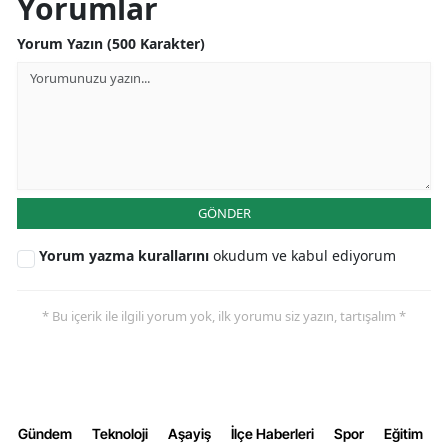
Yorumlar
Yalova
Yorum Yazın (500 Karakter)
Karabük
Kilis
Osmaniye
Düzce
GÖNDER
Yorum yazma kurallarını
okudum ve kabul ediyorum
* Bu içerik ile ilgili yorum yok, ilk yorumu siz yazın, tartışalım *
Gündem
Teknoloji
Aşayiş
İlçe Haberleri
Spor
Eğitim