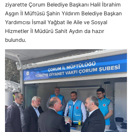
ziyarette Çorum Belediye Başkanı Halil İbrahim
Mersin
Aşgın İl Müftüsü Şahin Yıldırım Belediye Başkan
İstanbul
Yardımcısı İsmail Yağbat ile Aile ve Sosyal
Hizmetler İl Müdürü Sahit Aydın da hazır
İzmir
bulundu.
Kars
Kastamonu
Kayseri
Kırklareli
Kırşehir
Kocaeli
Konya
Kütahya