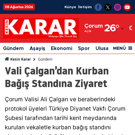
08 Ağustos 2026
Künye
İletişim
Adana
Çorum
26
°
Adıyaman
Açık
Afyonkarahisar
Gündem
Aşayiş
Ekonomi
Spor
Ulusal
Siyaset
MENÜ
Ağrı
Gündem
Kesin Karar
Vali Çalgan’dan Kurban
Amasya
Bağış Standına Ziyaret
Ankara
Antalya
Çorum Valisi Ali Çalgan ve beraberindeki
Artvin
protokol üyeleri Türkiye Diyanet Vakfı Çorum
Aydın
Şubesi tarafından tarihi kent meydanında
kurulan vekaletle kurban bağış standını
Balıkesir