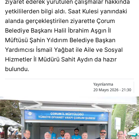
ziyaret ederek yürütülen çalışmalar hakkında
Bilecik
yetkililerden bilgi aldı. Saat Kulesi yanındaki
Bingöl
alanda gerçekleştirilen ziyarette Çorum
Belediye Başkanı Halil İbrahim Aşgın İl
Bitlis
Müftüsü Şahin Yıldırım Belediye Başkan
Bolu
Yardımcısı İsmail Yağbat ile Aile ve Sosyal
Burdur
Hizmetler İl Müdürü Sahit Aydın da hazır
bulundu.
Bursa
Çanakkale
Yayınlanma
20 Mayıs 2026 - 21:30
Çankırı
Çorum
Denizli
Diyarbakır