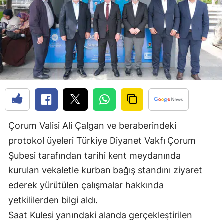
Edirne
Elazığ
Erzincan
Erzurum
Eskişehir
Gaziantep
Çorum Valisi Ali Çalgan ve beraberindeki
Giresun
protokol üyeleri Türkiye Diyanet Vakfı Çorum
Gümüşhane
Şubesi tarafından tarihi kent meydanında
kurulan vekaletle kurban bağış standını ziyaret
Hakkari
ederek yürütülen çalışmalar hakkında
Hatay
yetkililerden bilgi aldı.
Saat Kulesi yanındaki alanda gerçekleştirilen
Isparta