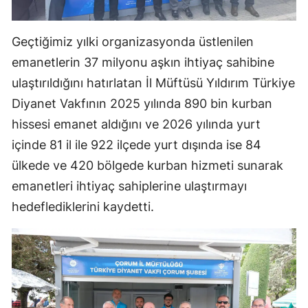
Samsun
Geçtiğimiz yılki organizasyonda üstlenilen
Siirt
emanetlerin 37 milyonu aşkın ihtiyaç sahibine
Sinop
ulaştırıldığını hatırlatan İl Müftüsü Yıldırım Türkiye
Diyanet Vakfının 2025 yılında 890 bin kurban
Sivas
hissesi emanet aldığını ve 2026 yılında yurt
Tekirdağ
içinde 81 il ile 922 ilçede yurt dışında ise 84
Tokat
ülkede ve 420 bölgede kurban hizmeti sunarak
emanetleri ihtiyaç sahiplerine ulaştırmayı
Trabzon
hedeflediklerini kaydetti.
Tunceli
Şanlıurfa
Uşak
Van