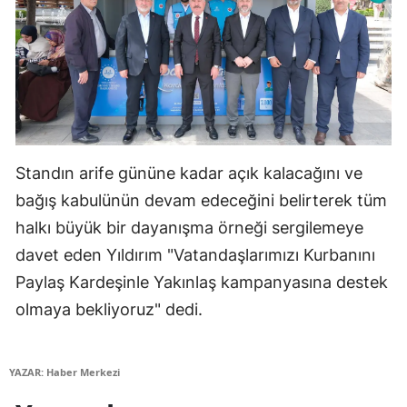
Yozgat
Zonguldak
Aksaray
Bayburt
Standın arife gününe kadar açık kalacağını ve
Karaman
bağış kabulünün devam edeceğini belirterek tüm
Kırıkkale
halkı büyük bir dayanışma örneği sergilemeye
davet eden Yıldırım "Vatandaşlarımızı Kurbanını
Batman
Paylaş Kardeşinle Yakınlaş kampanyasına destek
Şırnak
olmaya bekliyoruz" dedi.
Bartın
Ardahan
YAZAR: Haber Merkezi
Iğdır