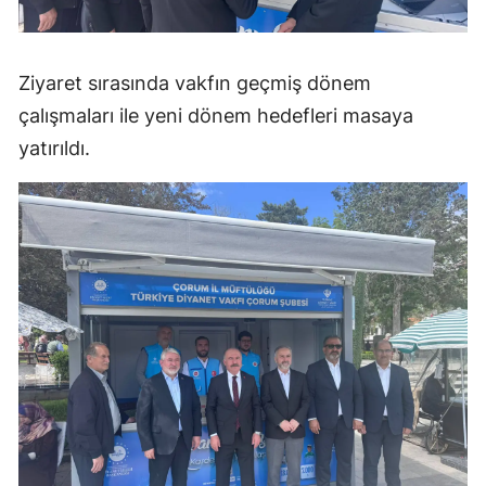
Malatya
Manisa
Ziyaret sırasında vakfın geçmiş dönem
çalışmaları ile yeni dönem hedefleri masaya
Kahramanmaraş
yatırıldı.
Mardin
Muğla
Muş
Nevşehir
Niğde
Ordu
Rize
Sakarya