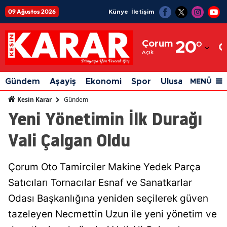
09 Ağustos 2026
Künye
İletişim
Adana
Çorum
20
°
Adıyaman
Açık
Afyonkarahisar
Gündem
Aşayiş
Ekonomi
Spor
Ulusal
Siyaset
MENÜ
Ağrı
Gündem
Kesin Karar
Yeni Yönetimin İlk Durağı
Amasya
Vali Çalgan Oldu
Ankara
Antalya
Çorum Oto Tamirciler Makine Yedek Parça
Artvin
Satıcıları Tornacılar Esnaf ve Sanatkarlar
Aydın
Odası Başkanlığına yeniden seçilerek güven
tazeleyen Necmettin Uzun ile yeni yönetim ve
Balıkesir