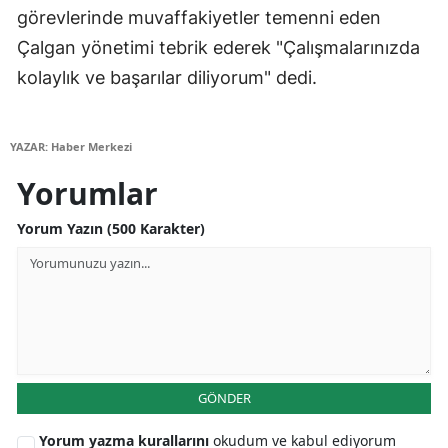
görevlerinde muvaffakiyetler temenni eden
Yozgat
Çalgan yönetimi tebrik ederek "Çalışmalarınızda
kolaylık ve başarılar diliyorum" dedi.
Zonguldak
Aksaray
YAZAR: Haber Merkezi
Bayburt
Yorumlar
Karaman
Yorum Yazın (500 Karakter)
Kırıkkale
Batman
Şırnak
Bartın
GÖNDER
Ardahan
Yorum yazma kurallarını
okudum ve kabul ediyorum
Iğdır