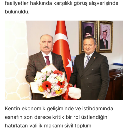
faaliyetler hakkında karşılıklı görüş alışverişinde
Malatya
bulunuldu.
Manisa
Kahramanmaraş
Mardin
Muğla
Muş
Nevşehir
Niğde
Ordu
Kentin ekonomik gelişiminde ve istihdamında
Rize
esnafın son derece kritik bir rol üstlendiğini
hatırlatan valilik makamı sivil toplum
Sakarya