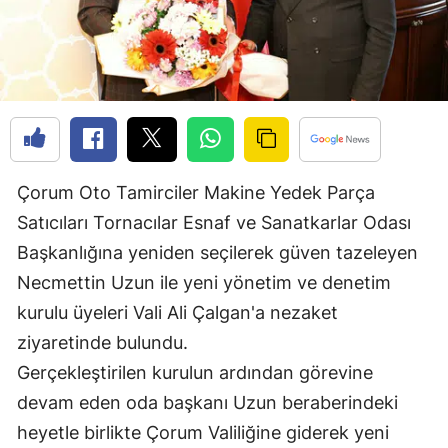
Edirne
Elazığ
Erzincan
Erzurum
Eskişehir
Çorum Oto Tamirciler Makine Yedek Parça
Satıcıları Tornacılar Esnaf ve Sanatkarlar Odası
Gaziantep
Başkanlığına yeniden seçilerek güven tazeleyen
Giresun
Necmettin Uzun ile yeni yönetim ve denetim
kurulu üyeleri Vali Ali Çalgan'a nezaket
Gümüşhane
ziyaretinde bulundu.
Hakkari
Gerçekleştirilen kurulun ardından görevine
Hatay
devam eden oda başkanı Uzun beraberindeki
heyetle birlikte Çorum Valiliğine giderek yeni
Isparta