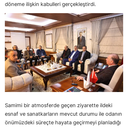
döneme ilişkin kabulleri gerçekleştirdi.
Mersin
İstanbul
İzmir
Kars
Kastamonu
Kayseri
Kırklareli
Kırşehir
Kocaeli
Samimi bir atmosferde geçen ziyarette ildeki
Konya
esnaf ve sanatkarların mevcut durumu ile odanın
önümüzdeki süreçte hayata geçirmeyi planladığı
Kütahya