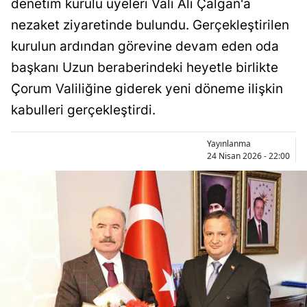
denetim kurulu üyeleri Vali Ali Çalgan'a
Bilecik
nezaket ziyaretinde bulundu. Gerçekleştirilen
Bingöl
kurulun ardından görevine devam eden oda
başkanı Uzun beraberindeki heyetle birlikte
Bitlis
Çorum Valiliğine giderek yeni döneme ilişkin
Bolu
kabulleri gerçekleştirdi.
Burdur
Yayınlanma
Bursa
24 Nisan 2026 - 22:00
Çanakkale
Çankırı
Çorum
Denizli
Diyarbakır