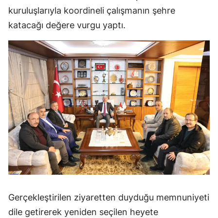
kuruluşlarıyla koordineli çalışmanın şehre
Samsun
katacağı değere vurgu yaptı.
Siirt
Sinop
Sivas
Tekirdağ
Tokat
Trabzon
Tunceli
Şanlıurfa
Uşak
Gerçekleştirilen ziyaretten duyduğu memnuniyeti
dile getirerek yeniden seçilen heyete
Van