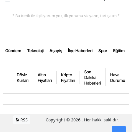
Yalova
* Bu içerik ile ilgili yorum yok, ilk yorumu siz yazın, tartışalım *
Karabük
Kilis
Osmaniye
Gündem
Teknoloji
Aşayiş
İlçe Haberleri
Spor
Eğitim
Düzce
Son
Döviz
Altın
Kripto
Hava
Dakika
Kurları
Fiyatları
Fiyatları
Durumu
Haberleri
RSS
Copyright © 2026 . Her hakkı saklıdır.