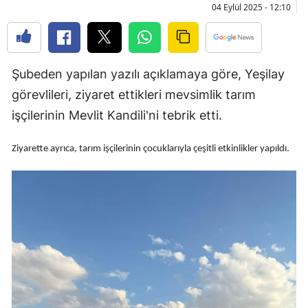
04 Eylül 2025 - 12:10
Bilecik
Bingöl
Bitlis
Şubeden yapılan yazılı açıklamaya göre, Yeşilay
görevlileri, ziyaret ettikleri mevsimlik tarım
Bolu
işçilerinin Mevlit Kandili'ni tebrik etti.
Burdur
Ziyarette ayrıca, tarım işçilerinin çocuklarıyla çeşitli etkinlikler yapıldı.​​​​​​​
Bursa
Çanakkale
Çankırı
Çorum
Denizli
Diyarbakır