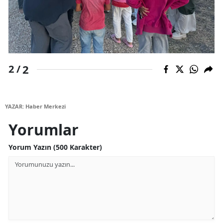
Malatya
Manisa
Kahramanmaraş
2
2 /
Mardin
Muğla
YAZAR: Haber Merkezi
Muş
Yorumlar
Nevşehir
Yorum Yazın (500 Karakter)
Niğde
Ordu
Rize
Sakarya