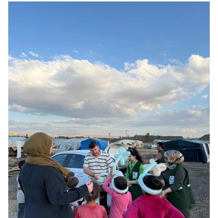
Mersin
İstanbul
İzmir
Kars
Kastamonu
Kayseri
Kırklareli
Kırşehir
Kocaeli
Konya
Kütahya