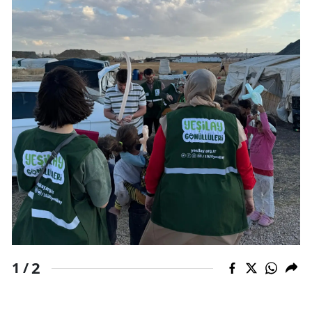
Edirne
Elazığ
Erzincan
Erzurum
Eskişehir
Gaziantep
Giresun
Gümüşhane
Hakkari
2
1 /
Hatay
Isparta