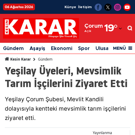
06 Ağustos 2026
Künye
İletişim
Adana
Çorum
19
°
Adıyaman
Açık
Afyonkarahisar
Gündem
Aşayiş
Ekonomi
Spor
Ulusal
Siyaset
MENÜ
Ağrı
Gündem
Kesin Karar
Yeşilay Üyeleri, Mevsimlik
Amasya
Tarım İşçilerini Ziyaret Etti
Ankara
Antalya
Yeşilay Çorum Şubesi, Mevlit Kandili
Artvin
dolayısıyla kentteki mevsimlik tarım işçilerini
Aydın
ziyaret etti.
Balıkesir
Yayınlanma