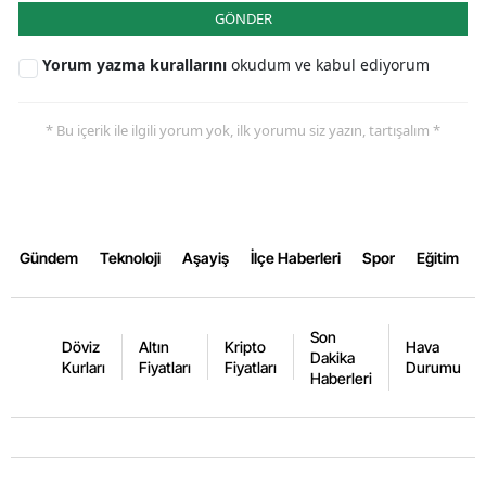
GÖNDER
Samsun
Yorum yazma kurallarını
okudum ve kabul ediyorum
Siirt
Sinop
* Bu içerik ile ilgili yorum yok, ilk yorumu siz yazın, tartışalım *
Sivas
Tekirdağ
Tokat
Gündem
Teknoloji
Aşayiş
İlçe Haberleri
Spor
Eğitim
Trabzon
Son
Tunceli
Döviz
Altın
Kripto
Hava
Dakika
Kurları
Fiyatları
Fiyatları
Durumu
Haberleri
Şanlıurfa
Uşak
Van