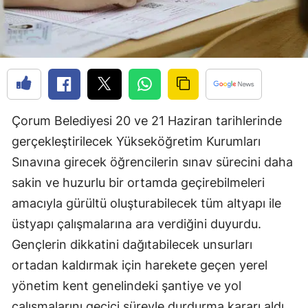
Edirne
Elazığ
Erzincan
Erzurum
Çorum Belediyesi 20 ve 21 Haziran tarihlerinde
Eskişehir
gerçekleştirilecek Yükseköğretim Kurumları
Gaziantep
Sınavına girecek öğrencilerin sınav sürecini daha
sakin ve huzurlu bir ortamda geçirebilmeleri
Giresun
amacıyla gürültü oluşturabilecek tüm altyapı ile
Gümüşhane
üstyapı çalışmalarına ara verdiğini duyurdu.
Hakkari
Gençlerin dikkatini dağıtabilecek unsurları
ortadan kaldırmak için harekete geçen yerel
Hatay
yönetim kent genelindeki şantiye ve yol
Isparta
çalışmalarını geçici süreyle durdurma kararı aldı.