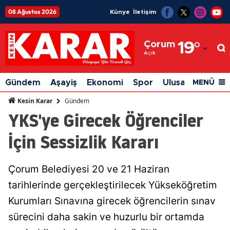
08 Ağustos 2026
Künye
İletişim
Adana
Çorum
19
°
Adıyaman
Açık
Afyonkarahisar
Gündem
Aşayiş
Ekonomi
Spor
Ulusal
Siyaset
MENÜ
Ağrı
Gündem
Kesin Karar
YKS'ye Girecek Öğrenciler
Amasya
İçin Sessizlik Kararı
Ankara
Antalya
Çorum Belediyesi 20 ve 21 Haziran
Artvin
tarihlerinde gerçekleştirilecek Yükseköğretim
Aydın
Kurumları Sınavına girecek öğrencilerin sınav
sürecini daha sakin ve huzurlu bir ortamda
Balıkesir