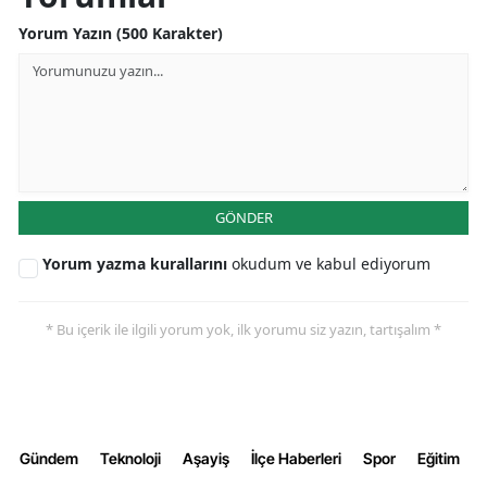
Malatya
Yorum Yazın (500 Karakter)
Manisa
Kahramanmaraş
Mardin
Muğla
GÖNDER
Muş
Yorum yazma kurallarını
okudum ve kabul ediyorum
Nevşehir
* Bu içerik ile ilgili yorum yok, ilk yorumu siz yazın, tartışalım *
Niğde
Ordu
Rize
Gündem
Teknoloji
Aşayiş
İlçe Haberleri
Spor
Eğitim
Sakarya