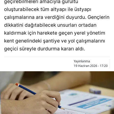
geçirebilmeleri amacıyla gürültü
Bilecik
oluşturabilecek tüm altyapı ile üstyapı
Bingöl
çalışmalarına ara verdiğini duyurdu. Gençlerin
dikkatini dağıtabilecek unsurları ortadan
Bitlis
kaldırmak için harekete geçen yerel yönetim
Bolu
kent genelindeki şantiye ve yol çalışmalarını
Burdur
geçici süreyle durdurma kararı aldı.
Bursa
Yayınlanma
19 Haziran 2026 - 17:20
Çanakkale
Çankırı
Çorum
Denizli
Diyarbakır