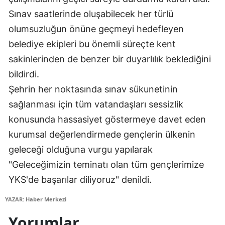
Sınav saatlerinde oluşabilecek her türlü
Mersin
olumsuzluğun önüne geçmeyi hedefleyen
İstanbul
belediye ekipleri bu önemli süreçte kent
İzmir
sakinlerinden de benzer bir duyarlılık beklediğini
bildirdi.
Kars
Şehrin her noktasında sınav sükunetinin
Kastamonu
sağlanması için tüm vatandaşları sessizlik
Kayseri
konusunda hassasiyet göstermeye davet eden
kurumsal değerlendirmede gençlerin ülkenin
Kırklareli
geleceği olduğuna vurgu yapılarak
Kırşehir
"Geleceğimizin teminatı olan tüm gençlerimize
Kocaeli
YKS'de başarılar diliyoruz" denildi.
Konya
YAZAR: Haber Merkezi
Yorumlar
Kütahya