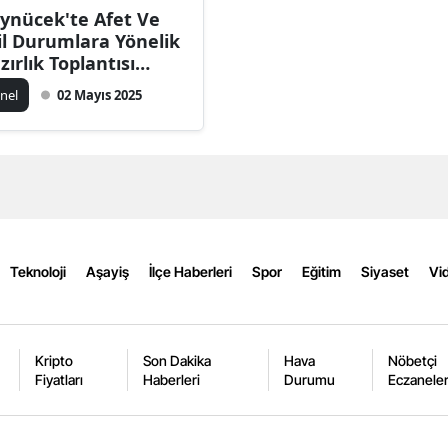
ynücek'te Afet Ve
Bilecik
il Durumlara Yönelik
zırlık Toplantısı
Bingöl
pıldı
nel
02 Mayıs 2025
Bitlis
Bolu
Burdur
Bursa
Çanakkale
Teknoloji
Aşayiş
İlçe Haberleri
Spor
Eğitim
Siyaset
Vid
Çankırı
Çorum
Kripto
Son Dakika
Hava
Nöbetçi
Fiyatları
Haberleri
Durumu
Eczanele
Denizli
Diyarbakır