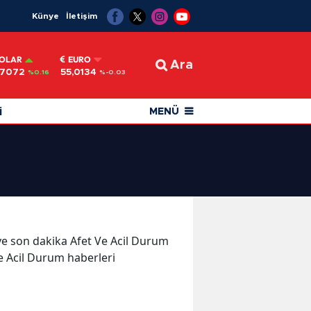
Künye
İletişim
OLAR
EURO
Ara
,7072
55,0134
%0.16
%-0.03
i
MENÜ
r ve son dakika Afet Ve Acil Durum
Ve Acil Durum haberleri