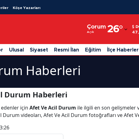
riler
Köşe Yazarları
Adana
Çorum
26
°
D
Adıyaman
47
Açık
Afyonkarahisar
or
Ulusal
Siyaset
Resmi İlan
Eğitim
İlçe Haberler
Ağrı
urum Haberleri
Amasya
Ankara
il Durum Haberleri
Antalya
 edenler için
Afet Ve Acil Durum
ile ilgili en son gelişmele
Artvin
il Durum videoları, Afet Ve Acil Durum fotoğrafları ve Afet 
Aydın
3:26
Balıkesir