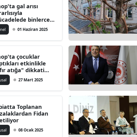
nop'ta gal arısı
Bilecik
rarlısıyla
cadelede binlerce
Bingöl
cı böcek kullanılıyor
nel
01 Haziran 2025
Bitlis
Bolu
nop'ta çocuklar
Burdur
ptıkları etkinlikle
Bursa
ıfır atığa" dikkati
kti
usal
27 Mart 2025
Çanakkale
Çankırı
biatta Toplanan
Çorum
zalaklardan Fidan
Denizli
etiliyor
usal
08 Ocak 2025
Diyarbakır