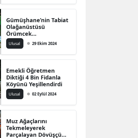
Gümüşhane’nin Tabiat
Olağanüstüsü
Örümcek
Ormanları’nda
Ulusal
29 Ekim 2024
Cumhuriyet Yürüyüşü
Emekli Öğretmen
Diktiği 4 Bin Fidanla
Köyünü Yeşillendirdi
Ulusal
02 Eylül 2024
Muz Ağaçlarını
Tekmeleyerek
Parçalayan Dövüşçü