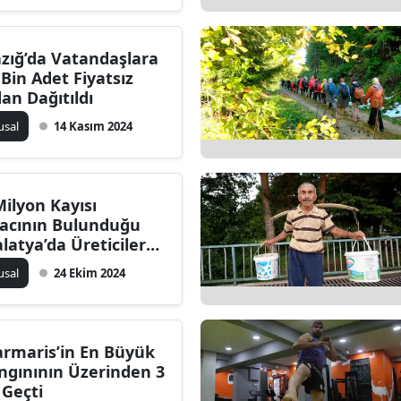
Edirne
azığ’da Vatandaşlara
Elazığ
 Bin Adet Fiyatsız
Erzincan
dan Dağıtıldı
usal
14 Kasım 2024
Erzurum
Eskişehir
Milyon Kayısı
Gaziantep
acının Bulunduğu
Giresun
latya’da Üreticiler
in Değerli İhtar
usal
24 Ekim 2024
Gümüşhane
Hakkari
rmaris’in En Büyük
Hatay
ngınının Üzerinden 3
Isparta
l Geçti