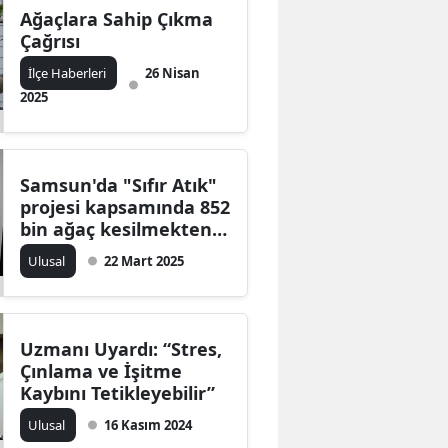
Ağaçlara Sahip Çıkma
Çağrısı
İlçe Haberleri
26 Nisan
2025
Samsun'da "Sıfır Atık"
projesi kapsamında 852
bin ağaç kesilmekten
kurtarıldı
Ulusal
22 Mart 2025
Uzmanı Uyardı: “Stres,
Çınlama ve İşitme
Kaybını Tetikleyebilir”
Ulusal
16 Kasım 2024