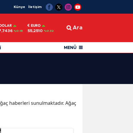
Künye
İletişim
DOLAR
EURO
Ara
7,7436
55,2510
%0.18
%0.32
i
MENÜ
 Ağaç haberleri sunulmaktadır. Ağaç