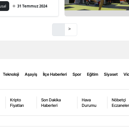
usal
31 Temmuz 2024
Mersin
İstanbul
>
İzmir
Kars
Kastamonu
Kayseri
Teknoloji
Aşayiş
İlçe Haberleri
Spor
Eğitim
Siyaset
Vid
Kırklareli
Kırşehir
Kripto
Son Dakika
Hava
Nöbetçi
Kocaeli
Fiyatları
Haberleri
Durumu
Eczanele
Konya
Kütahya