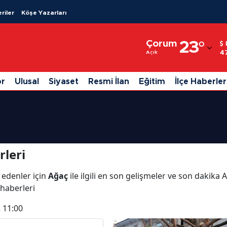
riler
Köşe Yazarları
Adana
Çorum
23
°
Adıyaman
4
Açık
Afyonkarahisar
or
Ulusal
Siyaset
Resmi İlan
Eğitim
İlçe Haberler
Ağrı
i
Amasya
Ankara
leri
Antalya
 edenler için
Ağaç
ile ilgili en son gelişmeler ve son dakika
Artvin
 haberleri
Aydın
 11:00
Balıkesir