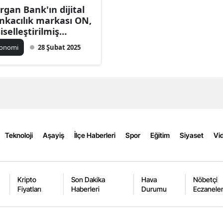
rgan Bank'ın dijital
Bilecik
nkacılık markası ON,
şiselleştirilmiş
Bingöl
nkacılık anlayışıyla
konomi
28 Şubat 2025
Bitlis
yüyor
Bolu
Burdur
Bursa
Çanakkale
Teknoloji
Aşayiş
İlçe Haberleri
Spor
Eğitim
Siyaset
Vid
Çankırı
Çorum
Kripto
Son Dakika
Hava
Nöbetçi
Fiyatları
Haberleri
Durumu
Eczanele
Denizli
Diyarbakır