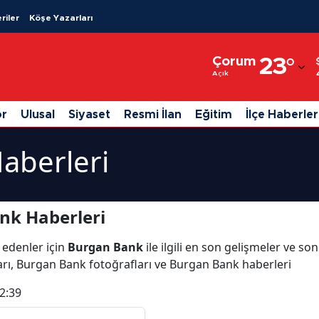
riler
Köşe Yazarları
Adana
Çorum
23
°
Adıyaman
Açık
Afyonkarahisar
or
Ulusal
Siyaset
Resmi İlan
Eğitim
İlçe Haberler
Ağrı
aberleri
Amasya
Ankara
nk Haberleri
Antalya
 edenler için
Burgan Bank
ile ilgili en son gelişmeler ve s
Artvin
rı, Burgan Bank fotoğrafları ve Burgan Bank haberleri
Aydın
2:39
Balıkesir