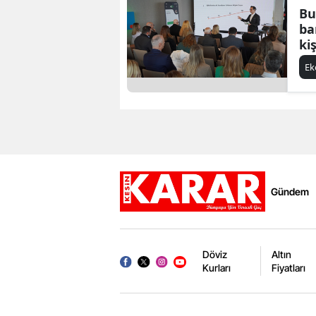
Bu
ba
ki
ba
E
bü
Gündem
Döviz
Altın
Kurları
Fiyatları