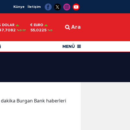
Künye
İletişim
DOLAR
EURO
Ara
47,7082
55,0225
%0.17
%0
i
MENÜ
on dakika Burgan Bank haberleri