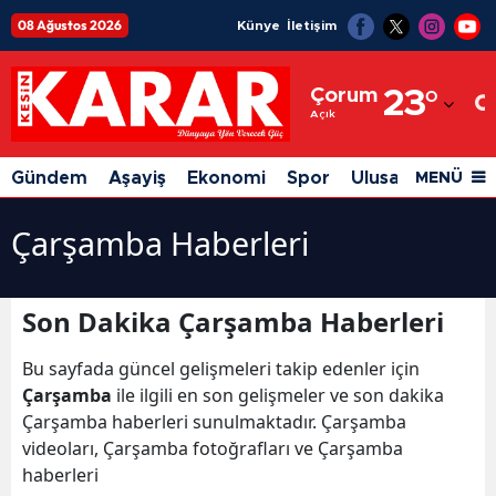
08 Ağustos 2026
Künye
İletişim
Adana
Çorum
23
°
Adıyaman
Açık
Afyonkarahisar
Gündem
Aşayiş
Ekonomi
Spor
Ulusal
Siyaset
MENÜ
Ağrı
Çarşamba Haberleri
Amasya
Ankara
Son Dakika Çarşamba Haberleri
Antalya
Bu sayfada güncel gelişmeleri takip edenler için
Artvin
Çarşamba
ile ilgili en son gelişmeler ve son dakika
Çarşamba haberleri sunulmaktadır. Çarşamba
Aydın
videoları, Çarşamba fotoğrafları ve Çarşamba
haberleri
Balıkesir