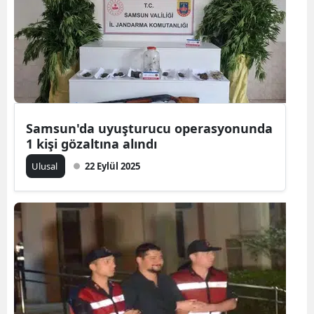
Edirne
Elazığ
Erzincan
Erzurum
Samsun'da uyuşturucu operasyonunda
Eskişehir
1 kişi gözaltına alındı
Gaziantep
Ulusal
22 Eylül 2025
Giresun
Gümüşhane
Hakkari
Hatay
Isparta