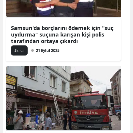
Mersin
İstanbul
Samsun'da borçlarını ödemek için "suç
İzmir
uydurma" suçuna karışan kişi polis
tarafından ortaya çıkardı
Kars
Ulusal
21 Eylül 2025
Kastamonu
Kayseri
Kırklareli
Kırşehir
Kocaeli
Konya
Kütahya