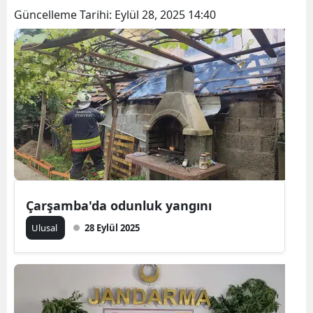
Güncelleme Tarihi:
Eylül 28, 2025 14:40
Bilecik
Bingöl
Bitlis
Bolu
Burdur
Bursa
Çanakkale
Çarşamba'da odunluk yangını
Çankırı
Ulusal
28 Eylül 2025
Çorum
Denizli
Diyarbakır