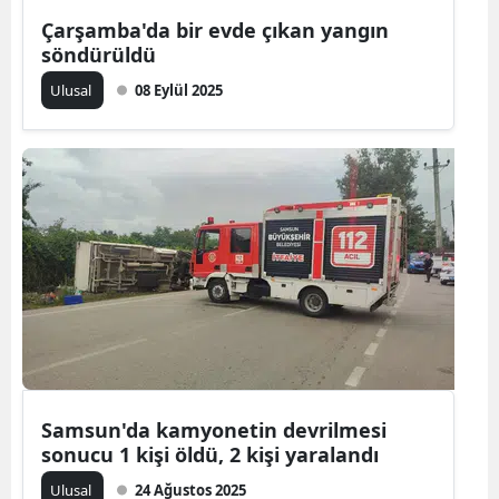
Çarşamba'da bir evde çıkan yangın
Malatya
söndürüldü
Manisa
Ulusal
08 Eylül 2025
Kahramanmaraş
Mardin
Muğla
Muş
Nevşehir
Niğde
Ordu
Samsun'da kamyonetin devrilmesi
Rize
sonucu 1 kişi öldü, 2 kişi yaralandı
Sakarya
Ulusal
24 Ağustos 2025