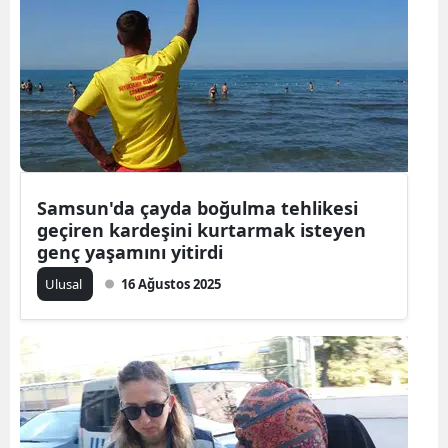
Yozgat
Zonguldak
Aksaray
Bayburt
Karaman
Samsun'da çayda boğulma tehlikesi
geçiren kardeşini kurtarmak isteyen
Kırıkkale
genç yaşamını yitirdi
Batman
Ulusal
16 Ağustos 2025
Şırnak
Bartın
Ardahan
Iğdır