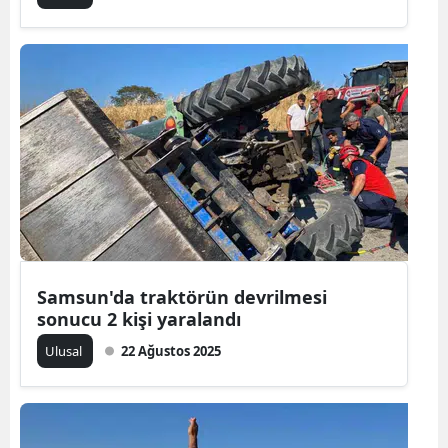
Samsun
Siirt
Sinop
Sivas
Tekirdağ
Tokat
Trabzon
Samsun'da traktörün devrilmesi
sonucu 2 kişi yaralandı
Tunceli
Ulusal
22 Ağustos 2025
Şanlıurfa
Uşak
Van