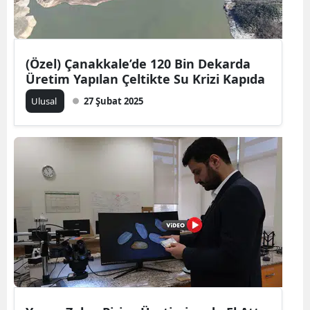
Mersin
İstanbul
(Özel) Çanakkale’de 120 Bin Dekarda
İzmir
Üretim Yapılan Çeltikte Su Krizi Kapıda
Ulusal
27 Şubat 2025
Kars
Kastamonu
Kayseri
Kırklareli
Kırşehir
Kocaeli
Konya
Kütahya