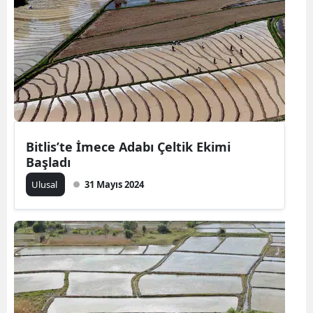
Bitlis’te İmece Adabı Çeltik Ekimi
Başladı
Ulusal
31 Mayıs 2024