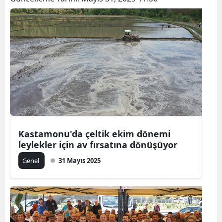
Bilecik
Bingöl
Bitlis
Bolu
Burdur
Bursa
Çanakkale
Kastamonu'da çeltik ekim dönemi
leylekler için av fırsatına dönüşüyor
Çankırı
Genel
31 Mayıs 2025
Çorum
Denizli
Diyarbakır