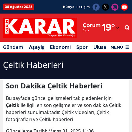
08 Ağustos 2026
Künye
İletişim
Adana
Çorum
19
°
Adıyaman
Açık
Afyonkarahisar
Gündem
Aşayiş
Ekonomi
Spor
Ulusal
Siyaset
MENÜ
Ağrı
Çeltik Haberleri
Amasya
Ankara
Son Dakika Çeltik Haberleri
Antalya
Bu sayfada güncel gelişmeleri takip edenler için
Artvin
Çeltik
ile ilgili en son gelişmeler ve son dakika Çeltik
haberleri sunulmaktadır. Çeltik videoları, Çeltik
Aydın
fotoğrafları ve Çeltik haberleri
Balıkesir
Güncelleme Tarihi:
Mayıs 31, 2025 11:06