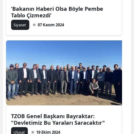
‘Bakanın Haberi Olsa Böyle Pembe
Yalova
Tablo Çizmezdi’
Karabük
Siyaset
07 Kasım 2024
Kilis
Osmaniye
Düzce
TZOB Genel Başkanı Bayraktar:
"Devletimiz Bu Yaraları Saracaktır"
Ulusal
19 Ekim 2024