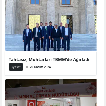
Samsun
Siirt
Sinop
Sivas
Tekirdağ
Tokat
Tahtasız, Muhtarları TBMM’de Ağırladı
Trabzon
Siyaset
20 Kasım 2024
Tunceli
Şanlıurfa
Uşak
Van