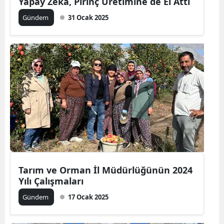
Yapay Zeka, Pirinç Üretimine de El Attı
Malatya
Gündem
31 Ocak 2025
Manisa
Kahramanmaraş
Mardin
Muğla
Muş
Nevşehir
Niğde
Tarım ve Orman İl Müdürlüğünün 2024
Ordu
Yılı Çalışmaları
Gündem
17 Ocak 2025
Rize
Sakarya