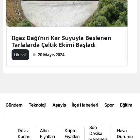
Ilgaz Dağı’nın Kar Suyuyla Beslenen
Tarlalarda Çeltik Ekimi Başladı
Ulusal
20 Mayıs 2024
Gündem
Teknoloji
Aşayiş
İlçe Haberleri
Spor
Eğitim
Son
Döviz
Altın
Kripto
Hava
Dakika
Kurları
Fiyatları
Fiyatları
Durumu
Haberleri