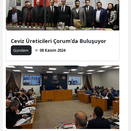
Yozgat
Zonguldak
Aksaray
Ceviz Üreticileri Çorum’da Buluşuyor
Bayburt
Gündem
08 Kasım 2024
Karaman
Kırıkkale
Batman
Şırnak
Bartın
Ardahan
Iğdır