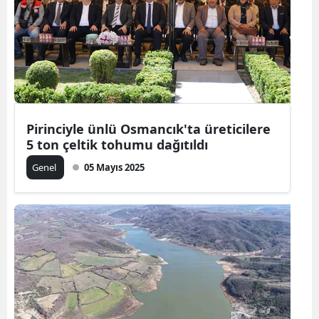
Edirne
Elazığ
Erzincan
Erzurum
Pirinciyle ünlü Osmancık'ta üreticilere
Eskişehir
5 ton çeltik tohumu dağıtıldı
Gaziantep
Genel
05 Mayıs 2025
Giresun
Gümüşhane
Hakkari
Hatay
Isparta