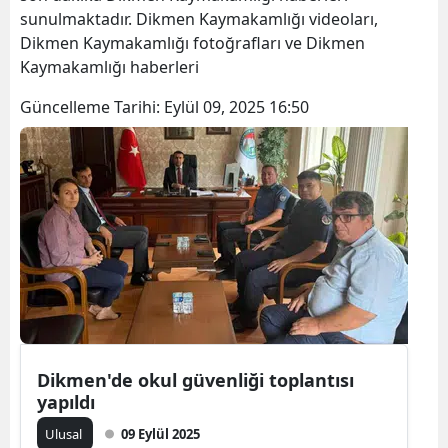
sunulmaktadır. Dikmen Kaymakamlığı videoları,
Bilecik
Dikmen Kaymakamlığı fotoğrafları ve Dikmen
Bingöl
Kaymakamlığı haberleri
Bitlis
Güncelleme Tarihi:
Eylül 09, 2025 16:50
Bolu
Burdur
Bursa
Çanakkale
Çankırı
Çorum
Dikmen'de okul güvenliği toplantısı
Denizli
yapıldı
Diyarbakır
Ulusal
09 Eylül 2025