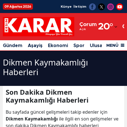
09 Ağustos 2026
Künye
İletişim
Adana
Çorum
20
°
Adıyaman
Açık
Afyonkarahisar
Gündem
Aşayiş
Ekonomi
Spor
Ulusal
Siyaset
MENÜ
Ağrı
Dikmen Kaymakamlığı
Amasya
Haberleri
Ankara
Antalya
Son Dakika Dikmen
Kaymakamlığı Haberleri
Artvin
Aydın
Bu sayfada güncel gelişmeleri takip edenler için
Dikmen Kaymakamlığı
ile ilgili en son gelişmeler ve
Balıkesir
son dakika Dikmen Kaymakamlığı haberleri