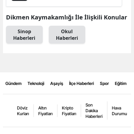
Edirne
Dikmen Kaymakamlığı İle İlişkili Konular
Elazığ
Sinop
Okul
Erzincan
Haberleri
Haberleri
Erzurum
Eskişehir
Gaziantep
Giresun
Gündem
Teknoloji
Aşayiş
İlçe Haberleri
Spor
Eğitim
Gümüşhane
Son
Hakkari
Döviz
Altın
Kripto
Hava
Dakika
Kurları
Fiyatları
Fiyatları
Durumu
Haberleri
Hatay
Isparta