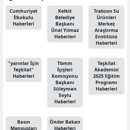
Cumhuriyet
Kelkit
Trabzon Su
İlkokulu
Belediye
Ürünleri
Haberleri
Başkanı
Merkez
Ünal Yılmaz
Araştırma
Haberleri
Enstitüsü
Haberleri
"yarınlar İçin
Tbmm
Teşkilat
Teşkilat"
İçişleri
Akademisi
Haberleri
Komisyonu
2025 Eğitim
Başkanı
Programı
Süleyman
Haberleri
Soylu
Haberleri
Basın
Önder Bakan
Mensupları
Haberleri