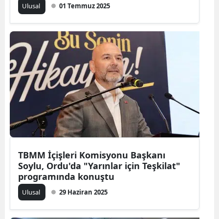
Ulusal
01 Temmuz 2025
Samsun
Siirt
Sinop
Sivas
Tekirdağ
Tokat
Trabzon
TBMM İçişleri Komisyonu Başkanı
Tunceli
Soylu, Ordu'da "Yarınlar için Teşkilat"
programında konuştu
Şanlıurfa
Ulusal
29 Haziran 2025
Uşak
Van