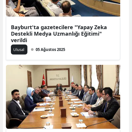
Mersin
İstanbul
Bayburt'ta gazetecilere "Yapay Zeka
İzmir
Destekli Medya Uzmanlığı Eğitimi"
verildi
Kars
Ulusal
05 Ağustos 2025
Kastamonu
Kayseri
Kırklareli
Kırşehir
Kocaeli
Konya
Kütahya