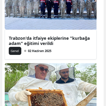
Yalova
Karabük
Kilis
Trabzon'da itfaiye ekiplerine "kurbağa
Osmaniye
adam" eğitimi verildi
Düzce
Genel
02 Haziran 2025