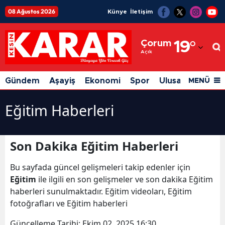
08 Ağustos 2026
Künye
İletişim
Adana
Çorum
19
°
Adıyaman
Açık
Afyonkarahisar
Gündem
Aşayiş
Ekonomi
Spor
Ulusal
Siyaset
MENÜ
Ağrı
Eğitim Haberleri
Amasya
Ankara
Son Dakika Eğitim Haberleri
Antalya
Bu sayfada güncel gelişmeleri takip edenler için
Artvin
Eğitim
ile ilgili en son gelişmeler ve son dakika Eğitim
haberleri sunulmaktadır. Eğitim videoları, Eğitim
Aydın
fotoğrafları ve Eğitim haberleri
Balıkesir
Güncelleme Tarihi:
Ekim 02, 2025 16:30