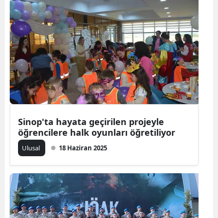
Yozgat
Zonguldak
Aksaray
Bayburt
Karaman
Kırıkkale
Sinop'ta hayata geçirilen projeyle
öğrencilere halk oyunları öğretiliyor
Batman
Ulusal
18 Haziran 2025
Şırnak
Bartın
Ardahan
Iğdır