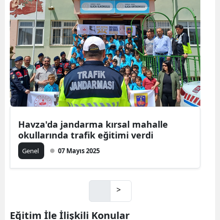
Havza'da jandarma kırsal mahalle
okullarında trafik eğitimi verdi
Genel
07 Mayıs 2025
>
Eğitim İle İlişkili Konular