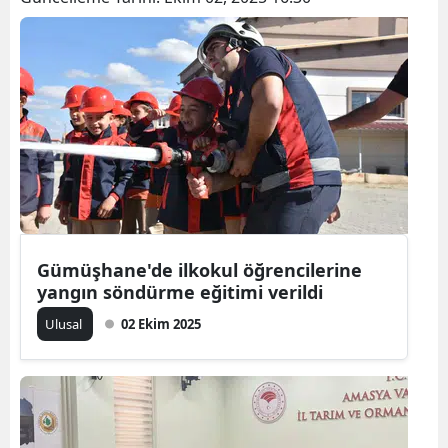
Bilecik
Bingöl
Bitlis
Bolu
Burdur
Bursa
Çanakkale
Gümüşhane'de ilkokul öğrencilerine
yangın söndürme eğitimi verildi
Çankırı
Ulusal
02 Ekim 2025
Çorum
Denizli
Diyarbakır