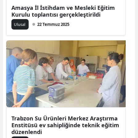
Amasya İl İstihdam ve Mesleki Eğitim
Malatya
Kurulu toplantısı gerçekleştirildi
Manisa
Ulusal
22 Temmuz 2025
Kahramanmaraş
Mardin
Muğla
Muş
Nevşehir
Niğde
Ordu
Trabzon Su Ürünleri Merkez Araştırma
Rize
Enstitüsü ev sahipliğinde teknik eğitim
düzenlendi
Sakarya