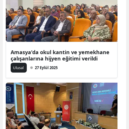
Edirne
Elazığ
Erzincan
Erzurum
Amasya'da okul kantin ve yemekhane
Eskişehir
çalışanlarına hijyen eğitimi verildi
Gaziantep
Ulusal
27 Eylül 2025
Giresun
Gümüşhane
Hakkari
Hatay
Isparta