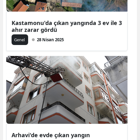
Yalova
Kastamonu'da çıkan yangında 3 ev ile 3
Karabük
ahır zarar gördü
Kilis
Genel
28 Nisan 2025
Osmaniye
Düzce
Arhavi'de evde çıkan yangın