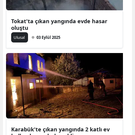
Mersin
Tokat'ta çıkan yangında evde hasar
İstanbul
oluştu
İzmir
Ulusal
03 Eylül 2025
Kars
Kastamonu
Kayseri
Kırklareli
Kırşehir
Kocaeli
Konya
Karabük'te çıkan yangında 2 katlı ev
Kütahya