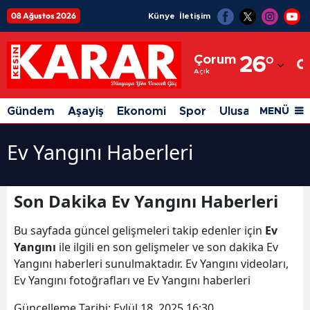
08 Ağustos 2026
Künye
İletişim
Adana
Çorum
26
°
Adıyaman
Açık
Afyonkarahisar
Gündem
Aşayiş
Ekonomi
Spor
Ulusal
Siyaset
MENÜ
Ağrı
Ev Yangını Haberleri
Amasya
Ankara
Son Dakika Ev Yangını Haberleri
Antalya
Bu sayfada güncel gelişmeleri takip edenler için
Ev
Artvin
Yangını
ile ilgili en son gelişmeler ve son dakika Ev
Yangını haberleri sunulmaktadır. Ev Yangını videoları,
Aydın
Ev Yangını fotoğrafları ve Ev Yangını haberleri
Balıkesir
Güncelleme Tarihi:
Eylül 18, 2025 16:30