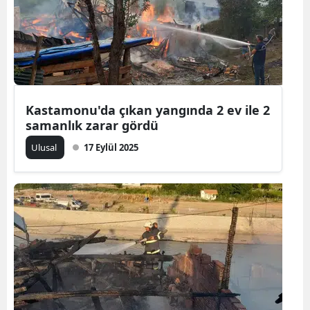
Edirne
Elazığ
Erzincan
Erzurum
Kastamonu'da çıkan yangında 2 ev ile 2
samanlık zarar gördü
Eskişehir
Ulusal
17 Eylül 2025
Gaziantep
Giresun
Gümüşhane
Hakkari
Hatay
Isparta