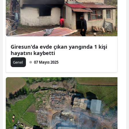
Yozgat
Zonguldak
Aksaray
Bayburt
Giresun'da evde çıkan yangında 1 kişi
hayatını kaybetti
Karaman
Genel
07 Mayıs 2025
Kırıkkale
Batman
Şırnak
Bartın
Ardahan
Iğdır