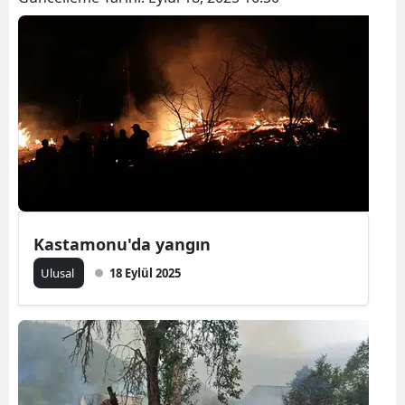
Bilecik
Bingöl
Bitlis
Bolu
Burdur
Bursa
Çanakkale
Kastamonu'da yangın
Ulusal
18 Eylül 2025
Çankırı
Çorum
Denizli
Diyarbakır