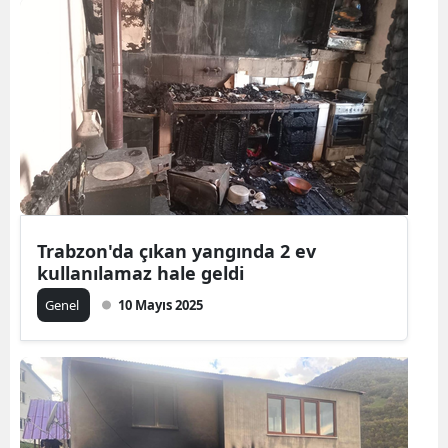
Samsun
Siirt
Sinop
Sivas
Tekirdağ
Tokat
Trabzon'da çıkan yangında 2 ev
kullanılamaz hale geldi
Trabzon
Genel
10 Mayıs 2025
Tunceli
Şanlıurfa
Uşak
Van