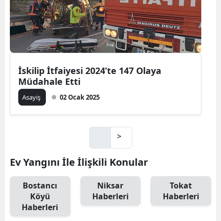
İskilip İtfaiyesi 2024’te 147 Olaya
Müdahale Etti
Asayiş
02 Ocak 2025
>
Ev Yangını İle İlişkili Konular
Bostancı
Niksar
Tokat
Köyü
Haberleri
Haberleri
Haberleri