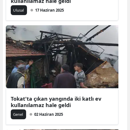
kullanılamaz hale geldi
Malatya
Ulusal
17 Haziran 2025
Manisa
Kahramanmaraş
Mardin
Muğla
Muş
Nevşehir
Niğde
Tokat'ta çıkan yangında iki katlı ev
Ordu
kullanılamaz hale geldi
Genel
02 Haziran 2025
Rize
Sakarya