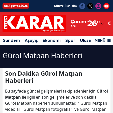
08 Ağustos 2026
Künye
İletişim
Adana
Çorum
26
°
Adıyaman
Açık
Afyonkarahisar
Gündem
Aşayiş
Ekonomi
Spor
Ulusal
Siyaset
MENÜ
Ağrı
Gürol Matpan Haberleri
Amasya
Ankara
Son Dakika Gürol Matpan
Antalya
Haberleri
Artvin
Bu sayfada güncel gelişmeleri takip edenler için
Gürol
Matpan
ile ilgili en son gelişmeler ve son dakika
Aydın
Gürol Matpan haberleri sunulmaktadır. Gürol Matpan
Balıkesir
videoları, Gürol Matpan fotoğrafları ve Gürol Matpan