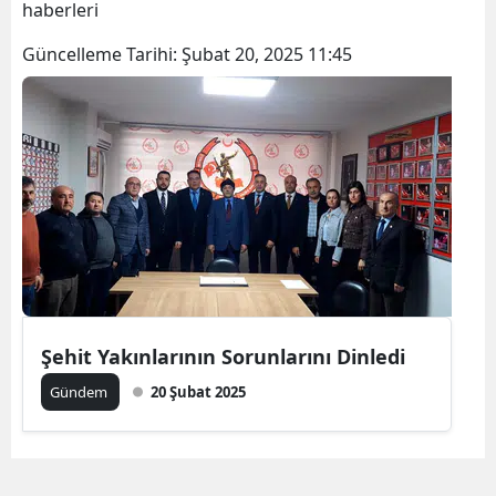
haberleri
Bilecik
Güncelleme Tarihi:
Şubat 20, 2025 11:45
Bingöl
Bitlis
Bolu
Burdur
Bursa
Çanakkale
Çankırı
Şehit Yakınlarının Sorunlarını Dinledi
Çorum
Gündem
20 Şubat 2025
Denizli
Diyarbakır