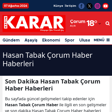
07 Ağustos 2026
Künye
İletişim
Adana
Çorum
18
°
Adıyaman
Açık
Afyonkarahisar
Gündem
Aşayiş
Ekonomi
Spor
Ulusal
Siyaset
MENÜ
Ağrı
Hasan Tabak Çorum Haber
Amasya
Haberleri
Ankara
Antalya
Son Dakika Hasan Tabak Çorum
Haber Haberleri
Artvin
Aydın
Bu sayfada güncel gelişmeleri takip edenler için
Hasan Tabak Çorum Haber
ile ilgili en son gelişmeler
Balıkesir
ve son dakika Hasan Tabak Çorum Haber haberleri