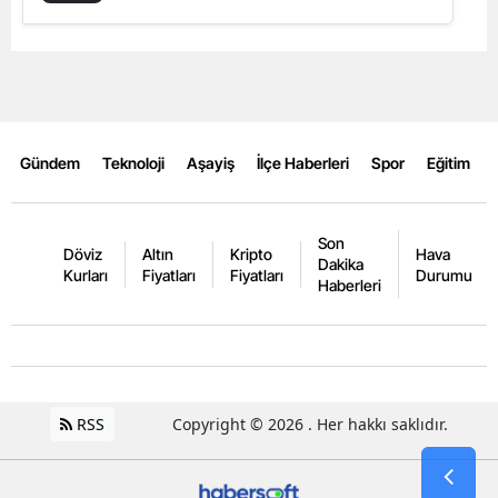
Edirne
Elazığ
Erzincan
Gündem
Teknoloji
Aşayiş
İlçe Haberleri
Spor
Eğitim
Erzurum
Eskişehir
Son
Döviz
Altın
Kripto
Hava
Gaziantep
Dakika
Kurları
Fiyatları
Fiyatları
Durumu
Haberleri
Giresun
Gümüşhane
Hakkari
RSS
Copyright © 2026 . Her hakkı saklıdır.
Hatay
Isparta