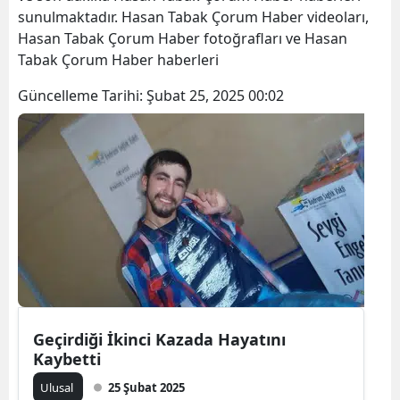
sunulmaktadır. Hasan Tabak Çorum Haber videoları,
Bilecik
Hasan Tabak Çorum Haber fotoğrafları ve Hasan
Bingöl
Tabak Çorum Haber haberleri
Bitlis
Güncelleme Tarihi:
Şubat 25, 2025 00:02
Bolu
Burdur
Bursa
Çanakkale
Çankırı
Çorum
Geçirdiği İkinci Kazada Hayatını
Denizli
Kaybetti
Diyarbakır
Ulusal
25 Şubat 2025