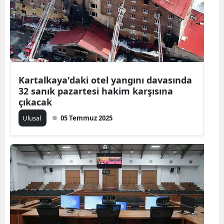
Mersin
İstanbul
İzmir
Kars
Kartalkaya'daki otel yangını davasında
32 sanık pazartesi hakim karşısına
Kastamonu
çıkacak
Kayseri
Ulusal
05 Temmuz 2025
Kırklareli
Kırşehir
Kocaeli
Konya
Kütahya