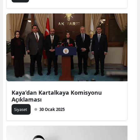
Yozgat
Zonguldak
Aksaray
Bayburt
Karaman
Kırıkkale
Batman
Kaya’dan Kartalkaya Komisyonu
Açıklaması
Şırnak
Siyaset
30 Ocak 2025
Bartın
Ardahan
Iğdır