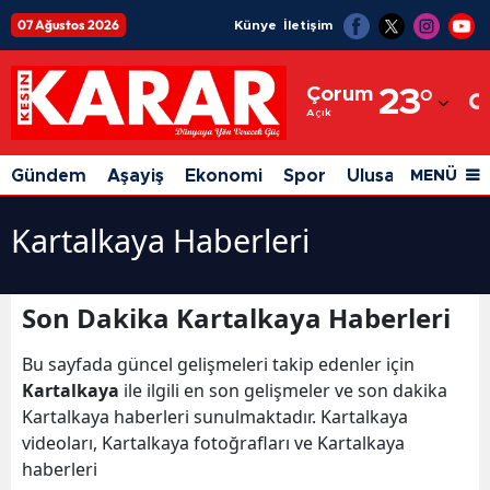
07 Ağustos 2026
Künye
İletişim
Adana
Çorum
23
°
Adıyaman
Açık
Afyonkarahisar
Gündem
Aşayiş
Ekonomi
Spor
Ulusal
Siyaset
MENÜ
Ağrı
Kartalkaya Haberleri
Amasya
Ankara
Son Dakika Kartalkaya Haberleri
Antalya
Bu sayfada güncel gelişmeleri takip edenler için
Artvin
Kartalkaya
ile ilgili en son gelişmeler ve son dakika
Kartalkaya haberleri sunulmaktadır. Kartalkaya
Aydın
videoları, Kartalkaya fotoğrafları ve Kartalkaya
haberleri
Balıkesir