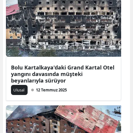
Edirne
Elazığ
Erzincan
Erzurum
Eskişehir
Bolu Kartalkaya'daki Grand Kartal Otel
Gaziantep
yangını davasında müşteki
beyanlarıyla sürüyor
Giresun
Ulusal
12 Temmuz 2025
Gümüşhane
Hakkari
Hatay
Isparta