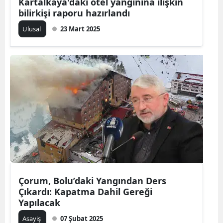
Kartalkaya'daki otel yangınına ilişkin
bilirkişi raporu hazırlandı
Samsun
Ulusal
23 Mart 2025
Siirt
Sinop
Sivas
Tekirdağ
Tokat
Trabzon
Tunceli
Çorum, Bolu’daki Yangından Ders
Şanlıurfa
Çıkardı: Kapatma Dahil Gereği
Uşak
Yapılacak
Asayiş
07 Şubat 2025
Van