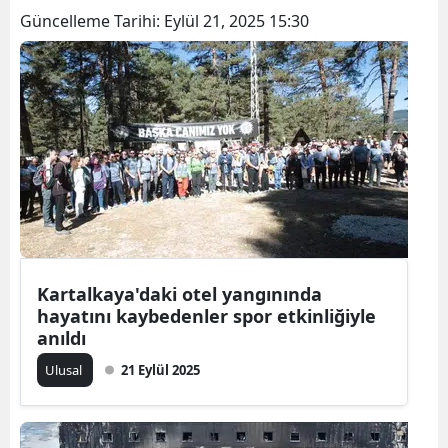
Güncelleme Tarihi:
Eylül 21, 2025 15:30
Bilecik
Bingöl
Bitlis
Bolu
Burdur
Bursa
Çanakkale
Kartalkaya'daki otel yangınında
Çankırı
hayatını kaybedenler spor etkinliğiyle
anıldı
Çorum
Ulusal
21 Eylül 2025
Denizli
Diyarbakır