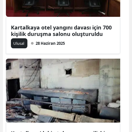
Malatya
Manisa
Kartalkaya otel yangını davası için 700
Kahramanmaraş
kişilik duruşma salonu oluşturuldu
Ulusal
28 Haziran 2025
Mardin
Muğla
Muş
Nevşehir
Niğde
Ordu
Rize
Sakarya