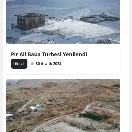
Yozgat
Zonguldak
Aksaray
Bayburt
Pir Ali Baba Türbesi Yenilendi
Karaman
Ulusal
30 Aralık 2024
Kırıkkale
Batman
Şırnak
Bartın
Ardahan
Iğdır