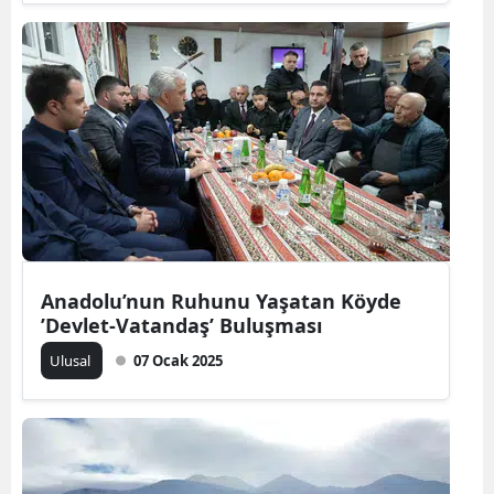
Samsun
Siirt
Sinop
Sivas
Tekirdağ
Tokat
Anadolu’nun Ruhunu Yaşatan Köyde
Trabzon
’Devlet-Vatandaş’ Buluşması
Tunceli
Ulusal
07 Ocak 2025
Şanlıurfa
Uşak
Van