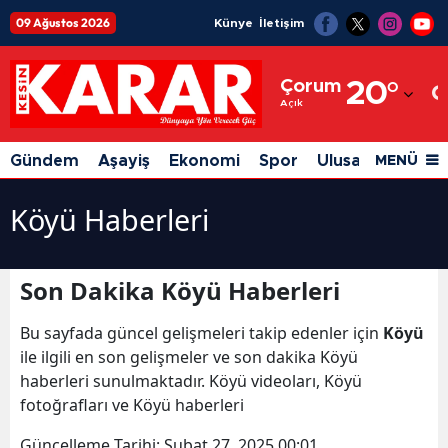
09 Ağustos 2026
Künye
İletişim
Adana
Çorum
20
°
Adıyaman
Açık
Afyonkarahisar
Gündem
Aşayiş
Ekonomi
Spor
Ulusal
Siyaset
MENÜ
Ağrı
Köyü Haberleri
Amasya
Ankara
Son Dakika Köyü Haberleri
Antalya
Bu sayfada güncel gelişmeleri takip edenler için
Köyü
Artvin
ile ilgili en son gelişmeler ve son dakika Köyü
haberleri sunulmaktadır. Köyü videoları, Köyü
Aydın
fotoğrafları ve Köyü haberleri
Balıkesir
Güncelleme Tarihi:
Şubat 27, 2025 00:01