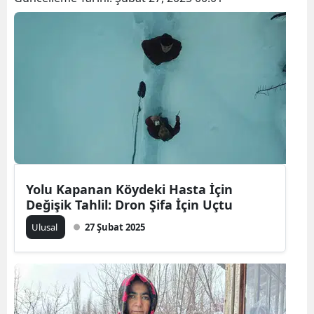
Bilecik
Bingöl
Bitlis
Bolu
Burdur
Bursa
Çanakkale
Yolu Kapanan Köydeki Hasta İçin
Değişik Tahlil: Dron Şifa İçin Uçtu
Çankırı
Ulusal
27 Şubat 2025
Çorum
Denizli
Diyarbakır