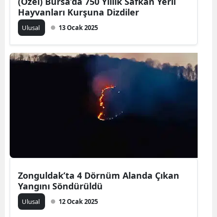
(Özel) Bursa’da 750 Yıllık Safkan Yerli
Hayvanları Kurşuna Dizdiler
Malatya
Ulusal
13 Ocak 2025
Manisa
Kahramanmaraş
Mardin
Muğla
Muş
Nevşehir
Niğde
Ordu
Zonguldak’ta 4 Dörnüm Alanda Çıkan
Yangını Söndürüldü
Rize
Ulusal
12 Ocak 2025
Sakarya