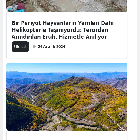
Yalova
Bir Periyot Hayvanların Yemleri Dahi
Karabük
Helikopterle Taşınıyordu: Terörden
Arındırılan Eruh, Hizmetle Anılıyor
Kilis
Ulusal
24 Aralık 2024
Osmaniye
Düzce