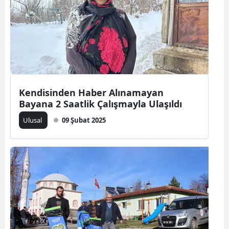
Edirne
Elazığ
Erzincan
Erzurum
Kendisinden Haber Alınamayan
Eskişehir
Bayana 2 Saatlik Çalışmayla Ulaşıldı
Gaziantep
Ulusal
09 Şubat 2025
Giresun
Gümüşhane
Hakkari
Hatay
Isparta