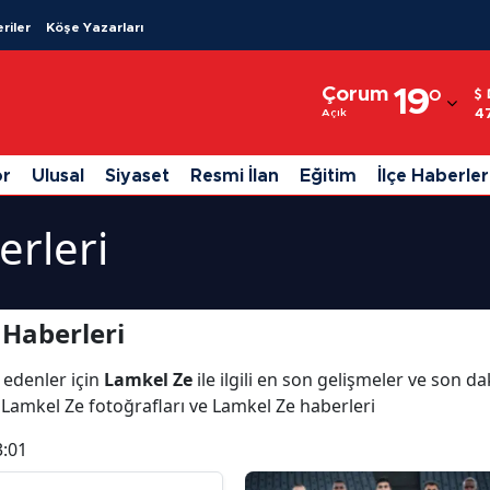
riler
Köşe Yazarları
Adana
Çorum
19
°
Adıyaman
4
Açık
Afyonkarahisar
or
Ulusal
Siyaset
Resmi İlan
Eğitim
İlçe Haberler
Ağrı
rleri
Amasya
Ankara
Haberleri
Antalya
 edenler için
Lamkel Ze
ile ilgili en son gelişmeler ve son d
Artvin
 Lamkel Ze fotoğrafları ve Lamkel Ze haberleri
Aydın
3:01
Balıkesir