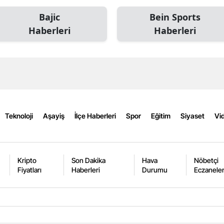
Edirne
Bajic
Bein Sports
Haberleri
Haberleri
Elazığ
Erzincan
Erzurum
Eskişehir
Gaziantep
Teknoloji
Aşayiş
İlçe Haberleri
Spor
Eğitim
Siyaset
Vid
Giresun
Gümüşhane
Kripto
Son Dakika
Hava
Nöbetçi
Fiyatları
Haberleri
Durumu
Eczanele
Hakkari
Hatay
Isparta