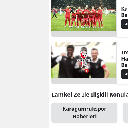
Ka
Be
G
Tr
Ha
Be
G
Lamkel Ze İle İlişkili Konul
Karagümrükspor
Haberleri