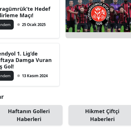
Bilecik
ragümrük’te Hedef
lirleme Maçı!
Bingöl
ündem
25 Ocak 2025
Bitlis
Bolu
endyol 1. Lig’de
Burdur
ftaya Damga Vuran
ş Gol!
Bursa
ündem
13 Kasım 2024
Çanakkale
Çankırı
ar
Çorum
Haftanın Golleri
Hikmet Çiftçi
Denizli
Haberleri
Haberleri
Diyarbakır