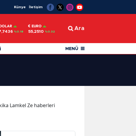
Künye
İletişim
DOLAR
EURO
Ara
7,7436
55,2510
%0.18
%0.32
i
MENÜ
akika Lamkel Ze haberleri