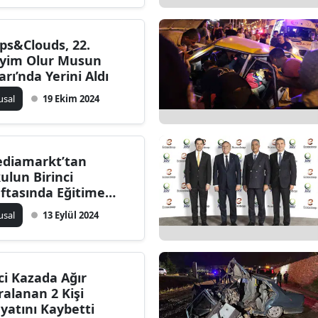
Edirne
ps&Clouds, 22.
Elazığ
yim Olur Musun
arı’nda Yerini Aldı
Erzincan
usal
19 Ekim 2024
Erzurum
Eskişehir
diamarkt’tan
Gaziantep
ulun Birinci
ftasında Eğitime
Giresun
nalı Takviye
usal
13 Eylül 2024
Gümüşhane
Hakkari
ci Kazada Ağır
Hatay
ralanan 2 Kişi
yatını Kaybetti
Isparta