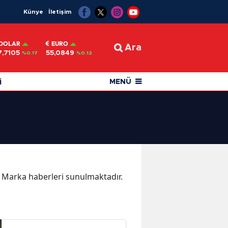
Künye
İletişim
DOLAR
EURO
Ara
7,7105
55,0849
%0.17
%0.12
i
MENÜ
ka Marka haberleri sunulmaktadır.