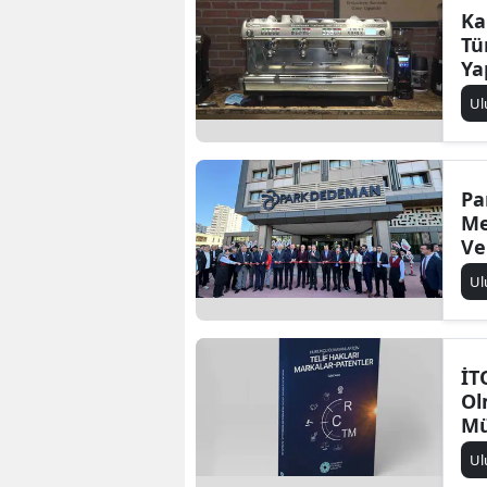
Ka
Tü
Ya
Ul
Pa
Me
Ve
Ul
İT
Ol
Mü
Ul