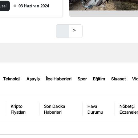
usal
03 Haziran 2024
Mersin
İstanbul
>
İzmir
Kars
Kastamonu
Kayseri
Teknoloji
Aşayiş
İlçe Haberleri
Spor
Eğitim
Siyaset
Vid
Kırklareli
Kırşehir
Kripto
Son Dakika
Hava
Nöbetçi
Kocaeli
Fiyatları
Haberleri
Durumu
Eczanele
Konya
Kütahya