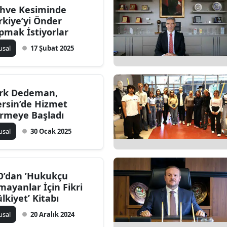
hve Kesiminde
Bilecik
rkiye’yi Önder
pmak İstiyorlar
Bingöl
usal
17 Şubat 2025
Bitlis
Bolu
rk Dedeman,
Burdur
rsin’de Hizmet
rmeye Başladı
Bursa
usal
30 Ocak 2025
Çanakkale
Çankırı
O’dan ’Hukukçu
Çorum
mayanlar İçin Fikri
lkiyet’ Kitabı
Denizli
usal
20 Aralık 2024
Diyarbakır