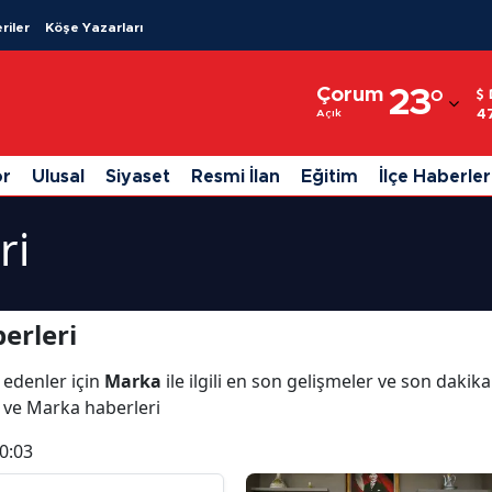
riler
Köşe Yazarları
Adana
Çorum
23
°
Adıyaman
4
Açık
Afyonkarahisar
or
Ulusal
Siyaset
Resmi İlan
Eğitim
İlçe Haberler
Ağrı
ri
Amasya
Ankara
erleri
Antalya
 edenler için
Marka
ile ilgili en son gelişmeler ve son daki
Artvin
ı ve Marka haberleri
Aydın
0:03
Balıkesir