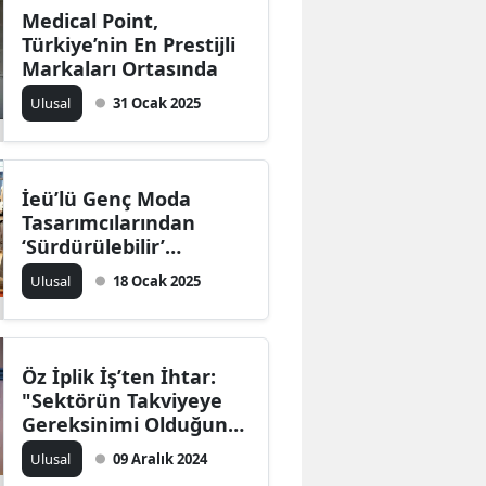
Medical Point,
Türkiye’nin En Prestijli
Markaları Ortasında
Ulusal
31 Ocak 2025
İeü’lü Genç Moda
Tasarımcılarından
‘Sürdürülebilir’
Koleksiyon
Ulusal
18 Ocak 2025
Öz İplik İş’ten İhtar:
"Sektörün Takviyeye
Gereksinimi Olduğunu
Görüyoruz Ancak
Ulusal
09 Aralık 2024
Kırmızı Çizgimiz