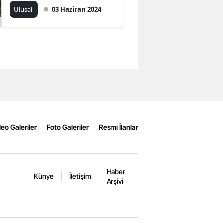
Ağır 5 Yaralı
Ulusal
03 Haziran 2024
eo Galeriler
Foto Galeriler
Resmi İlanlar
Haber
Künye
İletişim
r
Arşivi