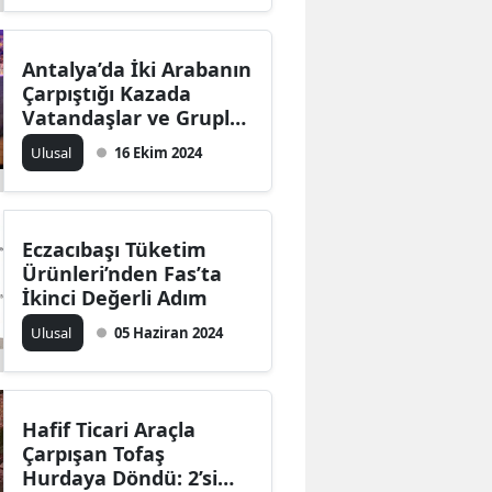
Emektir"
Antalya’da İki Arabanın
Çarpıştığı Kazada
Vatandaşlar ve Gruplar
Saniyelerle Yarıştı: 4
Ulusal
16 Ekim 2024
Yaralı
Eczacıbaşı Tüketim
Ürünleri’nden Fas’ta
İkinci Değerli Adım
Ulusal
05 Haziran 2024
Hafif Ticari Araçla
Çarpışan Tofaş
Hurdaya Döndü: 2’si