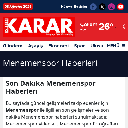
08 Ağustos 2026
Künye
İletişim
Adana
Çorum
26
°
Adıyaman
Açık
Afyonkarahisar
Gündem
Aşayiş
Ekonomi
Spor
Ulusal
Siyaset
MENÜ
Ağrı
Menemenspor Haberleri
Amasya
Ankara
Son Dakika Menemenspor
Antalya
Haberleri
Artvin
Bu sayfada güncel gelişmeleri takip edenler için
Menemenspor
ile ilgili en son gelişmeler ve son
Aydın
dakika Menemenspor haberleri sunulmaktadır.
Balıkesir
Menemenspor videoları, Menemenspor fotoğrafları