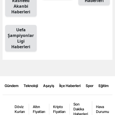
Rasheed
Haberleri
Akanbi
Mersin
Haberleri
İstanbul
İzmir
Uefa
Şampiyonlar
Kars
Ligi
Haberleri
Kastamonu
Kayseri
Kırklareli
Kırşehir
Gündem
Teknoloji
Aşayiş
İlçe Haberleri
Spor
Eğitim
Kocaeli
Konya
Son
Döviz
Altın
Kripto
Hava
Dakika
Kurları
Fiyatları
Fiyatları
Durumu
Kütahya
Haberleri