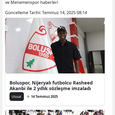
ve Menemenspor haberleri
Bilecik
Güncelleme Tarihi:
Temmuz 14, 2025 08:14
Bingöl
Bitlis
Bolu
Burdur
Bursa
Çanakkale
Çankırı
Boluspor, Nijeryalı futbolcu Rasheed
Akanbi ile 2 yıllık sözleşme imzaladı
Çorum
Ulusal
14 Temmuz 2025
Denizli
Diyarbakır