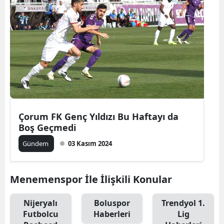
Edirne
Elazığ
Erzincan
Erzurum
Eskişehir
Gaziantep
Çorum FK Genç Yıldızı Bu Haftayı da
Boş Geçmedi
Giresun
Gündem
03 Kasım 2024
Gümüşhane
Hakkari
Menemenspor İle İlişkili Konular
Hatay
Nijeryalı
Boluspor
Trendyol 1.
Futbolcu
Haberleri
Lig
Isparta