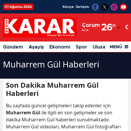
07 Ağustos 2026
Künye
İletişim
Adana
Çorum
26
°
Adıyaman
Açık
Afyonkarahisar
Gündem
Aşayiş
Ekonomi
Spor
Ulusal
Siyaset
MENÜ
Ağrı
Muharrem Gül Haberleri
Amasya
Ankara
Son Dakika Muharrem Gül
Antalya
Haberleri
Artvin
Bu sayfada güncel gelişmeleri takip edenler için
Muharrem Gül
ile ilgili en son gelişmeler ve son
Aydın
dakika Muharrem Gül haberleri sunulmaktadır.
Balıkesir
Muharrem Gül videoları, Muharrem Gül fotoğrafları