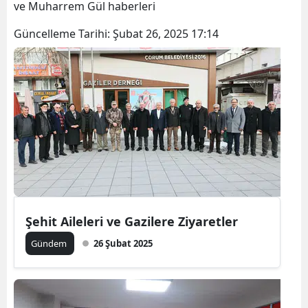
ve Muharrem Gül haberleri
Bilecik
Güncelleme Tarihi:
Şubat 26, 2025 17:14
Bingöl
Bitlis
Bolu
Burdur
Bursa
Çanakkale
Çankırı
Şehit Aileleri ve Gazilere Ziyaretler
Çorum
Gündem
26 Şubat 2025
Denizli
Diyarbakır