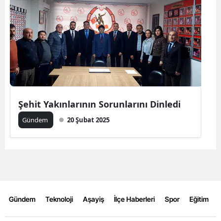
Edirne
Elazığ
Erzincan
Erzurum
Eskişehir
Şehit Yakınlarının Sorunlarını Dinledi
Gaziantep
Gündem
20 Şubat 2025
Giresun
Gümüşhane
Hakkari
Hatay
Gündem
Teknoloji
Aşayiş
İlçe Haberleri
Spor
Eğitim
Isparta