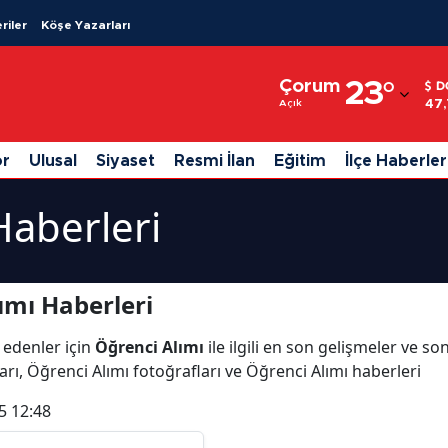
riler
Köşe Yazarları
Adana
Çorum
23
°
D
Adıyaman
47
Açık
Afyonkarahisar
or
Ulusal
Siyaset
Resmi İlan
Eğitim
İlçe Haberler
Ağrı
Haberleri
Amasya
Ankara
ımı Haberleri
Antalya
 edenler için
Öğrenci Alımı
ile ilgili en son gelişmeler ve s
Artvin
arı, Öğrenci Alımı fotoğrafları ve Öğrenci Alımı haberleri
Aydın
5 12:48
Balıkesir