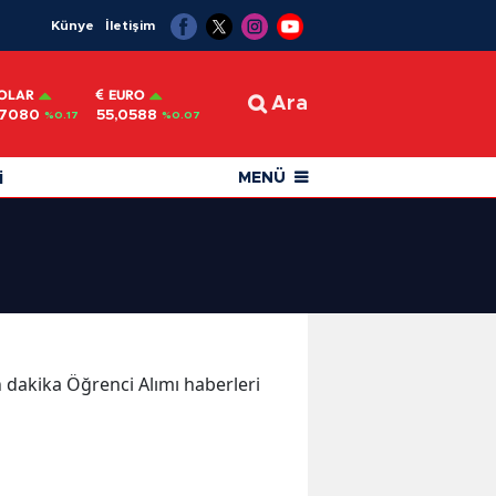
Künye
İletişim
OLAR
EURO
Ara
,7080
55,0588
%0.17
%0.07
i
MENÜ
on dakika Öğrenci Alımı haberleri