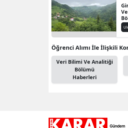
Gi
Ve
Bö
al
Ul
Öğrenci Alımı İle İlişkili K
Veri Bilimi Ve Analitiği
Bölümü
Haberleri
Gündem