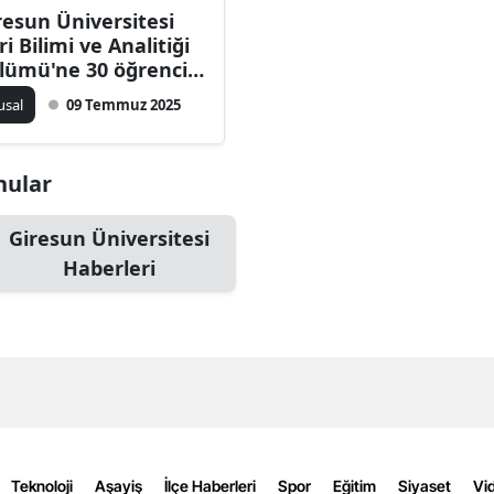
resun Üniversitesi
Bilecik
ri Bilimi ve Analitiği
lümü'ne 30 öğrenci
Bingöl
ınacak
usal
09 Temmuz 2025
Bitlis
Bolu
onular
Burdur
Giresun Üniversitesi
Bursa
Haberleri
Çanakkale
Çankırı
Çorum
Denizli
Diyarbakır
Teknoloji
Aşayiş
İlçe Haberleri
Spor
Eğitim
Siyaset
Vid