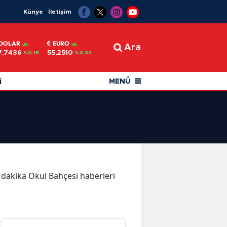
Künye
İletişim
DOLAR
EURO
Ara
7,7436
55,2510
%0.18
%0.32
i
MENÜ
on dakika Okul Bahçesi haberleri