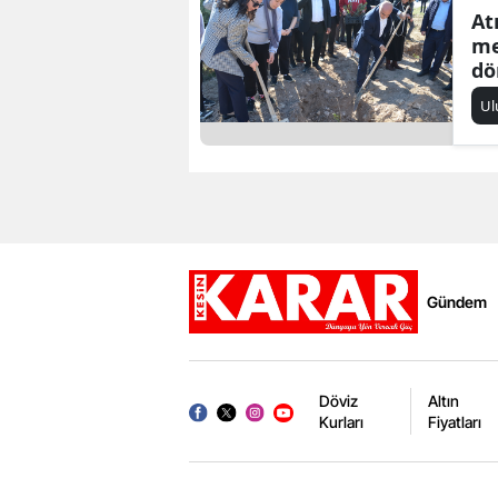
At
me
dö
Ul
Gündem
Döviz
Altın
Kurları
Fiyatları