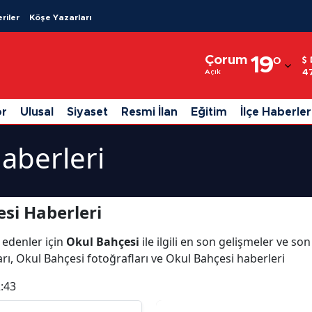
riler
Köşe Yazarları
Adana
Çorum
19
°
Adıyaman
4
Açık
Afyonkarahisar
or
Ulusal
Siyaset
Resmi İlan
Eğitim
İlçe Haberler
Ağrı
aberleri
Amasya
Ankara
si Haberleri
Antalya
 edenler için
Okul Bahçesi
ile ilgili en son gelişmeler ve s
Artvin
rı, Okul Bahçesi fotoğrafları ve Okul Bahçesi haberleri
Aydın
:43
Balıkesir