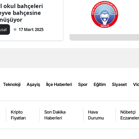
ıl okul bahçeleri
Bilecik
yve bahçesine
nüşüyor
Bingöl
usal
17 Mart 2025
Bitlis
Bolu
Burdur
Bursa
Çanakkale
Teknoloji
Aşayiş
İlçe Haberleri
Spor
Eğitim
Siyaset
Vid
Çankırı
Çorum
Kripto
Son Dakika
Hava
Nöbetçi
Fiyatları
Haberleri
Durumu
Eczanele
Denizli
Diyarbakır