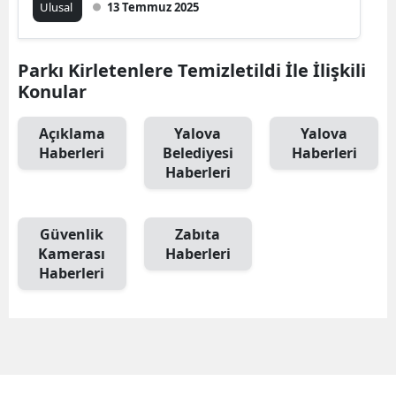
Ulusal
13 Temmuz 2025
Edirne
Elazığ
Parkı Kirletenlere Temizletildi İle İlişkili
Konular
Erzincan
Erzurum
Açıklama
Yalova
Yalova
Haberleri
Belediyesi
Haberleri
Eskişehir
Haberleri
Gaziantep
Güvenlik
Zabıta
Giresun
Kamerası
Haberleri
Haberleri
Gümüşhane
Hakkari
Hatay
Isparta