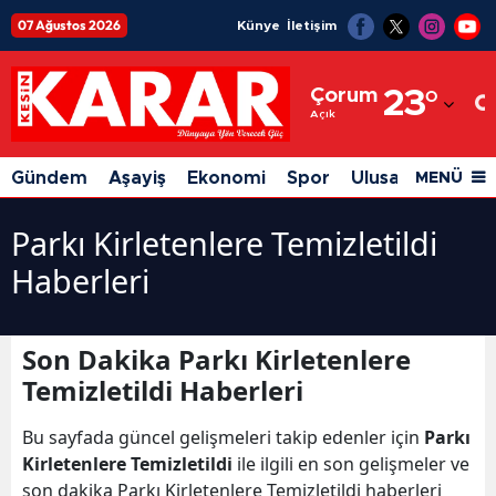
07 Ağustos 2026
Künye
İletişim
Adana
Çorum
23
°
Adıyaman
Açık
Afyonkarahisar
Gündem
Aşayiş
Ekonomi
Spor
Ulusal
Siyaset
MENÜ
Ağrı
Parkı Kirletenlere Temizletildi
Amasya
Haberleri
Ankara
Antalya
Son Dakika Parkı Kirletenlere
Temizletildi Haberleri
Artvin
Aydın
Bu sayfada güncel gelişmeleri takip edenler için
Parkı
Kirletenlere Temizletildi
ile ilgili en son gelişmeler ve
Balıkesir
son dakika Parkı Kirletenlere Temizletildi haberleri