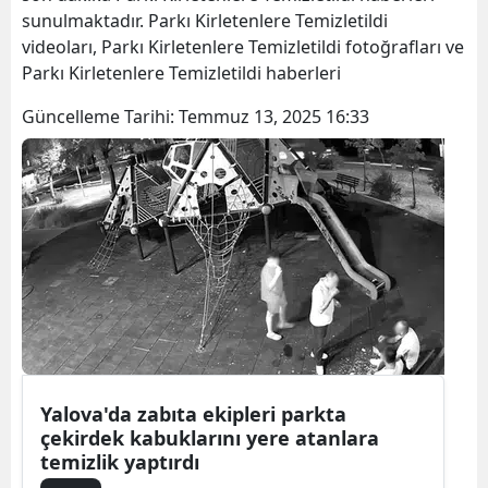
sunulmaktadır. Parkı Kirletenlere Temizletildi
Bilecik
videoları, Parkı Kirletenlere Temizletildi fotoğrafları ve
Bingöl
Parkı Kirletenlere Temizletildi haberleri
Bitlis
Güncelleme Tarihi:
Temmuz 13, 2025 16:33
Bolu
Burdur
Bursa
Çanakkale
Çankırı
Çorum
Yalova'da zabıta ekipleri parkta
Denizli
çekirdek kabuklarını yere atanlara
temizlik yaptırdı
Diyarbakır