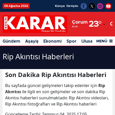
08 Ağustos 2026
Künye
İletişim
Adana
Çorum
23
°
Adıyaman
Açık
Afyonkarahisar
Gündem
Aşayiş
Ekonomi
Spor
Ulusal
Siyaset
MENÜ
Ağrı
Rip Akıntısı Haberleri
Amasya
Ankara
Son Dakika Rip Akıntısı Haberleri
Antalya
Bu sayfada güncel gelişmeleri takip edenler için
Rip
Artvin
Akıntısı
ile ilgili en son gelişmeler ve son dakika Rip
Akıntısı haberleri sunulmaktadır. Rip Akıntısı videoları,
Aydın
Rip Akıntısı fotoğrafları ve Rip Akıntısı haberleri
Balıkesir
Güncelleme Tarihi:
Temmuz 04, 2025 17:05