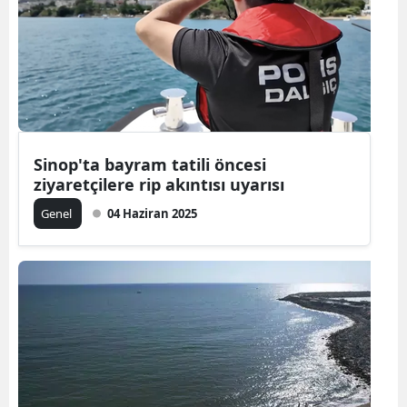
Edirne
Elazığ
Erzincan
Erzurum
Sinop'ta bayram tatili öncesi
Eskişehir
ziyaretçilere rip akıntısı uyarısı
Gaziantep
Genel
04 Haziran 2025
Giresun
Gümüşhane
Hakkari
Hatay
Isparta