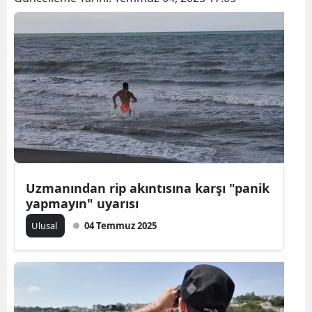
Bilecik
Bingöl
Bitlis
Bolu
Burdur
Bursa
Çanakkale
Uzmanından rip akıntısına karşı "panik
yapmayın" uyarısı
Çankırı
Ulusal
04 Temmuz 2025
Çorum
Denizli
Diyarbakır