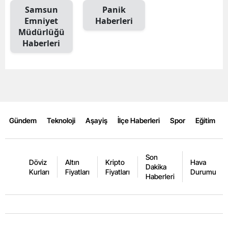
Samsun
Panik
Malatya
Emniyet
Haberleri
Müdürlüğü
Manisa
Haberleri
Kahramanmaraş
Mardin
Muğla
Muş
Gündem
Teknoloji
Aşayiş
İlçe Haberleri
Spor
Eğitim
Nevşehir
Son
Niğde
Döviz
Altın
Kripto
Hava
Dakika
Kurları
Fiyatları
Fiyatları
Durumu
Haberleri
Ordu
Rize
Sakarya