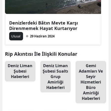
Mersin
İstanbul
Denizlerdeki Bâtın Mevte Karşı
İzmir
Direnmemek Hayat Kurtarıyor
Ulusal
29 Haziran 2024
Kars
Kastamonu
Rip Akıntısı İle İlişkili Konular
Kayseri
Deniz Liman
Deniz Liman
Gemi
Kırklareli
Şubesi
Şubesi Sualtı
Adamları Ve
Haberleri
Grup
Seyir
Kırşehir
Amirliği
Hizmetleri
Haberleri
Büro
Kocaeli
Amirliği
Haberleri
Konya
Kütahya