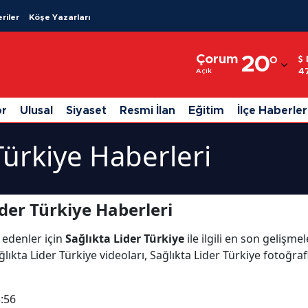
riler
Köşe Yazarları
Adana
Çorum
20
°
Adıyaman
4
Açık
Afyonkarahisar
or
Ulusal
Siyaset
Resmi İlan
Eğitim
İlçe Haberler
Ağrı
Türkiye Haberleri
Amasya
Ankara
der Türkiye Haberleri
Antalya
 edenler için
Sağlıkta Lider Türkiye
ile ilgili en son gelişme
Artvin
ıkta Lider Türkiye videoları, Sağlıkta Lider Türkiye fotoğrafl
Aydın
Balıkesir
:56