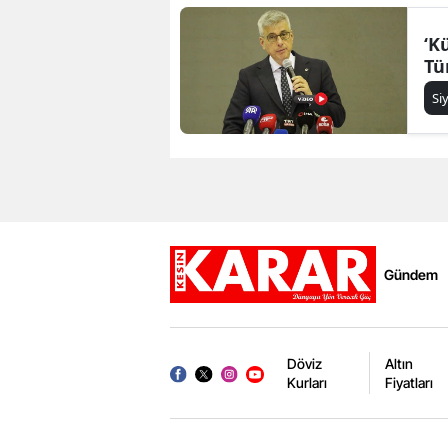
‘K
Tü
Si
Gündem
Döviz
Altın
Kurları
Fiyatları