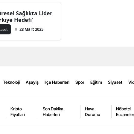
Bilecik
üresel Sağlıkta Lider
Bingöl
rkiye Hedefi’
yaset
28 Mart 2025
Bitlis
Bolu
Burdur
Bursa
Çanakkale
Teknoloji
Aşayiş
İlçe Haberleri
Spor
Eğitim
Siyaset
Vid
Çankırı
Çorum
Kripto
Son Dakika
Hava
Nöbetçi
Fiyatları
Haberleri
Durumu
Eczanele
Denizli
Diyarbakır