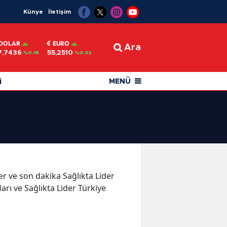
Künye
İletişim
DOLAR
EURO
Ara
7,7436
55,2510
%0.18
%0.32
i
MENÜ
ler ve son dakika Sağlıkta Lider
arı ve Sağlıkta Lider Türkiye