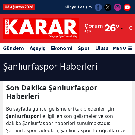
08 Ağustos 2026
Künye
İletişim
Adana
Çorum
26
°
Adıyaman
Açık
Afyonkarahisar
Gündem
Aşayiş
Ekonomi
Spor
Ulusal
Siyaset
MENÜ
Ağrı
Şanlıurfaspor Haberleri
Amasya
Ankara
Son Dakika Şanlıurfaspor
Antalya
Haberleri
Artvin
Bu sayfada güncel gelişmeleri takip edenler için
Şanlıurfaspor
ile ilgili en son gelişmeler ve son
Aydın
dakika Şanlıurfaspor haberleri sunulmaktadır.
Balıkesir
Şanlıurfaspor videoları, Şanlıurfaspor fotoğrafları ve