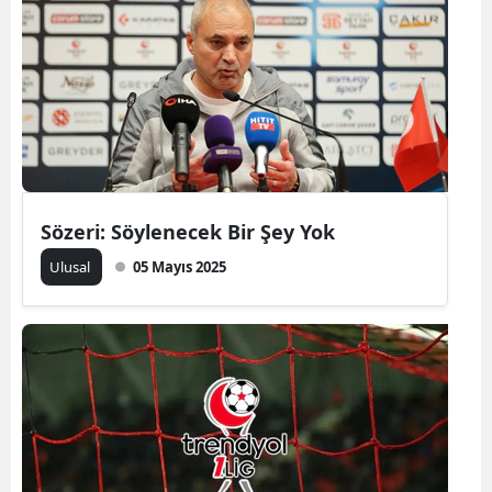
Edirne
Elazığ
Erzincan
Erzurum
Eskişehir
Sözeri: Söylenecek Bir Şey Yok
Gaziantep
Ulusal
05 Mayıs 2025
Giresun
Gümüşhane
Hakkari
Hatay
Isparta