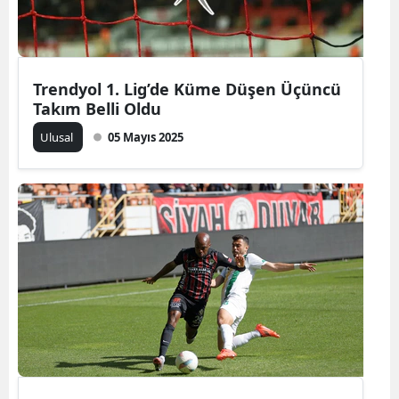
Mersin
İstanbul
Trendyol 1. Lig’de Küme Düşen Üçüncü
İzmir
Takım Belli Oldu
Kars
Ulusal
05 Mayıs 2025
Kastamonu
Kayseri
Kırklareli
Kırşehir
Kocaeli
Konya
Kütahya