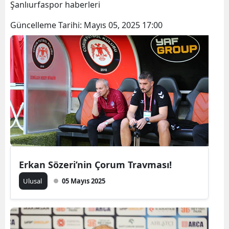
Şanlıurfaspor haberleri
Bilecik
Güncelleme Tarihi:
Mayıs 05, 2025 17:00
Bingöl
Bitlis
Bolu
Burdur
Bursa
Çanakkale
Çankırı
Erkan Sözeri’nin Çorum Travması!
Çorum
Ulusal
05 Mayıs 2025
Denizli
Diyarbakır