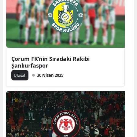
Yozgat
Zonguldak
Aksaray
Bayburt
Çorum FK’nin Sıradaki Rakibi
Karaman
Şanlıurfaspor
Kırıkkale
Ulusal
30 Nisan 2025
Batman
Şırnak
Bartın
Ardahan
Iğdır