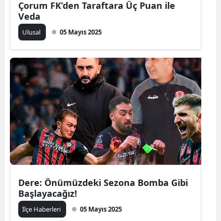
Çorum FK’den Taraftara Üç Puan ile
Malatya
Veda
Ulusal
05 Mayıs 2025
Manisa
Kahramanmaraş
Mardin
Muğla
Muş
Nevşehir
Niğde
Ordu
Dere: Önümüzdeki Sezona Bomba Gibi
Başlayacağız!
Rize
İlçe Haberleri
05 Mayıs 2025
Sakarya