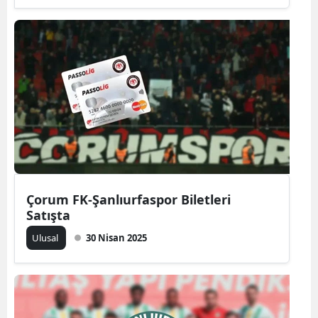
Samsun
Siirt
Sinop
Sivas
Tekirdağ
Tokat
Çorum FK-Şanlıurfaspor Biletleri
Trabzon
Satışta
Tunceli
Ulusal
30 Nisan 2025
Şanlıurfa
Uşak
Van