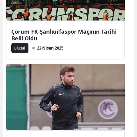
Yalova
Karabük
Çorum FK-Şanlıurfaspor Maçının Tarihi
Kilis
Belli Oldu
Ulusal
22 Nisan 2025
Osmaniye
Düzce