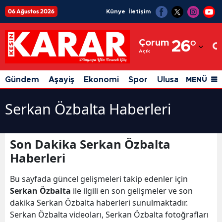
06 Ağustos 2026
Künye
İletişim
Adana
Çorum
26
°
Adıyaman
Açık
Afyonkarahisar
Gündem
Aşayiş
Ekonomi
Spor
Ulusal
Siyaset
MENÜ
Ağrı
Serkan Özbalta Haberleri
Amasya
Ankara
Son Dakika Serkan Özbalta
Antalya
Haberleri
Artvin
Bu sayfada güncel gelişmeleri takip edenler için
Serkan Özbalta
ile ilgili en son gelişmeler ve son
Aydın
dakika Serkan Özbalta haberleri sunulmaktadır.
Balıkesir
Serkan Özbalta videoları, Serkan Özbalta fotoğrafları