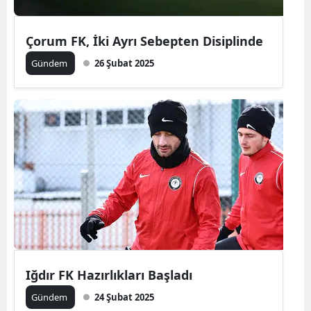
Yalova
Çorum FK, İki Ayrı Sebepten Disiplinde
Karabük
Gündem
26 Şubat 2025
Kilis
Osmaniye
Düzce
Iğdır FK Hazırlıkları Başladı
Gündem
24 Şubat 2025