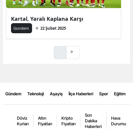
Kartal, Yaralı Kaplana Karşı
Gündem
22 Şubat 2025
>
Gündem
Teknoloji
Aşayiş
İlçe Haberleri
Spor
Eğitim
Son
Döviz
Altın
Kripto
Hava
Dakika
Kurları
Fiyatları
Fiyatları
Durumu
Haberleri