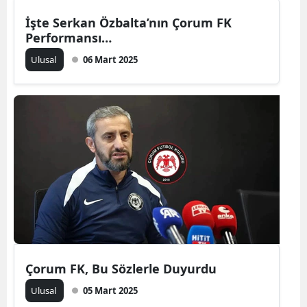
Malatya
İşte Serkan Özbalta’nın Çorum FK
Performansı…
Manisa
Ulusal
06 Mart 2025
Kahramanmaraş
Mardin
Muğla
Muş
Nevşehir
Niğde
Ordu
Çorum FK, Bu Sözlerle Duyurdu
Rize
Ulusal
05 Mart 2025
Sakarya