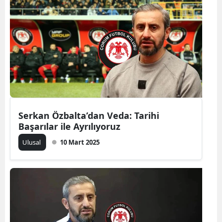
Edirne
Elazığ
Erzincan
Erzurum
Eskişehir
Gaziantep
Serkan Özbalta’dan Veda: Tarihi
Başarılar ile Ayrılıyoruz
Giresun
Ulusal
10 Mart 2025
Gümüşhane
Hakkari
Hatay
Isparta