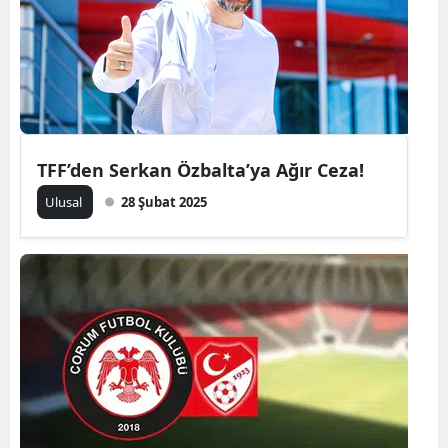
Yozgat
Zonguldak
Aksaray
Bayburt
TFF’den Serkan Özbalta’ya Ağır Ceza!
Karaman
Ulusal
28 Şubat 2025
Kırıkkale
Batman
Şırnak
Bartın
Ardahan
Iğdır