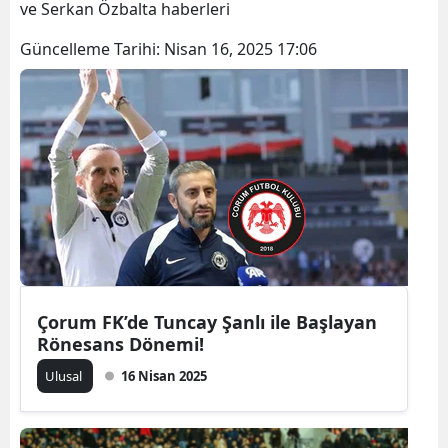
ve Serkan Özbalta haberleri
Bilecik
Güncelleme Tarihi:
Nisan 16, 2025 17:06
Bingöl
Bitlis
Bolu
Burdur
Bursa
Çanakkale
Çankırı
Çorum FK’de Tuncay Şanlı ile Başlayan
Rönesans Dönemi!
Çorum
Ulusal
16 Nisan 2025
Denizli
Diyarbakır