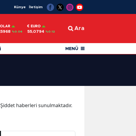
Künye
İletişim
OLAR
EURO
Ara
,5968
55,0794
%0.06
%0.12
i
MENÜ
a Şiddet haberleri sunulmaktadır.