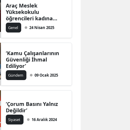
Araç Meslek
Yüksekokulu
öğrencileri kadına
yönelik şiddete tiyatro
Genel
24 Nisan 2025
ile dikkat çekti
‘Kamu Çalışanlarının
Güvenliği İhmal
Ediliyor’
Gündem
09 Ocak 2025
‘Çorum Basını Yalnız
Değildir’
Siyaset
16 Aralık 2024