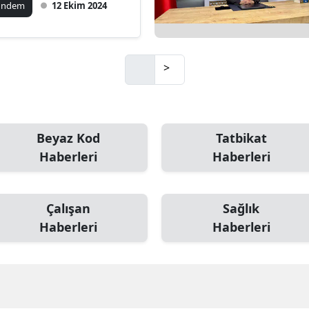
ündem
12 Ekim 2024
Mersin
İstanbul
>
İzmir
Kars
Kastamonu
Beyaz Kod
Tatbikat
Haberleri
Haberleri
Kayseri
Kırklareli
Çalışan
Sağlık
Kırşehir
Haberleri
Haberleri
Kocaeli
Konya
Kütahya