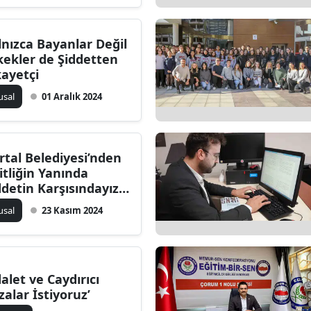
Edirne
lnızca Bayanlar Değil
Elazığ
kekler de Şiddetten
kayetçi
Erzincan
usal
01 Aralık 2024
Erzurum
Eskişehir
rtal Belediyesi’nden
Gaziantep
şitliğin Yanında
ddetin Karşısındayız’
Giresun
neli
usal
23 Kasım 2024
Gümüşhane
Hakkari
Hatay
dalet ve Caydırıcı
zalar İstiyoruz’
Isparta