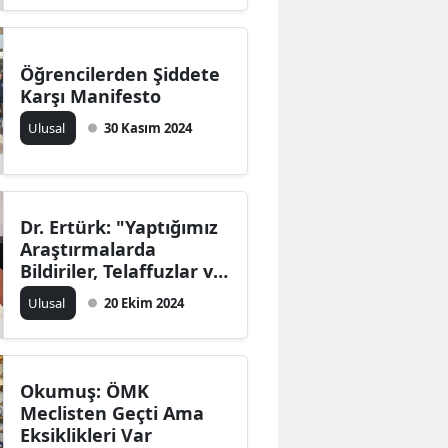
Öğrencilerden Şiddete
Karşı Manifesto
Ulusal
30 Kasım 2024
Dr. Ertürk: "Yaptığımız
Araştırmalarda
Bildiriler, Telaffuzlar ve
Yerleştirilen
Ulusal
20 Ekim 2024
Göstergeler Vasıtasıyla
Şiddet Çocuklarımızı
Ekiliyor"
Okumuş: ÖMK
Meclisten Geçti Ama
Eksiklikleri Var