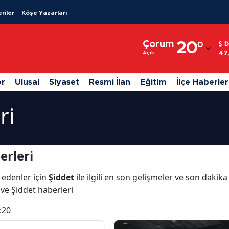
riler
Köşe Yazarları
Adana
Çorum
20
°
D
Adıyaman
47
Açık
Afyonkarahisar
or
Ulusal
Siyaset
Resmi İlan
Eğitim
İlçe Haberler
Ağrı
ri
Amasya
Ankara
erleri
Antalya
 edenler için
Şiddet
ile ilgili en son gelişmeler ve son dakik
Artvin
ı ve Şiddet haberleri
Aydın
:20
Balıkesir