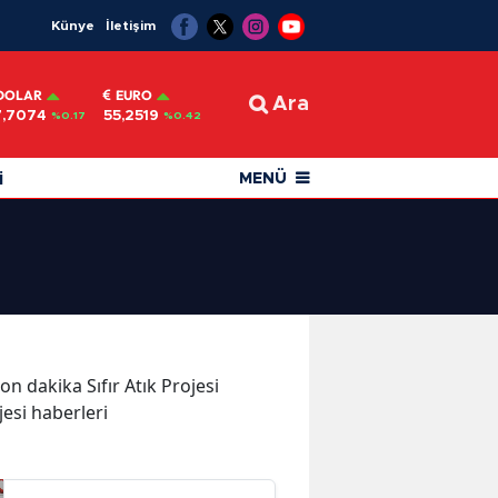
Künye
İletişim
DOLAR
EURO
Ara
7,7074
55,2519
%0.17
%0.42
i
MENÜ
son dakika Sıfır Atık Projesi
ojesi haberleri