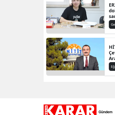
ER
do
sa
Ge
Hİ
Çe
Ar
Eğ
Gündem