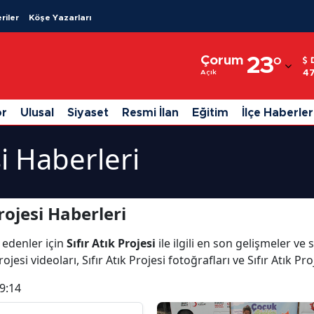
riler
Köşe Yazarları
Adana
Çorum
23
°
Adıyaman
4
Açık
Afyonkarahisar
or
Ulusal
Siyaset
Resmi İlan
Eğitim
İlçe Haberler
Ağrı
si Haberleri
Amasya
Ankara
rojesi Haberleri
Antalya
 edenler için
Sıfır Atık Projesi
ile ilgili en son gelişmeler ve 
Artvin
ojesi videoları, Sıfır Atık Projesi fotoğrafları ve Sıfır Atık Pr
Aydın
9:14
Balıkesir