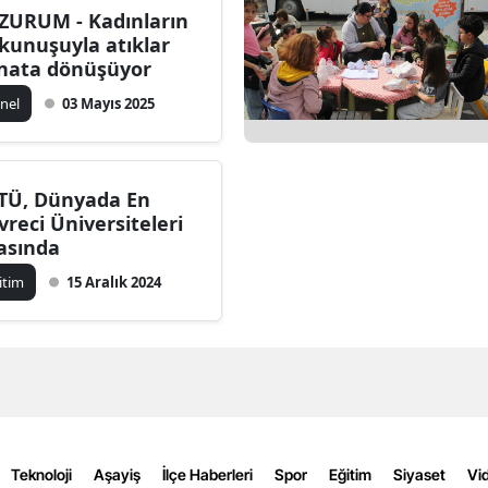
ZURUM - Kadınların
Bilecik
kunuşuyla atıklar
nata dönüşüyor
Bingöl
nel
03 Mayıs 2025
Bitlis
Bolu
TÜ, Dünyada En
Burdur
vreci Üniversiteleri
asında
Bursa
itim
15 Aralık 2024
Çanakkale
Çankırı
Çorum
Denizli
Diyarbakır
Teknoloji
Aşayiş
İlçe Haberleri
Spor
Eğitim
Siyaset
Vid