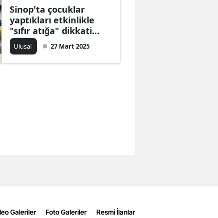
Sinop'ta çocuklar
yaptıkları etkinlikle
"sıfır atığa" dikkati
çekti
Ulusal
27 Mart 2025
eo Galeriler
Foto Galeriler
Resmi İlanlar