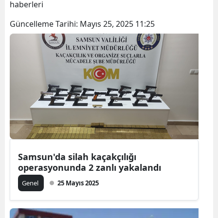
haberleri
Bilecik
Güncelleme Tarihi:
Mayıs 25, 2025 11:25
Bingöl
Bitlis
Bolu
Burdur
Bursa
Çanakkale
Çankırı
Samsun'da silah kaçakçılığı
operasyonunda 2 zanlı yakalandı
Çorum
Genel
25 Mayıs 2025
Denizli
Diyarbakır