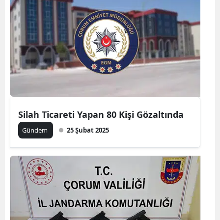
Edirne
Elazığ
Erzincan
Erzurum
Eskişehir
Gaziantep
Silah Ticareti Yapan 80 Kişi Gözaltında
Gündem
25 Şubat 2025
Giresun
Gümüşhane
Hakkari
Hatay
Isparta