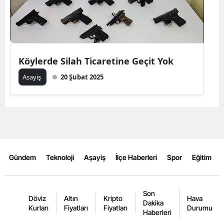
Mersin
İstanbul
İzmir
Köylerde Silah Ticaretine Geçit Yok
Kars
Asayiş
20 Şubat 2025
Kastamonu
Kayseri
Kırklareli
Kırşehir
Gündem
Teknoloji
Aşayiş
İlçe Haberleri
Spor
Eğitim
Kocaeli
Son
Konya
Döviz
Altın
Kripto
Hava
Dakika
Kurları
Fiyatları
Fiyatları
Durumu
Haberleri
Kütahya