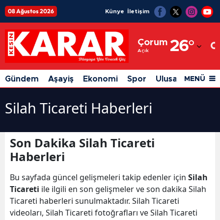
08 Ağustos 2026
Künye
İletişim
Adana
Çorum
26
°
Adıyaman
Açık
Afyonkarahisar
Gündem
Aşayiş
Ekonomi
Spor
Ulusal
Siyaset
MENÜ
Ağrı
Silah Ticareti Haberleri
Amasya
Ankara
Son Dakika Silah Ticareti
Antalya
Haberleri
Artvin
Bu sayfada güncel gelişmeleri takip edenler için
Silah
Ticareti
ile ilgili en son gelişmeler ve son dakika Silah
Aydın
Ticareti haberleri sunulmaktadır. Silah Ticareti
Balıkesir
videoları, Silah Ticareti fotoğrafları ve Silah Ticareti