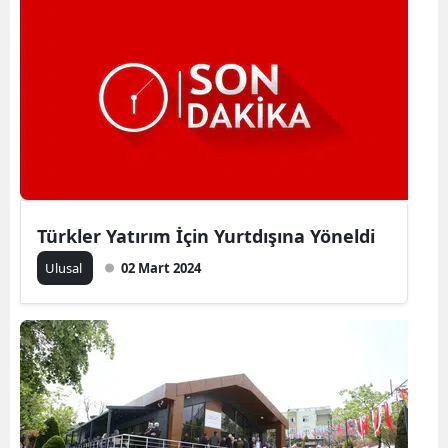
Yozgat
Zonguldak
Aksaray
Bayburt
Karaman
Türkler Yatırım İçin Yurtdışına Yöneldi
Kırıkkale
Ulusal
02 Mart 2024
Batman
Şırnak
Bartın
Ardahan
Iğdır