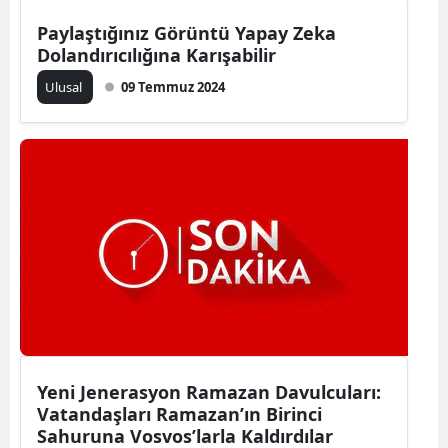
Malatya
Paylaştığınız Görüntü Yapay Zeka
Dolandırıcılığına Karışabilir
Manisa
Ulusal
09 Temmuz 2024
Kahramanmaraş
Mardin
Muğla
Muş
Nevşehir
Niğde
Ordu
Yeni Jenerasyon Ramazan Davulcuları:
Rize
Vatandaşları Ramazan’ın Birinci
Sahuruna Vosvos’larla Kaldırdılar
Sakarya