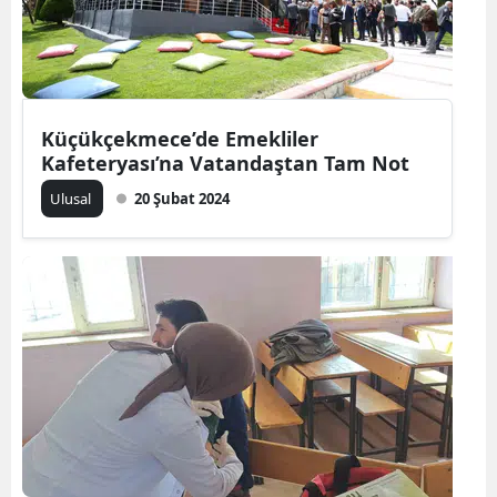
Yalova
Karabük
Kilis
Küçükçekmece’de Emekliler
Kafeteryası’na Vatandaştan Tam Not
Osmaniye
Ulusal
20 Şubat 2024
Düzce