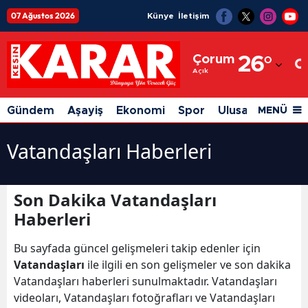
07 Ağustos 2026
Künye
İletişim
Adana
Çorum
26
°
Adıyaman
Açık
Afyonkarahisar
Gündem
Aşayiş
Ekonomi
Spor
Ulusal
Siyaset
MENÜ
Ağrı
Vatandaşları Haberleri
Amasya
Ankara
Son Dakika Vatandaşları
Antalya
Haberleri
Artvin
Bu sayfada güncel gelişmeleri takip edenler için
Vatandaşları
ile ilgili en son gelişmeler ve son dakika
Aydın
Vatandaşları haberleri sunulmaktadır. Vatandaşları
Balıkesir
videoları, Vatandaşları fotoğrafları ve Vatandaşları