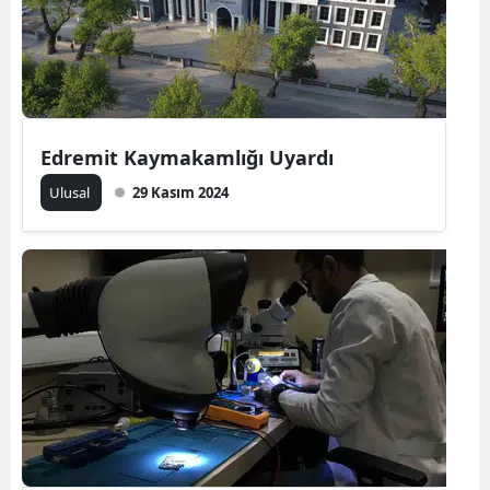
Mersin
İstanbul
İzmir
Edremit Kaymakamlığı Uyardı
Kars
Ulusal
29 Kasım 2024
Kastamonu
Kayseri
Kırklareli
Kırşehir
Kocaeli
Konya
Kütahya