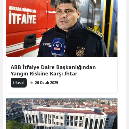
Edirne
Elazığ
Erzincan
Erzurum
Eskişehir
Gaziantep
ABB İtfaiye Daire Başkanlığından
Yangın Riskine Karşı İhtar
Giresun
Ulusal
26 Ocak 2025
Gümüşhane
Hakkari
Hatay
Isparta