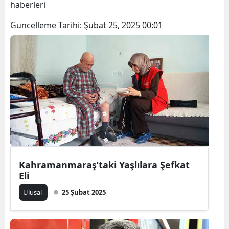
haberleri
Bilecik
Güncelleme Tarihi:
Şubat 25, 2025 00:01
Bingöl
Bitlis
Bolu
Burdur
Bursa
Çanakkale
Çankırı
Kahramanmaraş’taki Yaşlılara Şefkat
Eli
Çorum
Ulusal
25 Şubat 2025
Denizli
Diyarbakır