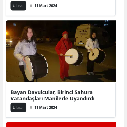
Ulusal
11 Mart 2024
Samsun
Siirt
Sinop
Sivas
Tekirdağ
Tokat
Trabzon
Tunceli
Bayan Davulcular, Birinci Sahura
Vatandaşları Manilerle Uyandırdı
Şanlıurfa
Ulusal
11 Mart 2024
Uşak
Van