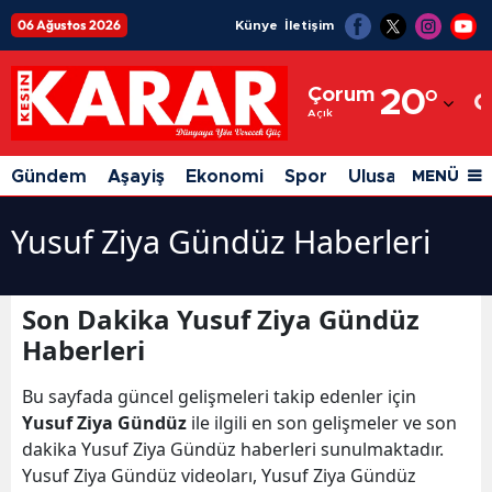
06 Ağustos 2026
Künye
İletişim
Adana
Çorum
20
°
Adıyaman
Açık
Afyonkarahisar
Gündem
Aşayiş
Ekonomi
Spor
Ulusal
Siyaset
MENÜ
Ağrı
Yusuf Ziya Gündüz Haberleri
Amasya
Ankara
Son Dakika Yusuf Ziya Gündüz
Antalya
Haberleri
Artvin
Bu sayfada güncel gelişmeleri takip edenler için
Yusuf Ziya Gündüz
ile ilgili en son gelişmeler ve son
Aydın
dakika Yusuf Ziya Gündüz haberleri sunulmaktadır.
Balıkesir
Yusuf Ziya Gündüz videoları, Yusuf Ziya Gündüz