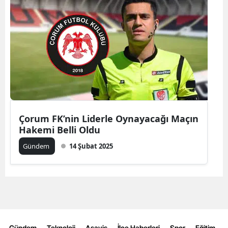
Edirne
Elazığ
Erzincan
Erzurum
Eskişehir
Gaziantep
Çorum FK’nin Liderle Oynayacağı Maçın
Hakemi Belli Oldu
Giresun
Gündem
14 Şubat 2025
Gümüşhane
Hakkari
Hatay
Isparta
Gündem
Teknoloji
Aşayiş
İlçe Haberleri
Spor
Eğitim