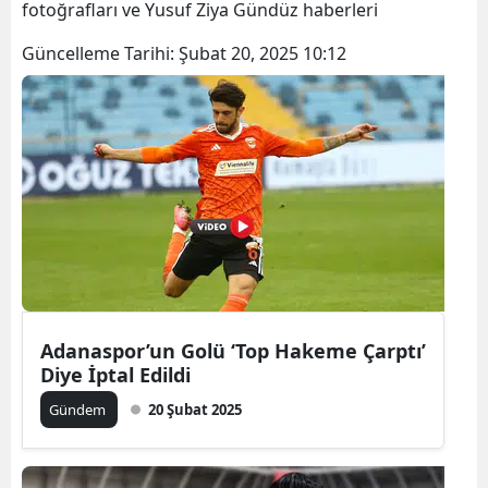
fotoğrafları ve Yusuf Ziya Gündüz haberleri
Bilecik
Güncelleme Tarihi:
Şubat 20, 2025 10:12
Bingöl
Bitlis
Bolu
Burdur
Bursa
Çanakkale
Çankırı
Adanaspor’un Golü ‘Top Hakeme Çarptı’
Diye İptal Edildi
Çorum
Gündem
20 Şubat 2025
Denizli
Diyarbakır