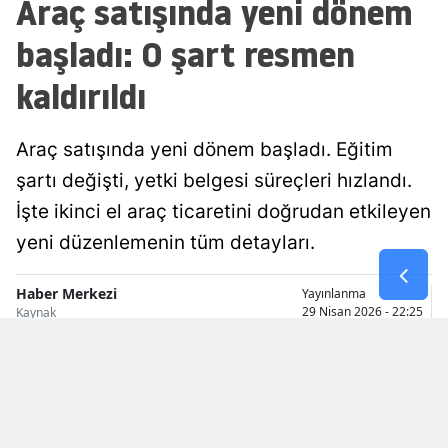
Araç satışında yeni dönem
Malatya
başladı: O şart resmen
Manisa
kaldırıldı
Kahramanmaraş
Araç satışında yeni dönem başladı. Eğitim
Mardin
şartı değişti, yetki belgesi süreçleri hızlandı.
Muğla
İşte ikinci el araç ticaretini doğrudan etkileyen
Muş
yeni düzenlemenin tüm detayları.
Nevşehir
Haber Merkezi
Yayınlanma
29 Nisan 2026 - 22:25
Kaynak
Niğde
Ordu
Rize
Sakarya