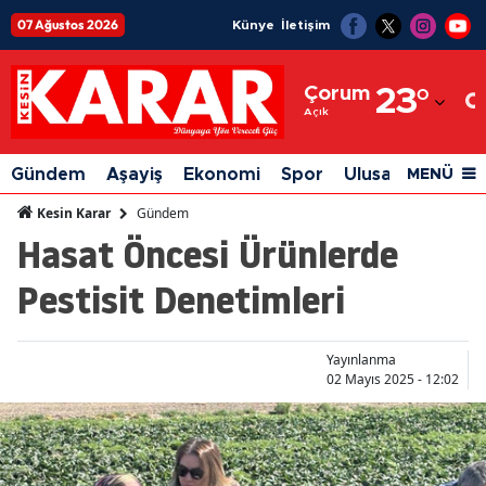
07 Ağustos 2026
Künye
İletişim
Adana
Çorum
23
°
Adıyaman
Açık
Afyonkarahisar
Gündem
Aşayiş
Ekonomi
Spor
Ulusal
Siyaset
MENÜ
Ağrı
Gündem
Kesin Karar
Hasat Öncesi Ürünlerde
Amasya
Pestisit Denetimleri
Ankara
Antalya
Yayınlanma
Artvin
02 Mayıs 2025 - 12:02
Aydın
Balıkesir