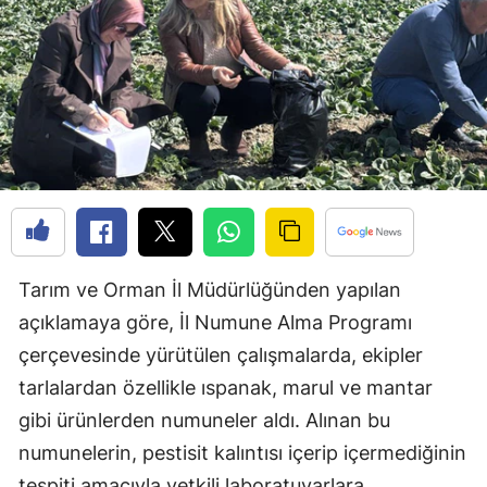
Bilecik
Bingöl
Bitlis
Bolu
Burdur
Bursa
Tarım ve Orman İl Müdürlüğünden yapılan
Çanakkale
açıklamaya göre, İl Numune Alma Programı
Çankırı
çerçevesinde yürütülen çalışmalarda, ekipler
Çorum
tarlalardan özellikle ıspanak, marul ve mantar
gibi ürünlerden numuneler aldı. Alınan bu
Denizli
numunelerin, pestisit kalıntısı içerip içermediğinin
Diyarbakır
tespiti amacıyla yetkili laboratuvarlara