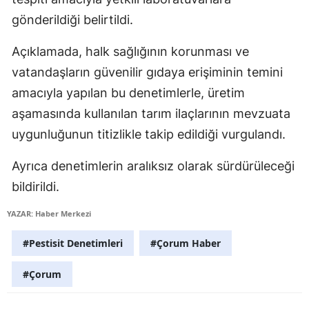
Edirne
gönderildiği belirtildi.
Elazığ
Açıklamada, halk sağlığının korunması ve
vatandaşların güvenilir gıdaya erişiminin temini
Erzincan
amacıyla yapılan bu denetimlerle, üretim
Erzurum
aşamasında kullanılan tarım ilaçlarının mevzuata
Eskişehir
uygunluğunun titizlikle takip edildiği vurgulandı.
Gaziantep
Ayrıca denetimlerin aralıksız olarak sürdürüleceği
bildirildi.
Giresun
Gümüşhane
YAZAR: Haber Merkezi
Hakkari
#Pestisit Denetimleri
#Çorum Haber
Hatay
#Çorum
Isparta