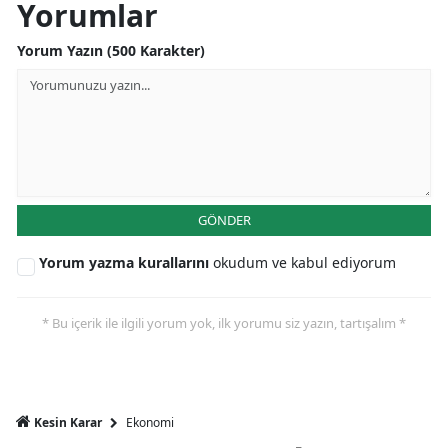
Yorumlar
Mersin
Yorum Yazın (500 Karakter)
İstanbul
İzmir
Kars
Kastamonu
GÖNDER
Kayseri
Yorum yazma kurallarını
okudum ve kabul ediyorum
Kırklareli
Kırşehir
* Bu içerik ile ilgili yorum yok, ilk yorumu siz yazın, tartışalım *
Kocaeli
Konya
Ekonomi
Kesin Karar
Kütahya