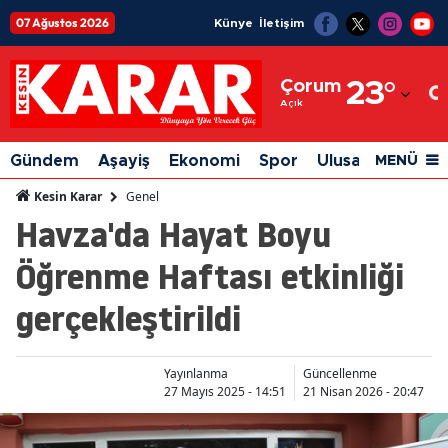
07 Ağustos 2026
Künye
İletişim
Adana
Çorum
23
°
Adıyaman
Açık
Afyonkarahisar
Gündem
Aşayiş
Ekonomi
Spor
Ulusal
Siyaset
MENÜ
Ağrı
Genel
Kesin Karar
Havza'da Hayat Boyu
Amasya
Öğrenme Haftası etkinliği
Ankara
gerçekleştirildi
Antalya
Artvin
Yayınlanma
Güncellenme
Aydın
27 Mayıs 2025 - 14:51
21 Nisan 2026 - 20:47
Balıkesir