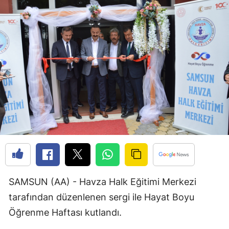
Bilecik
Bingöl
Bitlis
Bolu
Burdur
Bursa
Çanakkale
Çankırı
Çorum
SAMSUN (AA) - Havza Halk Eğitimi Merkezi
tarafından düzenlenen sergi ile Hayat Boyu
Denizli
Öğrenme Haftası kutlandı.
Diyarbakır