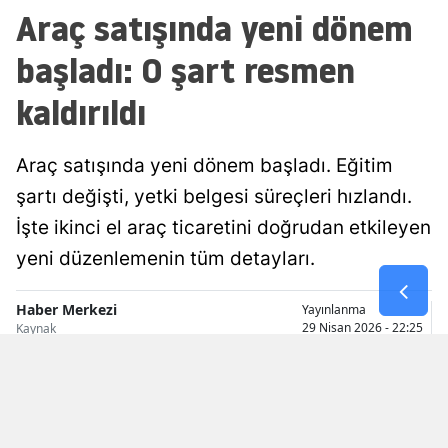
Araç satışında yeni dönem
Malatya
başladı: O şart resmen
Manisa
kaldırıldı
Kahramanmaraş
Mardin
Araç satışında yeni dönem başladı. Eğitim
Muğla
şartı değişti, yetki belgesi süreçleri hızlandı.
İşte ikinci el araç ticaretini doğrudan etkileyen
Muş
yeni düzenlemenin tüm detayları.
Nevşehir
Haber Merkezi
Yayınlanma
Niğde
29 Nisan 2026 - 22:25
Kaynak
Ordu
Rize
Sakarya