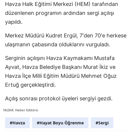
Havza Halk Eğitimi Merkezi (HEM) tarafından
Edirne
düzenlenen programın ardından sergi açılışı
Elazığ
yapıldı.
Erzincan
Merkez Müdürü Kudret Ergül, 7'den 70'e herkese
Erzurum
ulaşmanın çabasında olduklarını vurguladı.
Eskişehir
Serginin açılışını Havza Kaymakamı Mustafa
Ayvat, Havza Belediye Başkanı Murat İkiz ve
Gaziantep
Havza İlçe Milli Eğitim Müdürü Mehmet Oğuz
Giresun
Ertuğ gerçekleştirdi.
Gümüşhane
Açılış sonrası protokol üyeleri sergiyi gezdi.
Hakkari
YAZAR: Haber Editörü
Hatay
#Havza
#Hayat Boyu Öğrenme
#Sergi
Isparta