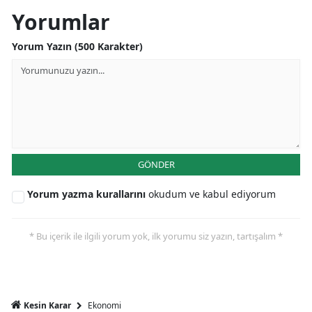
Yorumlar
Mersin
Yorum Yazın (500 Karakter)
İstanbul
İzmir
Kars
Kastamonu
Kayseri
GÖNDER
Kırklareli
Yorum yazma kurallarını
okudum ve kabul ediyorum
Kırşehir
* Bu içerik ile ilgili yorum yok, ilk yorumu siz yazın, tartışalım *
Kocaeli
Konya
Kütahya
Ekonomi
Kesin Karar