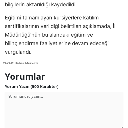
bilgilerin aktarıldığı kaydedildi.
Edirne
Eğitimi tamamlayan kursiyerlere katılım
Elazığ
sertifikalarının verildiği belirtilen açıklamada, İl
Erzincan
Müdürlüğü'nün bu alandaki eğitim ve
Erzurum
bilinçlendirme faaliyetlerine devam edeceği
vurgulandı.
Eskişehir
YAZAR: Haber Merkezi
Gaziantep
Yorumlar
Giresun
Yorum Yazın (500 Karakter)
Gümüşhane
Hakkari
Hatay
Isparta