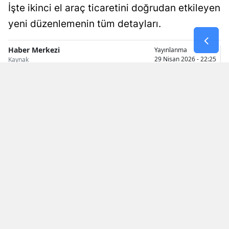
İşte ikinci el araç ticaretini doğrudan etkileyen
Malatya
yeni düzenlemenin tüm detayları.
Manisa
Haber Merkezi
Yayınlanma
Kahramanmaraş
29 Nisan 2026 - 22:25
Kaynak
Mardin
Muğla
Muş
Nevşehir
Niğde
Ordu
Rize
Sakarya