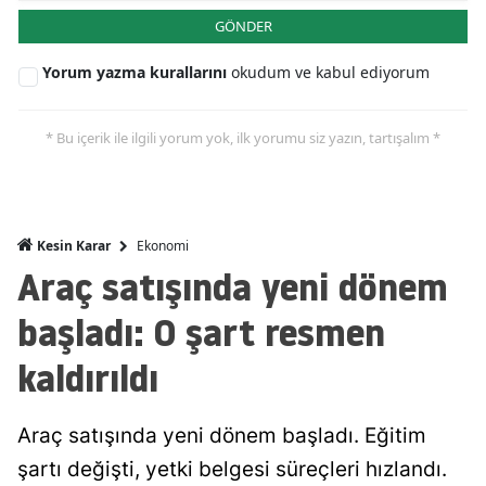
GÖNDER
Mersin
Yorum yazma kurallarını
okudum ve kabul ediyorum
İstanbul
İzmir
* Bu içerik ile ilgili yorum yok, ilk yorumu siz yazın, tartışalım *
Kars
Kastamonu
Ekonomi
Kesin Karar
Kayseri
Araç satışında yeni dönem
Kırklareli
başladı: O şart resmen
Kırşehir
kaldırıldı
Kocaeli
Konya
Araç satışında yeni dönem başladı. Eğitim
şartı değişti, yetki belgesi süreçleri hızlandı.
Kütahya