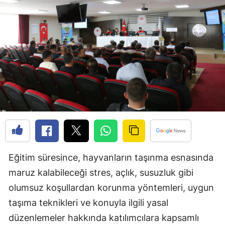
Bilecik
Bingöl
Bitlis
Bolu
Burdur
Bursa
Çanakkale
Çankırı
Eğitim süresince, hayvanların taşınma esnasında
maruz kalabileceği stres, açlık, susuzluk gibi
Çorum
olumsuz koşullardan korunma yöntemleri, uygun
Denizli
taşıma teknikleri ve konuyla ilgili yasal
Diyarbakır
düzenlemeler hakkında katılımcılara kapsamlı