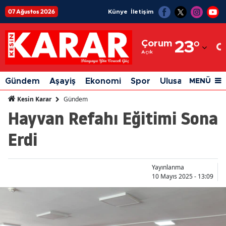
07 Ağustos 2026
Künye
İletişim
Adana
Çorum
23
°
Adıyaman
Açık
Afyonkarahisar
Gündem
Aşayiş
Ekonomi
Spor
Ulusal
Siyaset
MENÜ
Ağrı
Gündem
Kesin Karar
Hayvan Refahı Eğitimi Sona
Amasya
Erdi
Ankara
Antalya
Yayınlanma
Artvin
10 Mayıs 2025 - 13:09
Aydın
Balıkesir