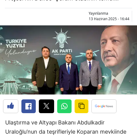
Bilecik
Yayınlanma
Bingöl
13 Haziran 2025 - 16:44
Bitlis
Bolu
Burdur
Bursa
Çanakkale
Çankırı
Çorum
Denizli
Ulaştırma ve Altyapı Bakanı Abdulkadir
Uraloğlu’nun da teşrifleriyle Koparan mevkiinde
Diyarbakır