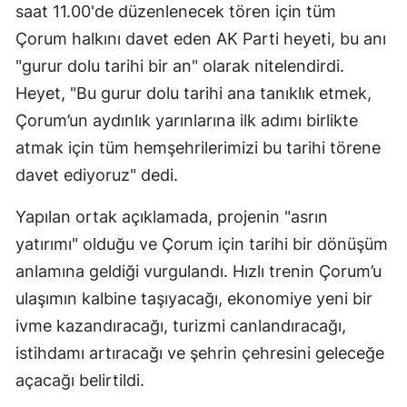
saat 11.00'de düzenlenecek tören için tüm
Edirne
Çorum halkını davet eden AK Parti heyeti, bu anı
Elazığ
"gurur dolu tarihi bir an" olarak nitelendirdi.
Heyet, "Bu gurur dolu tarihi ana tanıklık etmek,
Erzincan
Çorum’un aydınlık yarınlarına ilk adımı birlikte
Erzurum
atmak için tüm hemşehrilerimizi bu tarihi törene
Eskişehir
davet ediyoruz" dedi.
Gaziantep
Yapılan ortak açıklamada, projenin "asrın
yatırımı" olduğu ve Çorum için tarihi bir dönüşüm
Giresun
anlamına geldiği vurgulandı. Hızlı trenin Çorum’u
Gümüşhane
ulaşımın kalbine taşıyacağı, ekonomiye yeni bir
Hakkari
ivme kazandıracağı, turizmi canlandıracağı,
istihdamı artıracağı ve şehrin çehresini geleceğe
Hatay
açacağı belirtildi.
Isparta