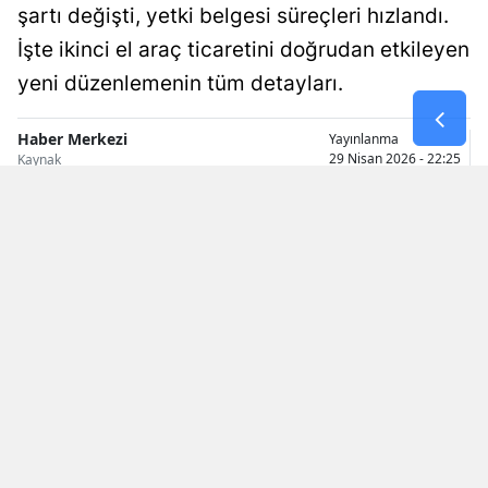
şartı değişti, yetki belgesi süreçleri hızlandı.
Samsun
İşte ikinci el araç ticaretini doğrudan etkileyen
Siirt
yeni düzenlemenin tüm detayları.
Sinop
Haber Merkezi
Yayınlanma
29 Nisan 2026 - 22:25
Kaynak
Sivas
Tekirdağ
Tokat
Trabzon
Tunceli
Şanlıurfa
Uşak
Van