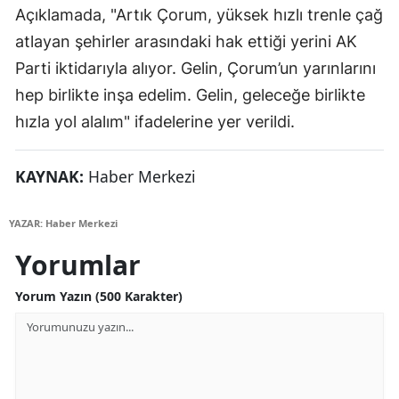
Açıklamada, "Artık Çorum, yüksek hızlı trenle çağ
Mersin
atlayan şehirler arasındaki hak ettiği yerini AK
İstanbul
Parti iktidarıyla alıyor. Gelin, Çorum’un yarınlarını
hep birlikte inşa edelim. Gelin, geleceğe birlikte
İzmir
hızla yol alalım" ifadelerine yer verildi.
Kars
Kastamonu
KAYNAK:
Haber Merkezi
Kayseri
YAZAR: Haber Merkezi
Kırklareli
Yorumlar
Kırşehir
Yorum Yazın (500 Karakter)
Kocaeli
Konya
Kütahya