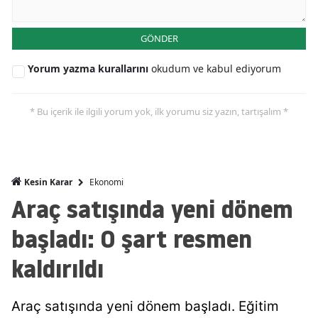
Malatya
GÖNDER
Manisa
Yorum yazma kurallarını
okudum ve kabul ediyorum
Kahramanmaraş
Mardin
* Bu içerik ile ilgili yorum yok, ilk yorumu siz yazın, tartışalım *
Muğla
Muş
Ekonomi
Kesin Karar
Nevşehir
Araç satışında yeni dönem
Niğde
başladı: O şart resmen
Ordu
kaldırıldı
Rize
Araç satışında yeni dönem başladı. Eğitim
Sakarya