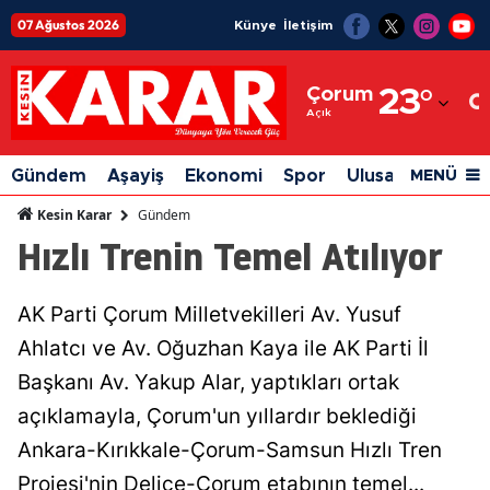
07 Ağustos 2026
Künye
İletişim
Adana
Çorum
23
°
Adıyaman
Açık
Afyonkarahisar
Gündem
Aşayiş
Ekonomi
Spor
Ulusal
Siyaset
MENÜ
Ağrı
Gündem
Kesin Karar
Hızlı Trenin Temel Atılıyor
Amasya
Ankara
AK Parti Çorum Milletvekilleri Av. Yusuf
Antalya
Ahlatcı ve Av. Oğuzhan Kaya ile AK Parti İl
Artvin
Başkanı Av. Yakup Alar, yaptıkları ortak
açıklamayla, Çorum'un yıllardır beklediği
Aydın
Ankara-Kırıkkale-Çorum-Samsun Hızlı Tren
Balıkesir
Projesi'nin Delice-Çorum etabının temel...