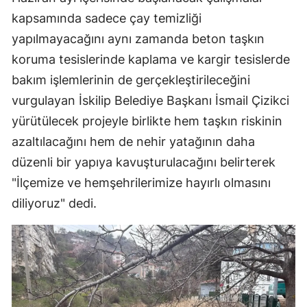
kapsamında sadece çay temizliği
Samsun
yapılmayacağını aynı zamanda beton taşkın
Siirt
koruma tesislerinde kaplama ve kargir tesislerde
Sinop
bakım işlemlerinin de gerçekleştirileceğini
vurgulayan İskilip Belediye Başkanı İsmail Çizikci
Sivas
yürütülecek projeyle birlikte hem taşkın riskinin
Tekirdağ
azaltılacağını hem de nehir yatağının daha
düzenli bir yapıya kavuşturulacağını belirterek
Tokat
"İlçemize ve hemşehrilerimize hayırlı olmasını
Trabzon
diliyoruz" dedi.
Tunceli
Şanlıurfa
Uşak
Van