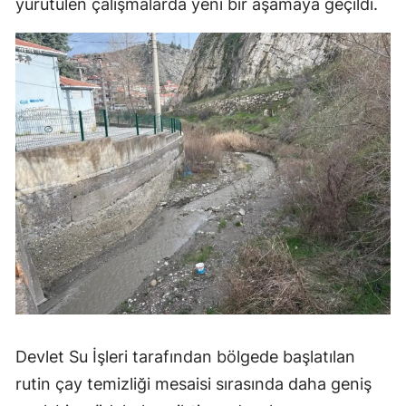
yürütülen çalışmalarda yeni bir aşamaya geçildi.
Mersin
İstanbul
İzmir
Kars
Kastamonu
Kayseri
Kırklareli
Kırşehir
Kocaeli
Devlet Su İşleri tarafından bölgede başlatılan
Konya
rutin çay temizliği mesaisi sırasında daha geniş
Kütahya