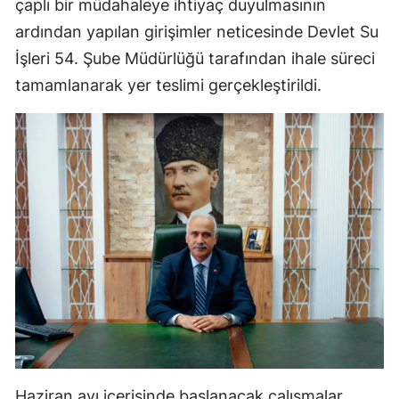
çaplı bir müdahaleye ihtiyaç duyulmasının
Malatya
ardından yapılan girişimler neticesinde Devlet Su
İşleri 54. Şube Müdürlüğü tarafından ihale süreci
Manisa
tamamlanarak yer teslimi gerçekleştirildi.
Kahramanmaraş
Mardin
Muğla
Muş
Nevşehir
Niğde
Ordu
Rize
Sakarya
Haziran ayı içerisinde başlanacak çalışmalar