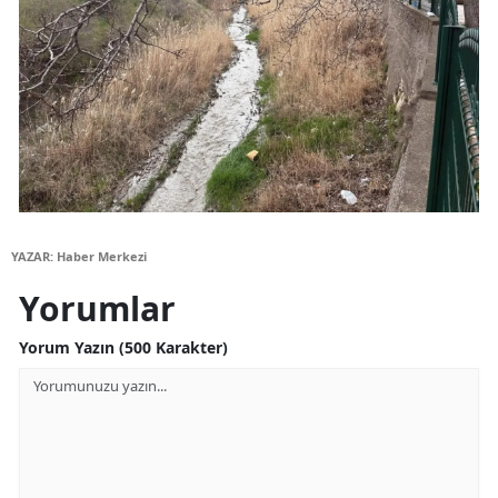
Yozgat
Zonguldak
Aksaray
Bayburt
Karaman
YAZAR: Haber Merkezi
Kırıkkale
Yorumlar
Batman
Yorum Yazın (500 Karakter)
Şırnak
Bartın
Ardahan
Iğdır