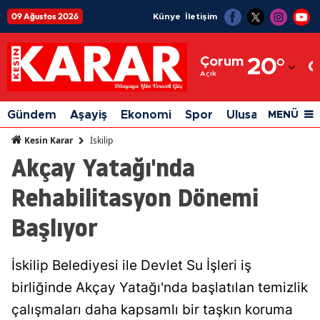
09 Ağustos 2026
Künye
İletişim
Adana
Çorum
20
°
Adıyaman
Açık
Afyonkarahisar
Gündem
Aşayiş
Ekonomi
Spor
Ulusal
Siyaset
MENÜ
Ağrı
İskilip
Kesin Karar
Akçay Yatağı'nda
Amasya
Rehabilitasyon Dönemi
Ankara
Başlıyor
Antalya
Artvin
İskilip Belediyesi ile Devlet Su İşleri iş
Aydın
birliğinde Akçay Yatağı'nda başlatılan temizlik
Balıkesir
çalışmaları daha kapsamlı bir taşkın koruma