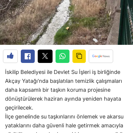
Edirne
Elazığ
Erzincan
Erzurum
Eskişehir
Gaziantep
İskilip Belediyesi ile Devlet Su İşleri iş birliğinde
Giresun
Akçay Yatağı'nda başlatılan temizlik çalışmaları
daha kapsamlı bir taşkın koruma projesine
Gümüşhane
dönüştürülerek haziran ayında yeniden hayata
Hakkari
geçirilecek.
İlçe genelinde su taşkınlarını önlemek ve akarsu
Hatay
yataklarını daha güvenli hale getirmek amacıyla
Isparta