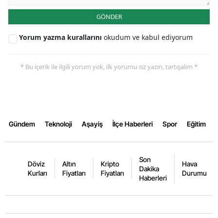
GÖNDER
Yalova
Yorum yazma kurallarını
okudum ve kabul ediyorum
Karabük
Kilis
* Bu içerik ile ilgili yorum yok, ilk yorumu siz yazın, tartışalım *
Osmaniye
Düzce
Gündem
Teknoloji
Aşayiş
İlçe Haberleri
Spor
Eğitim
Son
Döviz
Altın
Kripto
Hava
Dakika
Kurları
Fiyatları
Fiyatları
Durumu
Haberleri