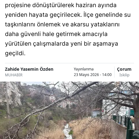
projesine dönüştürülerek haziran ayında
Bilecik
yeniden hayata geçirilecek. İlçe genelinde su
Bingöl
taşkınlarını önlemek ve akarsu yataklarını
Bitlis
daha güvenli hale getirmek amacıyla
yürütülen çalışmalarda yeni bir aşamaya
Bolu
geçildi.
Burdur
Zahide Yasemin Özden
Çorum
Yayınlanma
Bursa
23 Mayıs 2026 - 14:00
MUHABİR
İskilip
Çanakkale
Çankırı
Çorum
Denizli
Diyarbakır