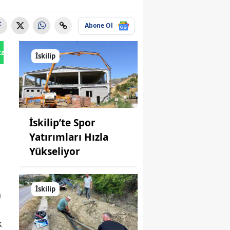
Abone Ol
tan Gönder
İskilip
İskilip’te Spor
Yatırımları Hızla
Yükseliyor
İskilip
a
k