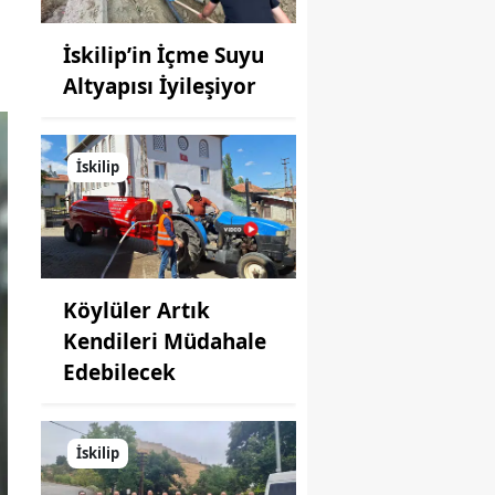
İskilip’in İçme Suyu
Altyapısı İyileşiyor
İskilip
Köylüler Artık
Kendileri Müdahale
Edebilecek
İskilip