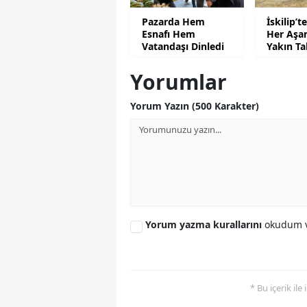
Pazarda Hem
İskilip’
Esnafı Hem
Her Aşa
Vatandaşı Dinledi
Yakın Ta
Yorumlar
Yorum Yazın (500 Karakter)
Yorum yazma kurallarını
okudum v
* Bu içerik ile