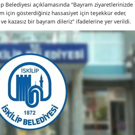
lip Belediyesi açıklamasında "Bayram ziyaretlerinizde
Edirne
m için gösterdiğiniz hassasiyet için teşekkür eder,
Elazığ
 kazasız bir bayram dileriz" ifadelerine yer verildi.
Erzincan
Erzurum
Eskişehir
Gaziantep
Giresun
Gümüşhane
Hakkari
Hatay
Isparta