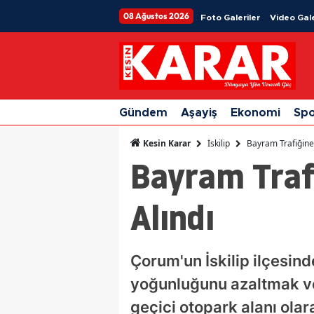
08 Ağustos 2026
Foto Galeriler
Video Gale
Gündem
Aşayiş
Ekonomi
Sp
İskilip
Bayram Trafiğine
Kesin Karar
Bayram Trafi
Alındı
Çorum'un İskilip ilçesin
yoğunluğunu azaltmak ve
geçici otopark alanı ola