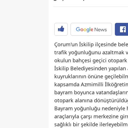
Çorum'un İskilip ilçesinde be
trafik yoğunluğunu azaltmak v
okulun bahçesi geçici otopark
İskilip Belediyesinden yapıla
kuyruklarının önüne geçilebilme
kapsamda Azmimilli İlköğretim
bayram boyunca vatandaşların a
otopark alanına dönüştürüldüğü
Bayram yoğunluğu nedeniyle 
araçlarıyla çarşı merkezine gir
sağlıklı bir şekilde ilerleyebi