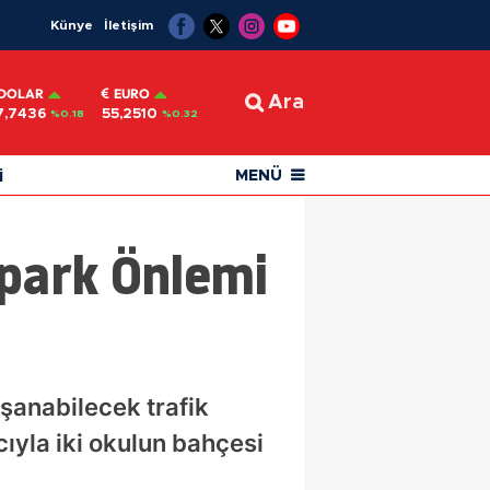
Künye
İletişim
DOLAR
EURO
Ara
7,7436
55,2510
%0.18
%0.32
i
MENÜ
opark Önlemi
şanabilecek trafik
yla iki okulun bahçesi