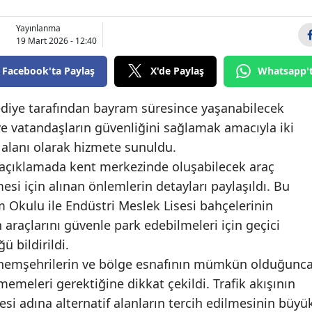
Bilecik
Yayınlanma
19 Mart 2026 - 12:40
Bingöl
Facebook'ta Paylaş
X'de Paylaş
Whatsapp'
Bitlis
Bolu
lediye tarafından bayram süresince yaşanabilecek
e vatandaşların güvenliğini sağlamak amacıyla iki
Burdur
 alanı olarak hizmete sunuldu.
Bursa
n açıklamada kent merkezinde oluşabilecek araç
si için alınan önlemlerin detayları paylaşıldı. Bu
Çanakkale
 Okulu ile Endüstri Meslek Lisesi bahçelerinin
Çankırı
raçlarını güvenle park edebilmeleri için geçici
 bildirildi.
Çorum
hemşehrilerin ve bölge esnafının mümkün olduğunc
Denizli
memeleri gerektiğine dikkat çekildi. Trafik akışının
Diyarbakır
lmesi adına alternatif alanların tercih edilmesinin büyü