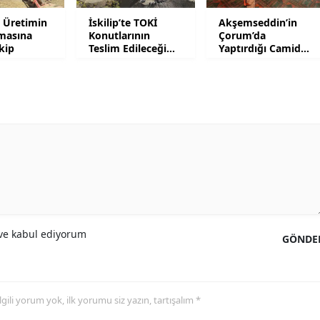
Malatya
te Üretimin
İskilip’te TOKİ
Akşemseddin’in
masına
Konutlarının
Çorum’da
kip
Teslim Edileceği
Yaptırdığı Camide
Manisa
Tarih Belli Oldu
Çalışma
Kahramanmaraş
Mardin
Muğla
Muş
Nevşehir
Niğde
e kabul ediyorum
GÖNDE
Ordu
Rize
 ilgili yorum yok, ilk yorumu siz yazın, tartışalım *
Sakarya