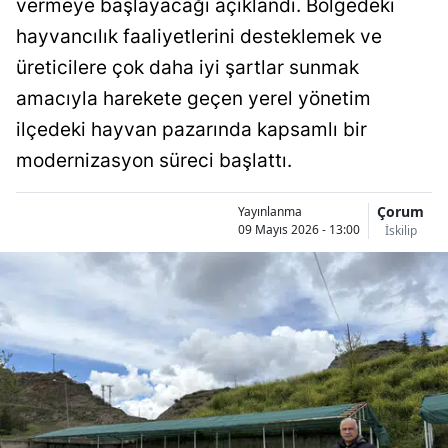
vermeye başlayacağı açıklandı. Bölgedeki
Bilecik
hayvancılık faaliyetlerini desteklemek ve
Bingöl
üreticilere çok daha iyi şartlar sunmak
amacıyla harekete geçen yerel yönetim
Bitlis
ilçedeki hayvan pazarında kapsamlı bir
Bolu
modernizasyon süreci başlattı.
Burdur
Çorum
Yayınlanma
Bursa
09 Mayıs 2026 - 13:00
İskilip
Çanakkale
Çankırı
Çorum
Denizli
Diyarbakır