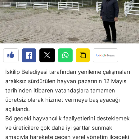
Edirne
Elazığ
Erzincan
Erzurum
Eskişehir
Gaziantep
İskilip Belediyesi tarafından yenileme çalışmaları
aralıksız sürdürülen hayvan pazarının 12 Mayıs
Giresun
tarihinden itibaren vatandaşlara tamamen
Gümüşhane
ücretsiz olarak hizmet vermeye başlayacağı
açıklandı.
Hakkari
Bölgedeki hayvancılık faaliyetlerini desteklemek
Hatay
ve üreticilere çok daha iyi şartlar sunmak
Isparta
amacıyla harekete geçen yerel yönetim ilçedeki