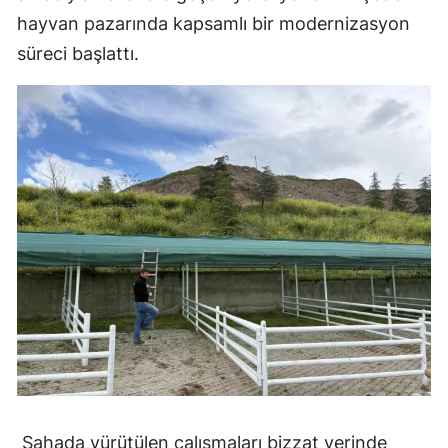
hayvan pazarında kapsamlı bir modernizasyon
Mersin
süreci başlattı.
İstanbul
İzmir
Kars
Kastamonu
Kayseri
Kırklareli
Kırşehir
Kocaeli
Konya
Kütahya
Sahada yürütülen çalışmaları bizzat yerinde