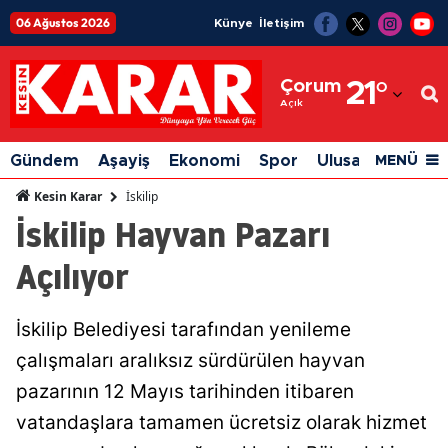
06 Ağustos 2026
Künye
İletişim
Adana
Çorum
21
°
Adıyaman
Açık
Afyonkarahisar
Gündem
Aşayiş
Ekonomi
Spor
Ulusal
Siyaset
MENÜ
Ağrı
İskilip
Kesin Karar
İskilip Hayvan Pazarı
Amasya
Açılıyor
Ankara
Antalya
İskilip Belediyesi tarafından yenileme
Artvin
çalışmaları aralıksız sürdürülen hayvan
Aydın
pazarının 12 Mayıs tarihinden itibaren
vatandaşlara tamamen ücretsiz olarak hizmet
Balıkesir