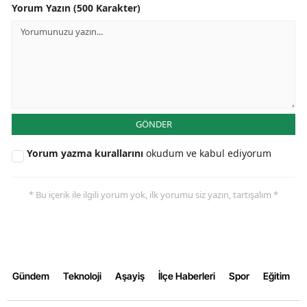
Yorum Yazın (500 Karakter)
Yozgat
Zonguldak
Aksaray
Bayburt
GÖNDER
Karaman
Yorum yazma kurallarını
okudum ve kabul ediyorum
Kırıkkale
Batman
* Bu içerik ile ilgili yorum yok, ilk yorumu siz yazın, tartışalım *
Şırnak
Bartın
Gündem
Teknoloji
Aşayiş
İlçe Haberleri
Spor
Eğitim
Ardahan
Iğdır