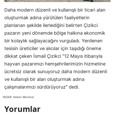
Samsun
Daha modern düzenli ve kullanışlı bir ticari alan
oluşturmak adına yürütülen faaliyetlerin
Siirt
planlanan şekilde ilerlediğini belirten Çizikci
Sinop
pazarın yeni dönemde bölge halkına ekonomik
Sivas
bir kolaylık sağlayacağını vurguladı. Yenilenen
tesisin üreticiler ve alıcılar için taşıdığı öneme
Tekirdağ
dikkat çeken İsmail Çizikci "12 Mayıs itibarıyla
Tokat
hayvan pazarımızı hemşehrilerimizin hizmetine
ücretsiz olarak sunuyoruz daha modern düzenli
Trabzon
ve kullanışlı bir alan oluşturmak adına
Tunceli
çalışmalarımızı sürdürüyoruz" dedi.
Şanlıurfa
YAZAR: Haber Merkezi
Uşak
Yorumlar
Van