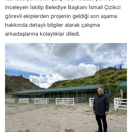
inceleyen İskilip Belediye Başkanı İsmail Çizikci
Malatya
görevli ekiplerden projenin geldiği son aşama
Manisa
hakkında detaylı bilgiler alarak çalışma
Kahramanmaraş
arkadaşlarına kolaylıklar diledi.
Mardin
Muğla
Muş
Nevşehir
Niğde
Ordu
Rize
Sakarya