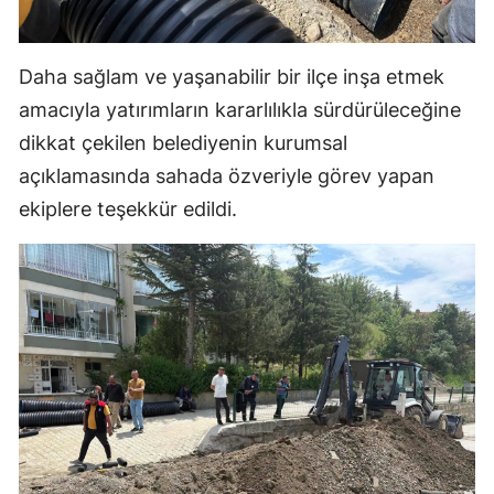
Samsun
Daha sağlam ve yaşanabilir bir ilçe inşa etmek
Siirt
amacıyla yatırımların kararlılıkla sürdürüleceğine
Sinop
dikkat çekilen belediyenin kurumsal
Sivas
açıklamasında sahada özveriyle görev yapan
ekiplere teşekkür edildi.
Tekirdağ
Tokat
Trabzon
Tunceli
Şanlıurfa
Uşak
Van