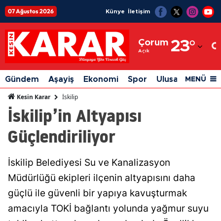
07 Ağustos 2026
Künye
İletişim
Adana
Çorum
23
°
Adıyaman
Açık
Afyonkarahisar
Gündem
Aşayiş
Ekonomi
Spor
Ulusal
Siyaset
MENÜ
Ağrı
İskilip
Kesin Karar
İskilip’in Altyapısı
Amasya
Güçlendiriliyor
Ankara
Antalya
İskilip Belediyesi Su ve Kanalizasyon
Artvin
Müdürlüğü ekipleri ilçenin altyapısını daha
Aydın
güçlü ile güvenli bir yapıya kavuşturmak
amacıyla TOKİ bağlantı yolunda yağmur suyu
Balıkesir