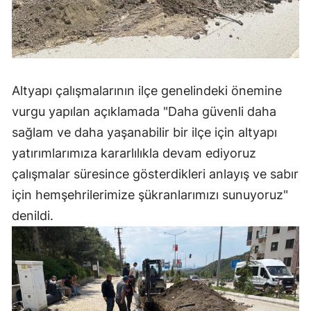
Yozgat
Zonguldak
Aksaray
Altyapı çalışmalarının ilçe genelindeki önemine
vurgu yapılan açıklamada "Daha güvenli daha
Bayburt
sağlam ve daha yaşanabilir bir ilçe için altyapı
Karaman
yatırımlarımıza kararlılıkla devam ediyoruz
Kırıkkale
çalışmalar süresince gösterdikleri anlayış ve sabır
için hemşehrilerimize şükranlarımızı sunuyoruz"
Batman
denildi.
Şırnak
Bartın
Ardahan
Iğdır