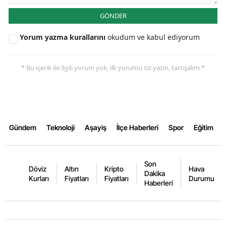
GÖNDER
Yorum yazma kurallarını
okudum ve kabul ediyorum
* Bu içerik ile ilgili yorum yok, ilk yorumu siz yazın, tartışalım *
Gündem
Teknoloji
Aşayiş
İlçe Haberleri
Spor
Eğitim
Son
Döviz
Altın
Kripto
Hava
Dakika
Kurları
Fiyatları
Fiyatları
Durumu
Haberleri