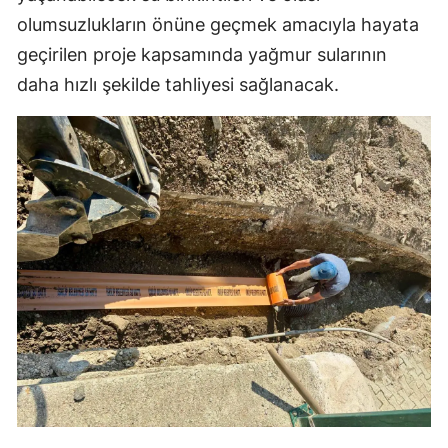
olumsuzlukların önüne geçmek amacıyla hayata
Mersin
geçirilen proje kapsamında yağmur sularının
İstanbul
daha hızlı şekilde tahliyesi sağlanacak.
İzmir
Kars
Kastamonu
Kayseri
Kırklareli
Kırşehir
Kocaeli
Konya
Kütahya