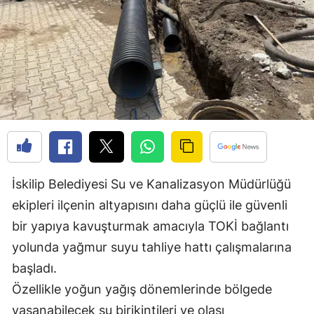
Edirne
Elazığ
Erzincan
Erzurum
Eskişehir
Gaziantep
İskilip Belediyesi Su ve Kanalizasyon Müdürlüğü
Giresun
ekipleri ilçenin altyapısını daha güçlü ile güvenli
Gümüşhane
bir yapıya kavuşturmak amacıyla TOKİ bağlantı
yolunda yağmur suyu tahliye hattı çalışmalarına
Hakkari
başladı.
Hatay
Özellikle yoğun yağış dönemlerinde bölgede
Isparta
yaşanabilecek su birikintileri ve olası