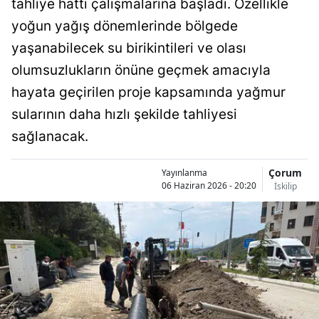
tahliye hattı çalışmalarına başladı. Özellikle
Bilecik
yoğun yağış dönemlerinde bölgede
Bingöl
yaşanabilecek su birikintileri ve olası
olumsuzlukların önüne geçmek amacıyla
Bitlis
hayata geçirilen proje kapsamında yağmur
Bolu
sularının daha hızlı şekilde tahliyesi
Burdur
sağlanacak.
Bursa
Çorum
Yayınlanma
06 Haziran 2026 - 20:20
İskilip
Çanakkale
Çankırı
Çorum
Denizli
Diyarbakır