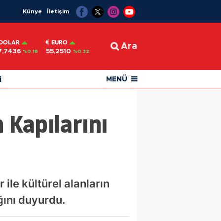
Künye
İletişim
DOLAR
EURO
Ara
7,7436
55,2510
%0.18
%0.32
i
MENÜ
n Kapılarını
 ile kültürel alanların
ğını duyurdu.