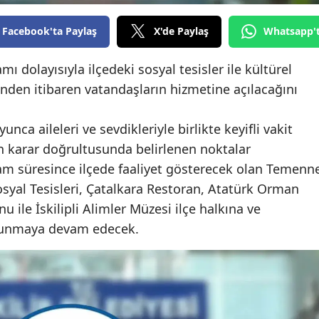
Edirne
Facebook'ta Paylaş
X'de Paylaş
Whatsapp'
Elazığ
ı dolayısıyla ilçedeki sosyal tesisler ile kültürel
Erzincan
nden itibaren vatandaşların hizmetine açılacağını
Erzurum
nca aileleri ve sevdikleriyle birlikte keyifli vakit
Eskişehir
n karar doğrultusunda belirlenen noktalar
Gaziantep
ram süresince ilçede faaliyet gösterecek olan Temenn
Sosyal Tesisleri, Çatalkara Restoran, Atatürk Orman
Giresun
u ile İskilipli Alimler Müzesi ilçe halkına ve
Gümüşhane
t sunmaya devam edecek.
Hakkari
Hatay
Isparta