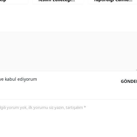
Tarih Belli Oldu
Çalışma
Samsun
Siirt
Sinop
Sivas
Tekirdağ
Tokat
e kabul ediyorum
GÖNDE
Trabzon
Tunceli
 ilgili yorum yok, ilk yorumu siz yazın, tartışalım *
Şanlıurfa
Uşak
Van