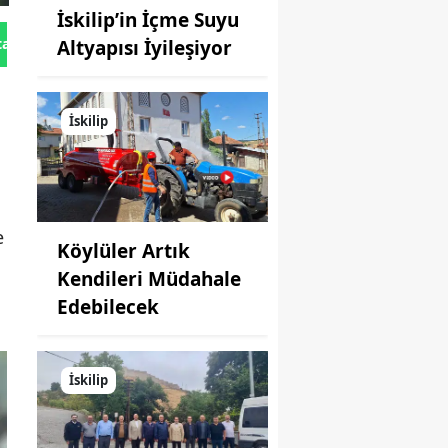
İskilip’in İçme Suyu
tan Gönder
Altyapısı İyileşiyor
İskilip
e
Köylüler Artık
Kendileri Müdahale
Edebilecek
İskilip