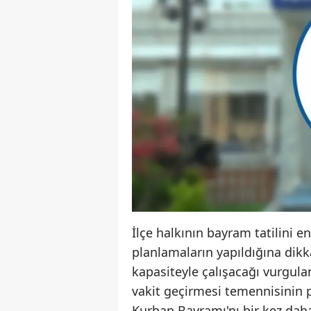
İlçe halkının bayram tatilini e
planlamaların yapıldığına dik
kapasiteyle çalışacağı vurgulan
vakit geçirmesi temennisinin 
Kurban Bayramı'nı bir kez daha 