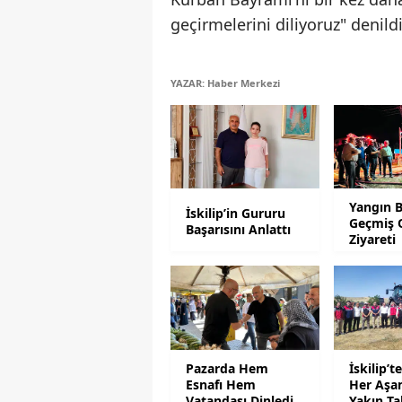
geçirmelerini diliyoruz" denild
YAZAR: Haber Merkezi
Yangın 
İskilip’in Gururu
Geçmiş 
Başarısını Anlattı
Ziyareti
Pazarda Hem
İskilip’
Esnafı Hem
Her Aşa
Vatandaşı Dinledi
Yakın Ta