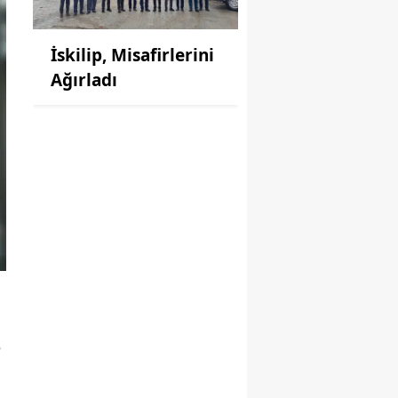
İskilip, Misafirlerini
Ağırladı
e