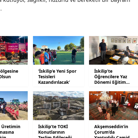
i.
Malatya
Manisa
Kahramanmaraş
Mardin
Muğla
Bölgesine
‘İskilip’e Yeni Spor
İskilip’te
Muş
Olsun
Tesisleri
Öğrencilere Yaz
Kazandırılacak’
Dönemi Eğitim
Nevşehir
Desteği
Niğde
Ordu
Rize
te Üretimin
İskilip’te TOKİ
Akşemseddin’in
masına
Konutlarının
Çorum’da
Sakarya
kip
Teslim Edileceği
Yaptırdığı Camide