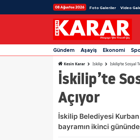
08 Ağustos 2026
Foto Galeriler
Video Gale
Gündem
Aşayiş
Ekonomi
Sp
İskilip
İskilip’te Sosyal 
Kesin Karar
İskilip’te So
Açıyor
İskilip Belediyesi Kurban 
bayramın ikinci gününden