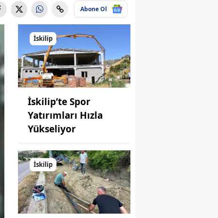
Abone Ol
İskilip
İskilip’te Spor
Yatırımları Hızla
Yükseliyor
İskilip