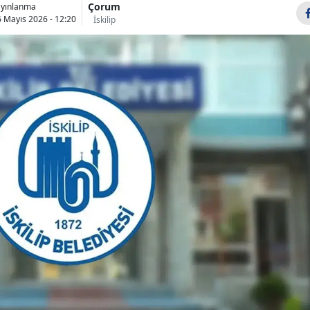
Çorum
ayınlanma
Bilecik
 Mayıs 2026 - 12:20
İskilip
Bingöl
Bitlis
Bolu
Burdur
Bursa
Çanakkale
Çankırı
Çorum
Denizli
Diyarbakır