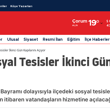
riler
Köşe Yazarları
Adana
Çorum
19
°
Adıyaman
4
Açık
Afyonkarahisar
or
Ulusal
Siyaset
Resmi İlan
Eğitim
İlçe Haberler
Ağrı
Tesisler İkinci Gün Kapılarını Açıyor
Amasya
syal Tesisler İkinci Gü
Ankara
Antalya
Artvin
Bayramı dolayısıyla ilçedeki sosyal tesisler
Aydın
 itibaren vatandaşların hizmetine açılaca
Balıkesir