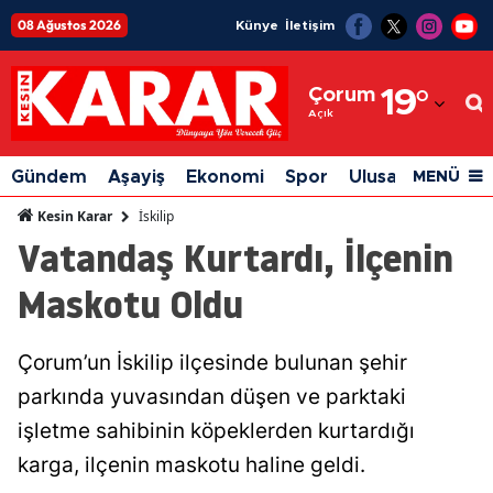
08 Ağustos 2026
Künye
İletişim
Adana
Çorum
19
°
Adıyaman
Açık
Afyonkarahisar
Gündem
Aşayiş
Ekonomi
Spor
Ulusal
Siyaset
MENÜ
Ağrı
İskilip
Kesin Karar
Vatandaş Kurtardı, İlçenin
Amasya
Maskotu Oldu
Ankara
Antalya
Çorum’un İskilip ilçesinde bulunan şehir
Artvin
parkında yuvasından düşen ve parktaki
Aydın
işletme sahibinin köpeklerden kurtardığı
karga, ilçenin maskotu haline geldi.
Balıkesir