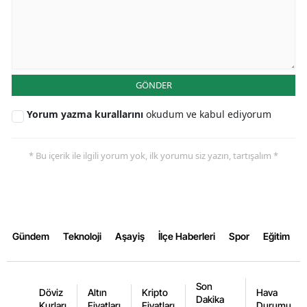
GÖNDER
Yorum yazma kurallarını
okudum ve kabul ediyorum
* Bu içerik ile ilgili yorum yok, ilk yorumu siz yazın, tartışalım *
Gündem
Teknoloji
Aşayiş
İlçe Haberleri
Spor
Eğitim
Son
Döviz
Altın
Kripto
Hava
Dakika
Kurları
Fiyatları
Fiyatları
Durumu