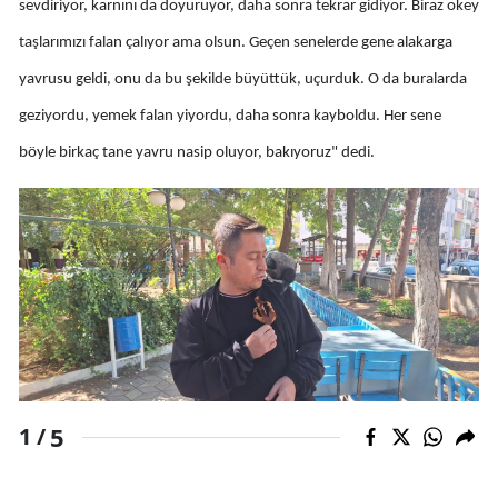
sevdiriyor, karnını da doyuruyor, daha sonra tekrar gidiyor. Biraz okey
Mersin
taşlarımızı falan çalıyor ama olsun. Geçen senelerde gene alakarga
İstanbul
yavrusu geldi, onu da bu şekilde büyüttük, uçurduk. O da buralarda
geziyordu, yemek falan yiyordu, daha sonra kayboldu. Her sene
İzmir
böyle birkaç tane yavru nasip oluyor, bakıyoruz" dedi.
Kars
Kastamonu
Kayseri
Kırklareli
Kırşehir
Kocaeli
5
1 /
Konya
Kütahya