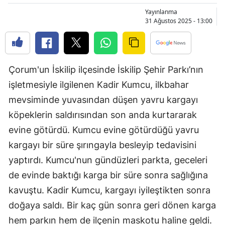
Bilecik
Yayınlanma
31 Ağustos 2025 - 13:00
Bingöl
Bitlis
Çorum'un İskilip ilçesinde İskilip Şehir Parkı’nın
Bolu
işletmesiyle ilgilenen Kadir Kumcu, ilkbahar
Burdur
mevsiminde yuvasından düşen yavru kargayı
Bursa
köpeklerin saldırısından son anda kurtararak
evine götürdü. Kumcu evine götürdüğü yavru
Çanakkale
kargayı bir süre şırıngayla besleyip tedavisini
Çankırı
yaptırdı. Kumcu'nun gündüzleri parkta, geceleri
de evinde baktığı karga bir süre sonra sağlığına
Çorum
kavuştu. Kadir Kumcu, kargayı iyileştikten sonra
Denizli
doğaya saldı. Bir kaç gün sonra geri dönen karga
Diyarbakır
hem parkın hem de ilçenin maskotu haline geldi.