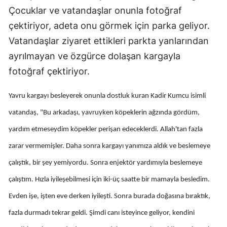
Çocuklar ve vatandaşlar onunla fotoğraf
Edirne
çektiriyor, adeta onu görmek için parka geliyor.
Elazığ
Vatandaşlar ziyaret ettikleri parkta yanlarından
Erzincan
ayrılmayan ve özgürce dolaşan kargayla
fotoğraf çektiriyor.
Erzurum
Eskişehir
Yavru kargayı besleyerek onunla dostluk kuran Kadir Kumcu isimli
vatandaş, "Bu arkadaşı, yavruyken köpeklerin ağzında gördüm,
Gaziantep
yardım etmeseydim köpekler perişan edeceklerdi. Allah'tan fazla
Giresun
zarar vermemişler. Daha sonra kargayı yanımıza aldık ve beslemeye
Gümüşhane
çalıştık, bir şey yemiyordu. Sonra enjektör yardımıyla beslemeye
Hakkari
çalıştım. Hızla iyileşebilmesi için iki-üç saatte bir mamayla besledim.
Evden işe, işten eve derken iyileşti. Sonra burada doğasına bıraktık,
Hatay
fazla durmadı tekrar geldi. Şimdi canı isteyince geliyor, kendini
Isparta