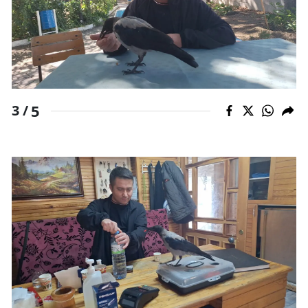
Samsun
Siirt
Sinop
5
Sivas
3 /
Tekirdağ
Tokat
Trabzon
Tunceli
Şanlıurfa
Uşak
Van