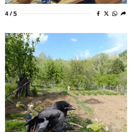
Yozgat
5
4 /
Zonguldak
Aksaray
Bayburt
Karaman
Kırıkkale
Batman
Şırnak
Bartın
Ardahan
Iğdır