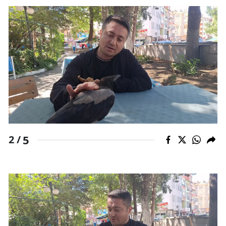
Malatya
Manisa
Kahramanmaraş
Mardin
Muğla
Muş
5
2 /
Nevşehir
Niğde
Ordu
Rize
Sakarya